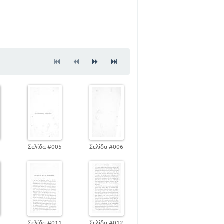
180
191
227
289
332
374
403
440
448
1
18
97
126
4
Σελίδα #005
Σελίδα #006
140
171
227
289
300
330
0
Σελίδα #011
Σελίδα #012