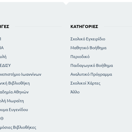
ΗΓΈΣ
ΚΑΤΗΓΟΡΊΕΣ
Π
Σχολικό Εγχειρίδιο
ΙΑ
Μαθητικό Βοήθημα
υλή
Περιοδικό
ΕΔΙΣΥ
Παιδαγωγικό Βοήθημα
νεπιστήμιο Ιωαννίνων
Αναλυτικό Πρόγραμμα
νική Βιβλιοθήκη
Σχολικοί Χάρτες
αδημία Αθηνών
Άλλο
ολή Μωραϊτη
ρυμα Ευγενίδου
ΠΘ
μόσιες Βιβλιοθήκες