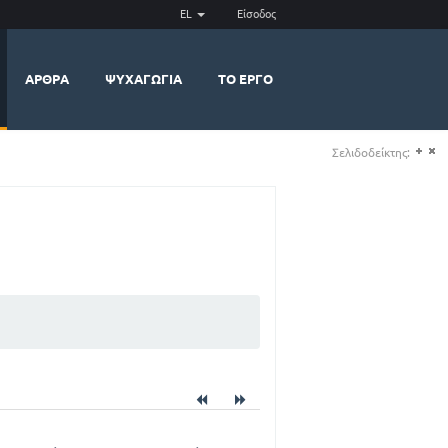
EL
Είσοδος
ΆΡΘΡΑ
ΨΥΧΑΓΩΓΊΑ
ΤΟ ΈΡΓΟ
Σελιδοδείκτης:
(+)
(-)