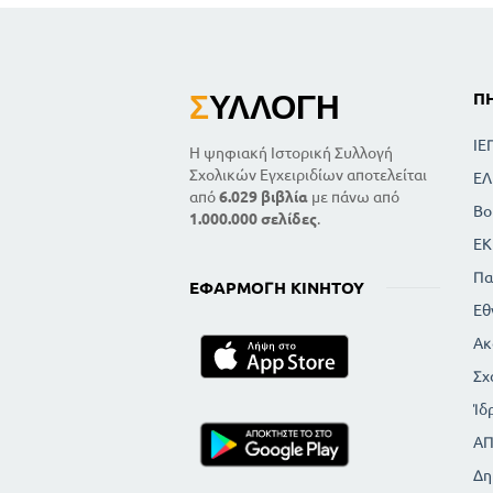
Σ
ΥΛΛΟΓΉ
Π
ΙΕ
Η ψηφιακή Ιστορική Συλλογή
Σχολικών Εγχειριδίων αποτελείται
ΕΛ
από
6.029 βιβλία
με πάνω από
Βο
1.000.000 σελίδες
.
ΕΚ
Πα
ΕΦΑΡΜΟΓΉ ΚΙΝΗΤΟΎ
Εθ
Ακ
Σχ
Ίδ
Α
Δη