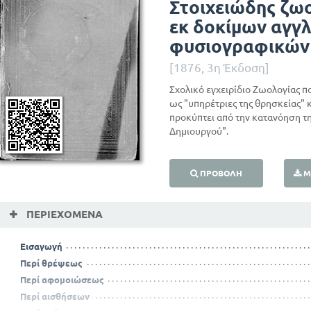
Στοιχειώδης ζω
εκ δοκίμων αγγλ
φυσιογραφικών
[1876, 3η Έκδοση]
Σχολικό εγχειρίδιο Ζωολογίας πο
ως "υπηρέτριες της θρησκείας" 
προκύπτει από την κατανόηση τη
Δημιουργού".
ΠΡΟΒΟΛΉ
Μ
ΠΕΡΙΕΧΌΜΕΝΑ
Εισαγωγή
Περί θρέψεως
Περί αφομοιώσεως
Περί αισθήσεων