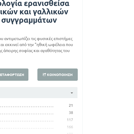
ολογία ερανισθείσα
ικών και γαλλικών
 συγγραμμάτων
υ αντιμετωπίζει τις φυσικές επιστήμες
και εκκινεί από την "ηθική ωφέλεια που
ς άπειρης σοφίας και αγαθότητας του
ΕΤΑΦΌΡΤΩΣΗ
ΚΟΙΝΟΠΟΊΗΣΗ
21
38
117
166