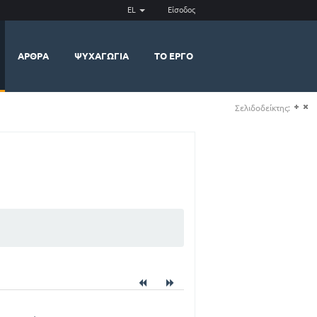
EL
Είσοδος
ΆΡΘΡΑ
ΨΥΧΑΓΩΓΊΑ
ΤΟ ΈΡΓΟ
Σελιδοδείκτης:
(+)
(-)