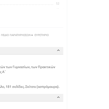
52
62
ΟΥ
91
120
ΠΕΔΙΟ ΠΑΡΑΤΗΡΗΣΕΩΝ
»
ΕΥΡΕΤΗΡΙΟ
ητών των Γυμνασίων, των Πρακτικών
ς Α΄
ο, 181 σελίδες. Σκίτσα (ασπρόμαυρα).