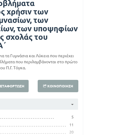
ροβλήματα
ος χρήσιν των
μνασίων, των
ίων, των υποψηφίων
ς σχολάς του
Α΄
α τα Γυμνάσια και Λύκεια που περιέχει
οβλήματα που περιλαμβάνονται στο πρώτο
ου Π.Γ. Τόγκα.
ΕΤΑΦΌΡΤΩΣΗ
ΚΟΙΝΟΠΟΊΗΣΗ
5
11
20