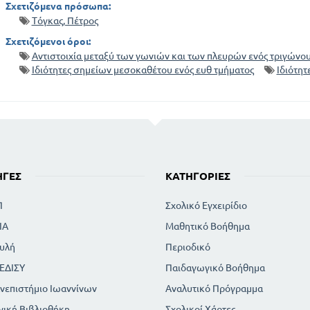
Σχετιζόμενα πρόσωπα:
Τόγκας, Πέτρος
Σχετιζόμενοι όροι:
Αντιστοιχία μεταξύ των γωνιών και των πλευρών ενός τριγώνο
Ιδιότητες σημείων μεσοκαθέτου ενός ευθ τμήματος
Ιδιότητ
ΗΓΈΣ
ΚΑΤΗΓΟΡΊΕΣ
Π
Σχολικό Εγχειρίδιο
ΙΑ
Μαθητικό Βοήθημα
υλή
Περιοδικό
ΕΔΙΣΥ
Παιδαγωγικό Βοήθημα
νεπιστήμιο Ιωαννίνων
Αναλυτικό Πρόγραμμα
νική Βιβλιοθήκη
Σχολικοί Χάρτες