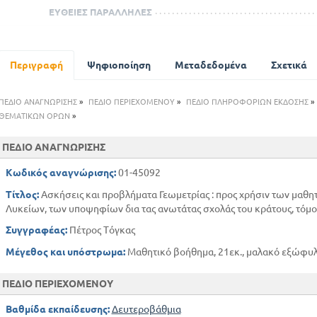
ΕΥΘΕΙΕΣ ΠΑΡΑΛΛΗΛΕΣ
ΑΘΡΟΙΣΜΑ ΤΩΝ ΓΩΝΙΩΝ ΕΝΌΣ ΤΡΙΓΩΝΟΥ ΕΝΌΣ ΠΟΛΥΓΩΝ
ΤΕΤΡΑΓΩΝΟ
Μερικές αξιοσημείωτες ιδιότητες του τριγώνου
Περιγραφή
Ψηφιοποίηση
Μεταδεδομένα
Σχετικά
ΠΕΔΙΟ ΑΝΑΓΝΩΡΙΣΗΣ
»
ΠΕΔΙΟ ΠΕΡΙΕΧΟΜΕΝΟΥ
»
ΠΕΔΙΟ ΠΛΗΡΟΦΟΡΙΩΝ ΕΚΔΟΣΗΣ
»
ΘΕΜΑΤΙΚΩΝ ΟΡΩΝ
»
ΠΕΔΙΟ ΑΝΑΓΝΩΡΙΣΗΣ
Κωδικός αναγνώρισης:
01-45092
Τίτλος:
Ασκήσεις και προβλήματα Γεωμετρίας : προς χρήσιν των μαθ
Λυκείων, των υποψηφίων δια τας ανωτάτας σχολάς του κράτους, τόμο
Συγγραφέας:
Πέτρος Τόγκας
Μέγεθος και υπόστρωμα:
Μαθητικό βοήθημα, 21εκ., μαλακό εξώφυλλ
ΠΕΔΙΟ ΠΕΡΙΕΧΟΜΕΝΟΥ
Βαθμίδα εκπαίδευσης:
Δευτεροβάθμια