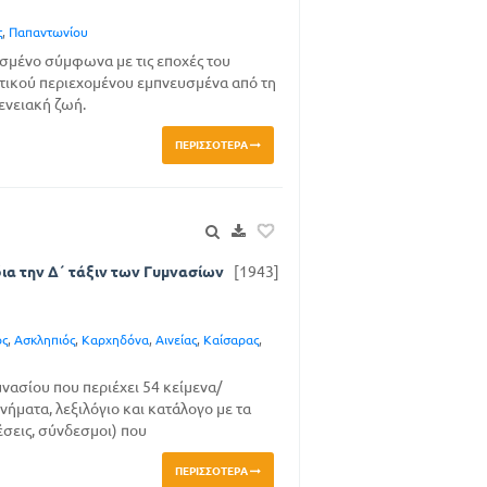
ς
,
Παπαντωνίου
ισμένο σύμφωνα με τις εποχές του
ητικού περιεχομένου εμπνευσμένα από τη
ενειακή ζωή.
ΠΕΡΙΣΣΌΤΕΡΑ
ια την Δ΄ τάξιν των Γυμνασίων
[1943]
ος
,
Ασκληπιός
,
Καρχηδόνα
,
Αινείας
,
Καίσαρας
,
μνασίου που περιέχει 54 κείμενα/
νήματα, λεξιλόγιο και κατάλογο με τα
σεις, σύνδεσμοι) που
ΠΕΡΙΣΣΌΤΕΡΑ