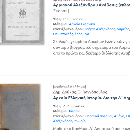
Αρριανού Αλεξάνδρου Ανάβασις (εκλογ
Έκδοση]
Τάξη:
Γ' Γυμνασίου
Μάθημα:
Αρχαία Ελληνικά
Σχετιζόμενοι όροι:
Μέγας Αλέξανδρος
,
Δαρείος
Θεμιστοκλής
,
Σαλαμίνα
Σχολικό εγχειρίδιο Αρχαίων Ελληνικών γι
σύντομο βιογραφικό σημείωμα του Αρρια
από το πρώτο και δεύτερο βιβλίο της Ανάβ
[Μαθητικό Βοήθημα]
Δημ. Δούκας, Θ. Γιαννόπουλος
Αρχαία Ελληνική Ιστορία. Δια την Δ΄ Δη
Τάξη:
Δ' Δημοτικού
Μάθημα:
Ιστορία
Σχετιζόμενοι όροι:
Περσικοί πόλεμοι
,
Αθήνα
,
Σπ
Αλέξανδρος
,
Ρωμαίοι
Μαθητικό βοήθημα Δ΄ Δημοτικού που καλύ