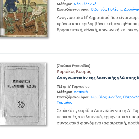
Μάθημα:
Νέα Ελληνικά
Σχετιζόμενοι όροι:
Βιζυηνός
,
Πολέμης
,
Δροσίνη
Αναγνωστικό Β' Δημοτικού που είναι χωρ
χρόνου και περιλαμβάνει κείμενα ηθοποι
θρησκευτική, εθνική, κοινωνική και οικογ
[Σχολικό Εγχειρίδιο]
Κυριάκος Κοσμάς
Αναγνωστικόν της λατινικής γλώσσης δ
Τάξη:
Δ' Γυμνασίου
Μάθημα:
Λατινικά
Σχετιζόμενοι όροι:
Ρωμύλος
,
Αννίβας
,
Πάτροκλ
Τυρταίος
Σχολικό εγχειρίδιο Λατινικών για τη Δ΄ Γυ
περικοπές στα λατινικά, ερμηνευτικά υπομ
συντακτικά φαινόμενα (αφαιρετική, προθέ