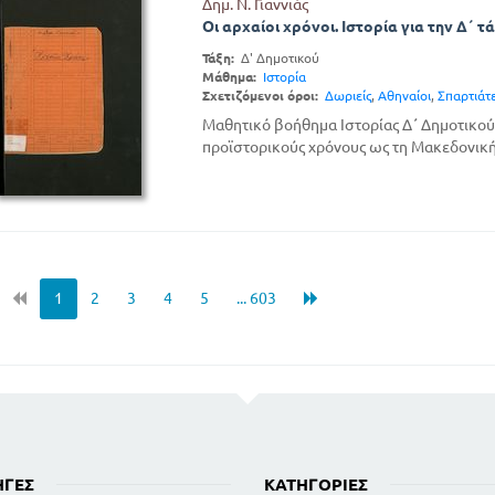
Δημ. Ν. Γιαννιάς
Οι αρχαίοι χρόνοι. Ιστορία για την Δ΄ 
Τάξη:
Δ' Δημοτικού
Μάθημα:
Ιστορία
Σχετιζόμενοι όροι:
Δωριείς
,
Αθηναίοι
,
Σπαρτιάτ
Μαθητικό βοήθημα Ιστορίας Δ΄ Δημοτικού 
προϊστορικούς χρόνους ως τη Μακεδονική
1
2
3
4
5
... 603
ΗΓΈΣ
ΚΑΤΗΓΟΡΊΕΣ