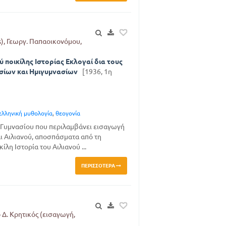
s), Γεωργ. Παπαοικονόμου,
ποικίλης Ιστορίας Εκλογαί δια τους
σίων και Ημιγυμνασίων
[1936, 1η
ελληνική μυθολογία
,
θεογονία
΄ Γυμνασίου που περιλαμβάνει εισαγωγή
ι Αιλιανού, αποσπάσματα από τη
λη Ιστορία του Αιλιανού ...
ΠΕΡΙΣΣΌΤΕΡΑ
ρ Δ. Κρητικός (εισαγωγή,