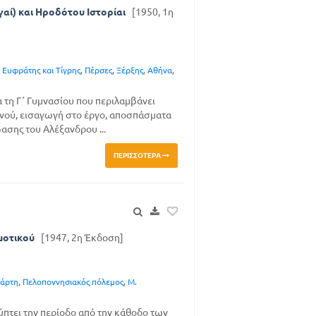
αί) και Ηροδότου Ιστορίαι
[1950, 1η
,
Ευφράτης και Τίγρης
,
Πέρσες
,
Ξέρξης
,
Αθήνα
,
α τη Γ΄ Γυμνασίου που περιλαμβάνει
νού, εισαγωγή στο έργο, αποσπάσματα
ασης του Αλέξανδρου ...
ΠΕΡΙΣΣΌΤΕΡΑ
μοτικού
[1947, 2η Έκδοση]
άρτη
,
Πελοποννησιακός πόλεμος
,
Μ.
πτει την περίοδο από την κάθοδο των