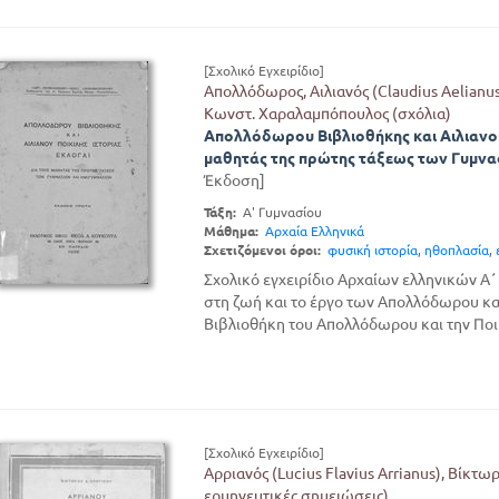
[Σχολικό Εγχειρίδιο]
Απολλόδωρος, Αιλιανός (Claudius Aelianu
Κωνστ. Χαραλαμπόπουλος (σχόλια)
Απολλόδωρου Βιβλιοθήκης και Αιλιανού 
μαθητάς της πρώτης τάξεως των Γυμνα
Έκδοση]
Τάξη:
Α' Γυμνασίου
Μάθημα:
Αρχαία Ελληνικά
Σχετιζόμενοι όροι:
φυσική ιστορία
,
ηθοπλασία
,
Σχολικό εγχειρίδιο Αρχαίων ελληνικών Α
στη ζωή και το έργο των Απολλόδωρου κα
Βιβλιοθήκη του Απολλόδωρου και την Ποικί
[Σχολικό Εγχειρίδιο]
Αρριανός (Lucius Flavius Arrianus), Βίκτω
ερμηνευτικές σημειώσεις)