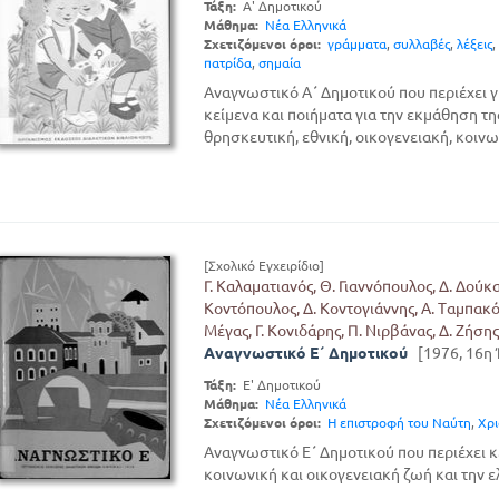
Τάξη:
Α' Δημοτικού
Μάθημα:
Νέα Ελληνικά
Σχετιζόμενοι όροι:
γράμματα
,
συλλαβές
,
λέξεις
,
πατρίδα
,
σημαία
Αναγνωστικό Α΄ Δημοτικού που περιέχει γρ
κείμενα και ποιήματα για την εκμάθηση τ
θρησκευτική, εθνική, οικογενειακή, κοινωνι
[Σχολικό Εγχειρίδιο]
Γ. Καλαματιανός, Θ. Γιαννόπουλος, Δ. Δούκα
Κοντόπουλος, Δ. Κοντογιάννης, Α. Ταμπακόπ
Μέγας, Γ. Κονιδάρης, Π. Νιρβάνας, Δ. Ζήσης
Αναγνωστικό Ε΄ Δημοτικού
[1976, 16η
Τάξη:
Ε' Δημοτικού
Μάθημα:
Νέα Ελληνικά
Σχετιζόμενοι όροι:
Η επιστροφή του Ναύτη
,
Χρι
Αναγνωστικό Ε΄ Δημοτικού που περιέχει κ
κοινωνική και οικογενειακή ζωή και την ε