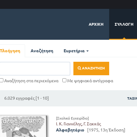
ΑΡΧΙΚΉ
ΣΥΛΛΟΓΉ
Πλοήγηση
Αναζήτηση
Ευρετήρια
ΑΝΑΖΉΤΗΣΗ
Αναζήτηση στα περιεχόμενα
Με ψηφιακά αντίγραφα
6.029 εγγραφές [1 - 10]
ΤΑΞ
[Σχολικό Εγχειρίδιο]
Ι. Κ. Γιαννέλης, Γ. Σακκάς
Αλφαβητάριο
[1975, 13η Έκδοση]