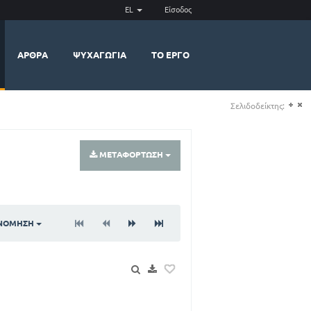
EL
Είσοδος
ΆΡΘΡΑ
ΨΥΧΑΓΩΓΊΑ
ΤΟ ΈΡΓΟ
Σελιδοδείκτης:
(+)
(-)
ΜΕΤΑΦΌΡΤΩΣΗ
ΙΝΌΜΗΣΗ