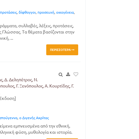
προτάσεις
,
δίφθογγοι
,
προσευχή
,
οικογένεια
,
άμματα, συλλαβές, λέξεις, προτάσεις,
ης Γλώσσας. Τα θέματα βασίζονται στην
κή, ...
ΠΕΡΙΣΣΌΤΕΡΑ
ς, Δ. Δεληπέτρος, Ν.
ουλος, Γ. Ξενόπουλος, Α. Κουρτίδης, Γ.
 Έκδοση]
στούγεννα
,
ο Διγενής Ακρίτας
είμενα εμπνευσμένα από την εθνική,
λληνική φύση, μυθολογία και ιστορία.