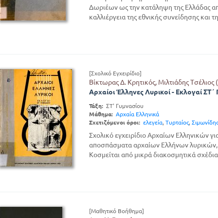
Δωριέων ως την κατάληψη της Ελλάδας απ
καλλιέργεια της εθνικής συνείδησης και της
[Σχολικό Εγχειρίδιο]
Βίκτωρας Δ. Κρητικός, Μιλτιάδης Τσέλιος 
Αρχαίοι Έλληνες Λυρικοί - Εκλογαί ΣΤ΄
Τάξη:
ΣΤ' Γυμνασίου
Μάθημα:
Αρχαία Ελληνικά
Σχετιζόμενοι όροι:
ελεγεία
,
Τυρταίος
,
Σιμωνίδη
Σχολικό εγχειρίδιο Αρχαίων Ελληνικών για
αποσπάσματα αρχαίων Ελλήνων λυρικών, 
Κοσμείται από μικρά διακοσμητικά σχέδια
[Μαθητικό Βοήθημα]