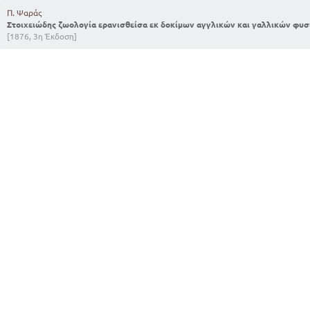
Π. Ψαράς
Στοιχειώδης ζωολογία ερανισθείσα εκ δοκίμων αγγλικών και γαλλικών φ
[1876, 3η Έκδοση]