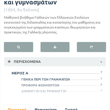
και γυμνασμάτων
[1884, 8η Έκδοση]
Μαθητικό βοήθημα Γαλλικών των Ελληνικών Σχολείων
ενισχυτικό της διδασκαλίας και κατανόησης του μαθήματος και
συγκεκριμένα των γραμματικών κανόνων, θεωρητικών και
πρακτικών, της Γαλλικής γλώσσας.
ΠΕΡΙΕΧΌΜΕΝΑ
7
ΜΕΡΟΣ Α
7
ΓΕΝΙΚΑ ΠΕΡΙ ΤΩΝ ΓΡΑΜΜΑΤΩΝ
8
ΠΡΟΦΟΡΑ ΦΩΝΗΕΝΤΩΝ
9
ΔΙΦΘΟΓΓΟΙ ΚΑΙ ΤΡΙΦΘΟΓΓΟΙ
10
ΠΡΟΦΟΡΑ ΣΥΜΦΩΝΩΝ
12
ΑΝΑΚΕΦΑΛΑΙΩΣΗ ΣΤΗΝ ΠΡΟΦΟΡΑ
12
` ΤΑ ΜΕΡΗ ΤΟΥ ΛΟΓΟΥ
Περιγραφή
Ψηφιοποίηση
Σχετικά