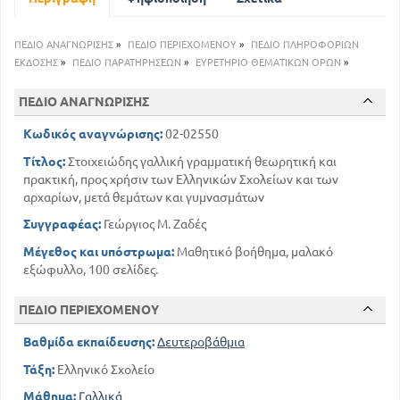
13
ΤΑ ΑΡΘΡΑ ΚΑΙ ΤΑ ΕΙΔΗ ΑΥΤΩΝ
21
ΤΑ ΕΠΙΘΕΤΑ ΤΑ ΕΙΔΗ ΚΑΙ ΟΙ ΧΡΟΝΟΙ ΑΥΤΩΝ
ΠΕΔΙΟ ΑΝΑΓΝΩΡΙΣΗΣ
»
ΠΕΔΙΟ ΠΕΡΙΕΧΟΜΕΝΟΥ
»
ΠΕΔΙΟ ΠΛΗΡΟΦΟΡΙΩΝ
30
ΑΝΤΩΝΥΜΙΕΣ ΚΑΙ ΤΑ ΕΙΔΗ ΑΥΤΩΝ
ΕΚΔΟΣΗΣ
»
ΠΕΔΙΟ ΠΑΡΑΤΗΡΗΣΕΩΝ
»
ΕΥΡΕΤΗΡΙΟ ΘΕΜΑΤΙΚΩΝ ΟΡΩΝ
»
ΓΥΜΝΑΣΜΑ ΣΥΓΚΕΦΑΛΑΙΩΤΙΚΟ ΣΧΕΤΙΚΑ ΜΕ ΤΙΣ
ΑΝΤΩΝΥΜΙΕΣ
ΠΕΔΙΟ ΑΝΑΓΝΩΡΙΣΗΣ
38
ΓΥΜΝΑΣΜΑ ΣΧΕΤΙΚΑ ΜΕ ΤΑ ΠΕΡΙΕΧΟΜΕΝΑ ΤΟΥ Α'
Κωδικός αναγνώρισης:
02-02550
ΜΕΡΟΥΣ
Τίτλος:
Στοιχειώδης γαλλική γραμματική θεωρητική και
39
πρακτική, προς χρήσιν των Ελληνικών Σχολείων και των
ΜΕΡΟΣ Β
αρχαρίων, μετά θεμάτων και γυμνασμάτων
43
ΤΑ ΡΗΜΑΤΑ ΤΑ ΕΙΔΗ ΚΑΙ Ο ΣΧΗΜΑΤΙΣΜΟΣ ΤΟΥΣ
Συγγραφέας:
Γεώργιος Μ. Ζαδές
61
ΟΥΔΕΤΕΡΑ ΡΗΜΑΤΑ ΤΑ ΕΙΔΗ ΑΥΤΩΝ
82
ΣΧΗΜΑΤΙΣΜΟΣ ΤΩΝ ΧΡΟΝΩΝ
Μέγεθος και υπόστρωμα:
Μαθητικό βοήθημα, μαλακό
92
ΑΣΚΗΣΕΙΣ ΤΟΥ Β' ΜΕΡΟΥΣ
εξώφυλλο, 100 σελίδες.
ΠΕΔΙΟ ΠΕΡΙΕΧΟΜΕΝΟΥ
Βαθμίδα εκπαίδευσης:
Δευτεροβάθμια
Τάξη:
Ελληνικό Σχολείο
Μάθημα:
Γαλλικά