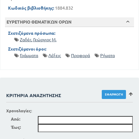
Κωδικός βιβλιοθήκης:
1884.832
ΕΥΡΕΤΗΡΙΟ ΘΕΜΑΤΙΚΩΝ ΟΡΩΝ
Σχετιζόμενα πρόσωπα:
Ζαδές, Γεώργιος Μ.
Σχετιζόμενοι όροι:
Γράμματα
Λέξεις
Προφορά
Ρήματα
ΚΡΙΤΉΡΙΑ ΑΝΑΖΉΤΗΣΗΣ
Χρονολογίες:
Από:
Έως: