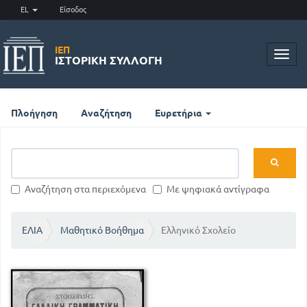
EL
Είσοδος
ΙΕΠ
Toggl
ΙΣΤΟΡΙΚΉ ΣΥΛΛΟΓΉ
navig
Πλοήγηση
Αναζήτηση
Ευρετήρια
Αναζήτηση στα περιεχόμενα
Με ψηφιακά αντίγραφα
ΕΛΙΑ
Μαθητικό Βοήθημα
Ελληνικό Σχολείο