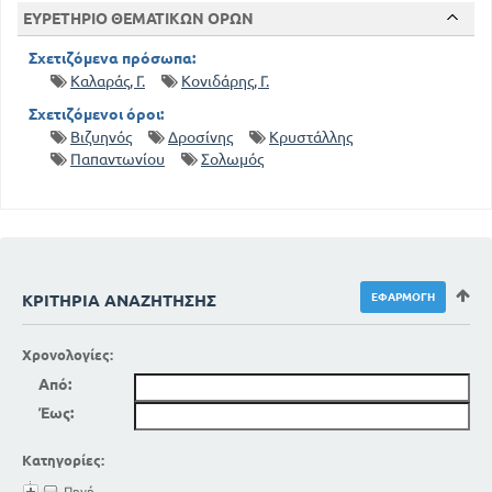
ΕΥΡΕΤΗΡΙΟ ΘΕΜΑΤΙΚΩΝ ΟΡΩΝ
Σχετιζόμενα πρόσωπα:
Καλαράς, Γ.
Κονιδάρης, Γ.
Σχετιζόμενοι όροι:
Βιζυηνός
Δροσίνης
Κρυστάλλης
Παπαντωνίου
Σολωμός
ΚΡΙΤΉΡΙΑ ΑΝΑΖΉΤΗΣΗΣ
Χρονολογίες:
Από:
Έως:
Κατηγορίες:
Πηγή