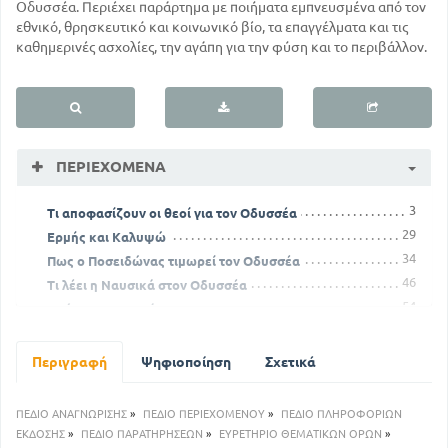
Οδυσσέα. Περιέχει παράρτημα με ποιήματα εμπνευσμένα από τον
εθνικό, θρησκευτικό και κοινωνικό βίο, τα επαγγέλματα και τις
καθημερινές ασχολίες, την αγάπη για την φύση και το περιβάλλον.
ΠΕΡΙΕΧΌΜΕΝΑ
3
Τι αποφασίζουν οι θεοί για τον Οδυσσέα
29
Ερμής και Καλυψώ
34
Πως ο Ποσειδώνας τιμωρεί τον Οδυσσέα
46
Τι λέει η Ναυσικά στον Οδυσσέα
54
Αγώνες των Φαιάκων
65
Στην χώρα των Λωτοφάγων
75
Ο Οδυσσέας τυφλώνει τον Κύκλωπα
Περιγραφή
Ψηφιοποίηση
Σχετικά
87
Το παλάτι της Κίρκης
94
Ο Οδυσσέας ταξιδεύει στον Άδη
ΠΕΔΙΟ ΑΝΑΓΝΩΡΙΣΗΣ
»
ΠΕΔΙΟ ΠΕΡΙΕΧΟΜΕΝΟΥ
»
ΠΕΔΙΟ ΠΛΗΡΟΦΟΡΙΩΝ
116
Η Αθηνά συμβουλεύει τον Οδυσσέα
ΕΚΔΟΣΗΣ
»
ΠΕΔΙΟ ΠΑΡΑΤΗΡΗΣΕΩΝ
»
ΕΥΡΕΤΗΡΙΟ ΘΕΜΑΤΙΚΩΝ ΟΡΩΝ
»