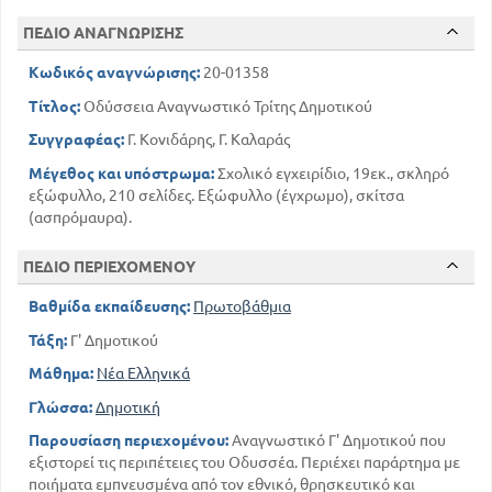
133
Ο Τηλέμαχος γνωρίζει τον Οδυσσέα
142
ΠΕΔΙΟ ΑΝΑΓΝΩΡΙΣΗΣ
Ο Οδυσσέας στους μνηστήρες
Η Αθηνά δίνει υπόσχεση στον Οδυσσέα πως θα τον
Κωδικός αναγνώρισης:
20-01358
βοηθήσει
163
154
Τιμωρία των μνηστήρων
Τίτλος:
Οδύσσεια Αναγνωστικό Τρίτης Δημοτικού
Ο Οδυσσέας φιλιώνεται με τον λαό του και ζει
Συγγραφέας:
Γ. Κονιδάρης, Γ. Καλαράς
ευτυχισμένος
181
179
Ποιήματα
Μέγεθος και υπόστρωμα:
Σχολικό εγχειρίδιο, 19εκ., σκληρό
εξώφυλλο, 210 σελίδες. Εξώφυλλο (έγχρωμο), σκίτσα
(ασπρόμαυρα).
ΠΕΔΙΟ ΠΕΡΙΕΧΟΜΕΝΟΥ
Βαθμίδα εκπαίδευσης:
Πρωτοβάθμια
Τάξη:
Γ' Δημοτικού
Μάθημα:
Νέα Ελληνικά
Γλώσσα:
Δημοτική
Παρουσίαση περιεχομένου:
Αναγνωστικό Γ' Δημοτικού που
εξιστορεί τις περιπέτειες του Οδυσσέα. Περιέχει παράρτημα με
ποιήματα εμπνευσμένα από τον εθνικό, θρησκευτικό και