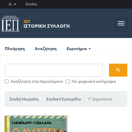
EL
Είσοδος
ΙΕΠ
Toggl
ΙΣΤΟΡΙΚΉ ΣΥΛΛΟΓΉ
navig
Πλοήγηση
Αναζήτηση
Ευρετήρια
Αναζήτηση στα περιεχόμενα
Με ψηφιακά αντίγραφα
Σχολή Μωραϊτη
Σχολικό Εγχειρίδιο
Γ' Δημοτικού