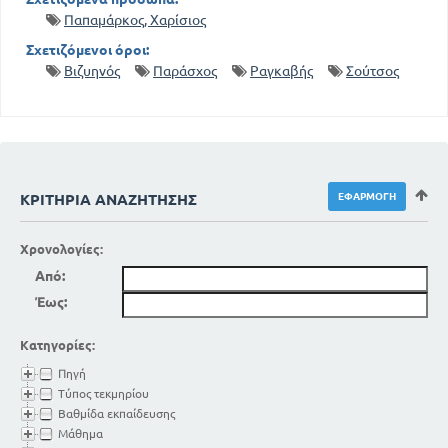
Παπαμάρκος, Χαρίσιος
Σχετιζόμενοι όροι:
Βιζυηνός
Παράσχος
Ραγκαβής
Σούτσος
ΚΡΙΤΉΡΙΑ ΑΝΑΖΉΤΗΣΗΣ
Χρονολογίες:
Από:
Έως:
Κατηγορίες:
Πηγή
Τύπος τεκμηρίου
Βαθμίδα εκπαίδευσης
Μάθημα