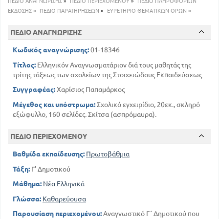
ΠΕΔΙΟ ΑΝΑΓΝΩΡΙΣΗΣ
»
ΠΕΔΙΟ ΠΕΡΙΕΧΟΜΕΝΟΥ
»
ΠΕΔΙΟ ΠΛΗΡΟΦΟΡΙΩΝ
97
ΓΕΝΝΑΙΟΤΗΤΑ
ΕΚΔΟΣΗΣ
»
ΠΕΔΙΟ ΠΑΡΑΤΗΡΗΣΕΩΝ
»
ΕΥΡΕΤΗΡΙΟ ΘΕΜΑΤΙΚΩΝ ΟΡΩΝ
»
115
ΣΤΟΡΓΗ ΤΩΝ ΓΟΝΕΩΝ ΠΡΟΣ ΤΑ ΤΕΚΝΑ
128
ΠΕΔΙΟ ΑΝΑΓΝΩΡΙΣΗΣ
ΑΓΑΠΗ ΤΩΝ ΤΕΚΝΩΝ ΠΡΟΣ ΤΟΥΣ ΓΟΝΕΙΣ
145
Ο ΘΕΟΣ
Κωδικός αναγνώρισης:
01-18346
Τίτλος:
Ελληνικόν Αναγνωσματάριον διά τους μαθητάς της
τρίτης τάξεως των σχολείων της Στοιχειώδους Εκπαιδεύσεως
Συγγραφέας:
Χαρίσιος Παπαμάρκος
Μέγεθος και υπόστρωμα:
Σχολικό εγχειρίδιο, 20εκ., σκληρό
εξώφυλλο, 160 σελίδες. Σκίτσα (ασπρόμαυρα).
ΠΕΔΙΟ ΠΕΡΙΕΧΟΜΕΝΟΥ
Βαθμίδα εκπαίδευσης:
Πρωτοβάθμια
Τάξη:
Γ' Δημοτικού
Μάθημα:
Νέα Ελληνικά
Γλώσσα:
Καθαρεύουσα
Παρουσίαση περιεχομένου:
Αναγνωστικό Γ΄ Δημοτικού που