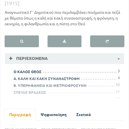
[1915]
Αναγνωστικό Γ΄ Δημοτικού που περιλαμβάνει ποιήματα και πεζά
με θέματα όπως η καλή και κακή συναναστροφή, η φρόνηση, η
οκνηρία, η φιλανθρωπία και η πίστη στο Θεό
ΠΕΡΙΕΧΌΜΕΝΑ
3
Ο ΚΑΛΟΣ ΘΕΟΣ
4
Α. ΚΑΛΗ ΚΑΙ ΚΑΚΗ ΣΥΝΑΝΑΣΤΡΟΦΗ
12
Β. ΥΠΕΡΗΦΑΝΕΙΑ ΚΑΙ ΜΕΤΡΙΟΦΡΟΣΥΝΗ
21
ΣΠΕΥΔΕ ΒΡΑΔΕΩΣ
34
ΦΡΟΝΗΣΗ ΚΑΙ ΑΦΡΟΣΥΝΗ
43
ΟΚΝΗΡΙΑ ΚΑΙ ΦΙΛΕΡΓΙΑ
66
ΑΛΛΟΤΡΙΟΠΡΑΓΜΟΣΥΝΗ ΚΑΙ ΠΟΛΥΠΑΓΜΟΣΥΝΗ
Περιγραφή
Ψηφιοποίηση
Σχετικά
77
ΦΙΛΑΝΘΡΩΠΙΑ
89
ΠΙΣΤΗ ΚΑΙ ΑΦΟΣΙΩΣΗ