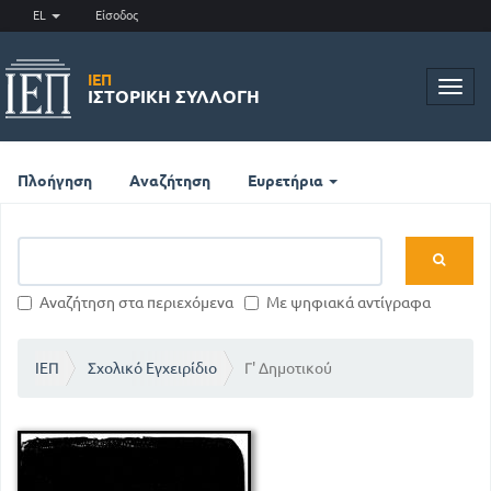
EL
Είσοδος
ΙΕΠ
Toggl
ΙΣΤΟΡΙΚΉ ΣΥΛΛΟΓΉ
navig
Πλοήγηση
Αναζήτηση
Ευρετήρια
Αναζήτηση στα περιεχόμενα
Με ψηφιακά αντίγραφα
ΙΕΠ
Σχολικό Εγχειρίδιο
Γ' Δημοτικού