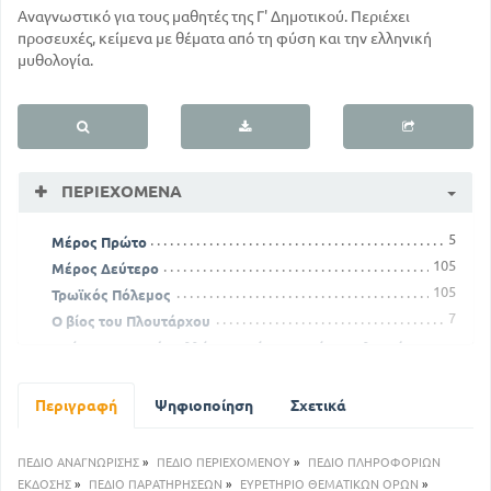
Αναγνωστικό για τους μαθητές της Γ' Δημοτικού. Περιέχει
προσευχές, κείμενα με θέματα από τη φύση και την ελληνική
μυθολογία.
ΠΕΡΙΕΧΌΜΕΝΑ
5
Μέρος Πρώτο
105
Μέρος Δεύτερο
105
Τρωϊκός Πόλεμος
7
Ο βίος του Πλουτάρχου
Νεότερων σοφών Ελλήνων κρίσεις περί του Πλουτάρχου
16
Γένος και περιουσία Αριστείδου - Σχέσεις Αριστέιδου και
Περιγραφή
Ψηφιοποίηση
Σχετικά
Θεμιστοκλέους - Αρετές Αριστείδου
49
21
Σημειώσεις
ΠΕΔΙΟ ΑΝΑΓΝΩΡΙΣΗΣ
»
ΠΕΔΙΟ ΠΕΡΙΕΧΟΜΕΝΟΥ
»
ΠΕΔΙΟ ΠΛΗΡΟΦΟΡΙΩΝ
ΕΚΔΟΣΗΣ
»
ΠΕΔΙΟ ΠΑΡΑΤΗΡΗΣΕΩΝ
»
ΕΥΡΕΤΗΡΙΟ ΘΕΜΑΤΙΚΩΝ ΟΡΩΝ
»