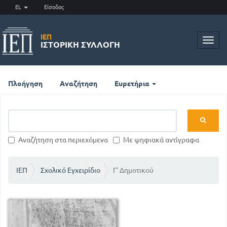
EL
Είσοδος
ΙΕΠ
Toggl
ΙΣΤΟΡΙΚΉ ΣΥΛΛΟΓΉ
navig
Πλοήγηση
Αναζήτηση
Ευρετήρια
Αναζήτηση στα περιεχόμενα
Με ψηφιακά αντίγραφα
ΙΕΠ
Σχολικό Εγχειρίδιο
Γ' Δημοτικού