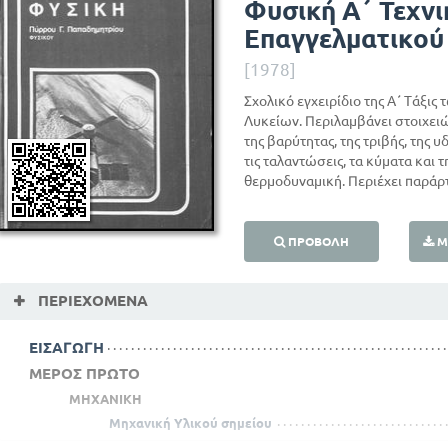
Φυσική Α΄ Τεχνι
Επαγγελματικού
[1978]
Σχολικό εγχειρίδιο της Α΄ Τάξι
Λυκείων. Περιλαμβάνει στοιχειώ
της βαρύτητας, της τριβής, της υ
τις ταλαντώσεις, τα κύματα και 
θερμοδυναμική. Περιέχει παράρ
ΠΡΟΒΟΛΉ
Μ
ΠΕΡΙΕΧΌΜΕΝΑ
ΕΙΣΑΓΩΓΗ
ΜΕΡΟΣ ΠΡΩΤΟ
ΜΗΧΑΝΙΚΗ
Μηχανική Υλικού σημείου
Γραμμική κίνηση