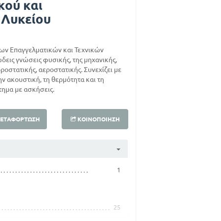
κού και
 Λυκείου
ς των Επαγγελματικών και Τεχνικών
δεις γνώσεις φυσικής, της μηχανικής,
δροστατικής, αεροστατικής. Συνεχίζει με
την ακουστική, τη θερμότητα και τη
τημα με ασκήσεις.
ΕΤΑΦΌΡΤΩΣΗ
ΚΟΙΝΟΠΟΊΗΣΗ
1
25
25