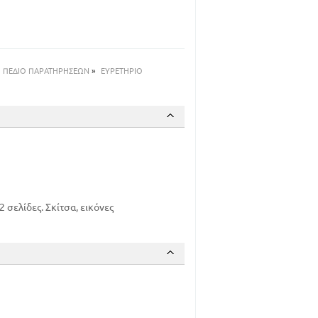
38
48
105
ΠΕΔΙΟ ΠΑΡΑΤΗΡΗΣΕΩΝ
»
ΕΥΡΕΤΗΡΙΟ
110
111
127
140
152
163
188
201
σελίδες. Σκίτσα, εικόνες
217
238
261