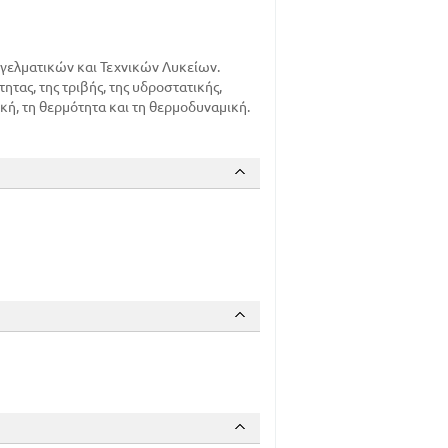
279
285
αγγελματικών και Τεχνικών Λυκείων.
305
ητας, της τριβής, της υδροστατικής,
336
ική, τη θερμότητα και τη θερμοδυναμική.
349