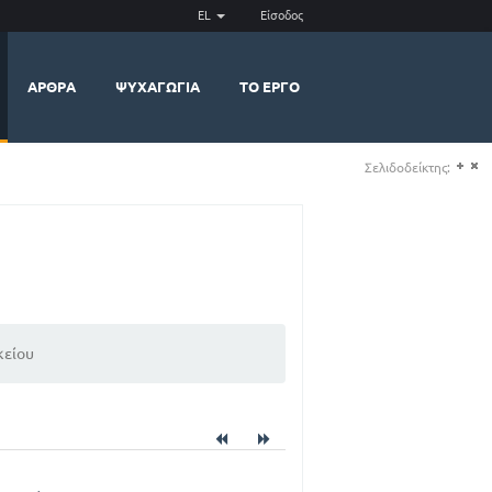
EL
Είσοδος
ΆΡΘΡΑ
ΨΥΧΑΓΩΓΊΑ
ΤΟ ΈΡΓΟ
Σελιδοδείκτης:
(+)
(-)
κείου