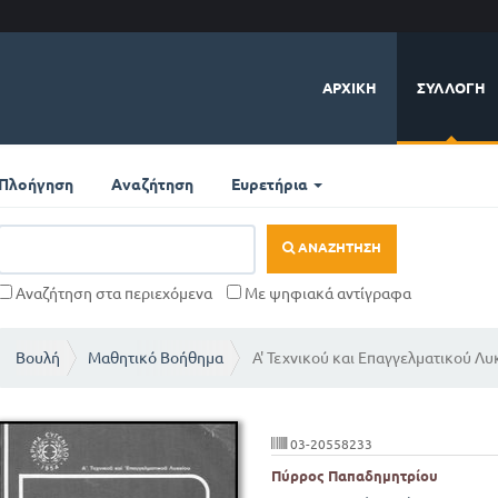
ΑΡΧΙΚΉ
ΣΥΛΛΟΓΉ
Πλοήγηση
Αναζήτηση
Ευρετήρια
ΑΝΑΖΉΤΗΣΗ
Αναζήτηση στα περιεχόμενα
Με ψηφιακά αντίγραφα
Βουλή
Μαθητικό Βοήθημα
Α' Τεχνικού και Επαγγελματικού Λυ
03-20558233
Πύρρος Παπαδημητρίου