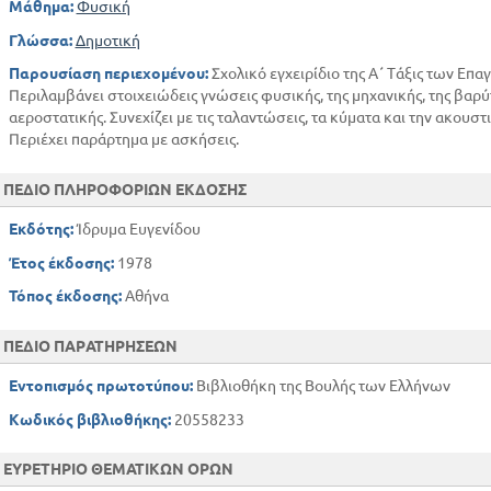
Μάθημα:
Φυσική
ΘΕΡΜΟΤΗΤΑ - ΘΕΡΜΟΔΥΝΑΜΙΚΗ
Θερμότητα - Θερμοκρασία
Γλώσσα:
Δημοτική
Διαστολή
Παρουσίαση περιεχομένου:
Σχολικό εγχειρίδιο της Α΄ Τάξις των Επ
Θερμιδομετρία
Περιλαμβάνει στοιχειώδεις γνώσεις φυσικής, της μηχανικής, της βαρύτ
αεροστατικής. Συνεχίζει με τις ταλαντώσεις, τα κύματα και την ακουστ
Θερμοδυναμική
Περιέχει παράρτημα με ασκήσεις.
ΠΑΡΑΡΤΗΜΑ
Ασκήσεις
ΠΕΔΙΟ ΠΛΗΡΟΦΟΡΙΩΝ ΕΚΔΟΣΗΣ
Εκδότης:
Ίδρυμα Ευγενίδου
Έτος έκδοσης:
1978
Τόπος έκδοσης:
Αθήνα
ΠΕΔΙΟ ΠΑΡΑΤΗΡΗΣΕΩΝ
Εντοπισμός πρωτοτύπου:
Βιβλιοθήκη της Βουλής των Ελλήνων
Κωδικός βιβλιοθήκης:
20558233
ΕΥΡΕΤΗΡΙΟ ΘΕΜΑΤΙΚΩΝ ΟΡΩΝ