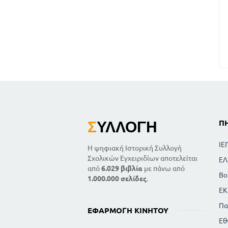
Σ
ΥΛΛΟΓΉ
Π
ΙΕ
Η ψηφιακή Ιστορική Συλλογή
Σχολικών Εγχειριδίων αποτελείται
ΕΛ
από
6.029 βιβλία
με πάνω από
Βο
1.000.000 σελίδες
.
ΕΚ
Πα
ΕΦΑΡΜΟΓΉ ΚΙΝΗΤΟΎ
Εθ