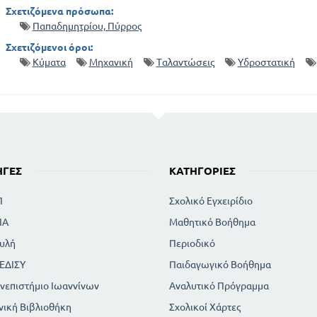
Σχετιζόμενα πρόσωπα:
Παπαδημητρίου, Πύρρος
Σχετιζόμενοι όροι:
Κύματα
Μηχανική
Ταλαντώσεις
Υδροστατική
ΗΓΈΣ
ΚΑΤΗΓΟΡΊΕΣ
Π
Σχολικό Εγχειρίδιο
ΙΑ
Μαθητικό Βοήθημα
υλή
Περιοδικό
ΕΔΙΣΥ
Παιδαγωγικό Βοήθημα
νεπιστήμιο Ιωαννίνων
Αναλυτικό Πρόγραμμα
νική Βιβλιοθήκη
Σχολικοί Χάρτες