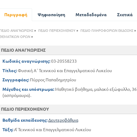
Κυκλική κίνηση
Περιγραφή
Ψηφιοποίηση
Σύνθεση κινήσεων
Μεταδεδομένα
Σχετικά
Μηχανική στερεού σώματος
Είδη κινήσεων
ΠΕΔΙΟ ΑΝΑΓΝΩΡΙΣΗΣ
»
ΠΕΔΙΟ ΠΕΡΙΕΧΟΜΕΝΟΥ
»
ΠΕΔΙΟ ΠΛΗΡΟΦΟΡΙΩΝ ΕΚΔΟΣΗΣ
»
Στατική στερεού σώματος
ΘΕΜΑΤΙΚΩΝ ΟΡΩΝ
»
Η δύναμη είναι διάνυσμα που ολισθάινει
ΠΕΔΙΟ ΑΝΑΓΝΩΡΙΣΗΣ
Μηχανική των συστημάτων
Βαρύτητα - Παγκόσμια έλξη
Κωδικός αναγνώρισης:
03-20558233
Τριιβή
Τίτλος:
Φυσική Α΄ Τεχνικού και Επαγγελματικού Λυκείου
Υδροστατική
Συγγραφέας:
Πύρρος Παπαδημητρίου
Αεροστατική
Υδροδυναμική - Αεροδυναμική
Μέγεθος και υπόστρωμα:
Μαθητικό βοήθημα, μαλακό εξώφυλλο, 362 
ΜΕΡΟΣ ΔΕΥΤΕΡΟ
(ασπρόμαυρα).
ΤΑΛΑΝΤΩΣΕΙΣ - ΚΥΜΑΤΙΚΗ - ΑΚΟΥΣΤΙΚΗ
ΠΕΔΙΟ ΠΕΡΙΕΧΟΜΕΝΟΥ
ΤΑΛΑΝΤΩΣΕΙΣ
ΚΥΜΑΤΙΚΗ
Βαθμίδα εκπαίδευσης:
Δευτεροβάθμια
ΑΚΟΥΣΤΙΚΗ
Τάξη:
Α' Τεχνικού και Επαγγελματικού Λυκείου
ΜΕΡΟΣ ΤΡΙΤΟ