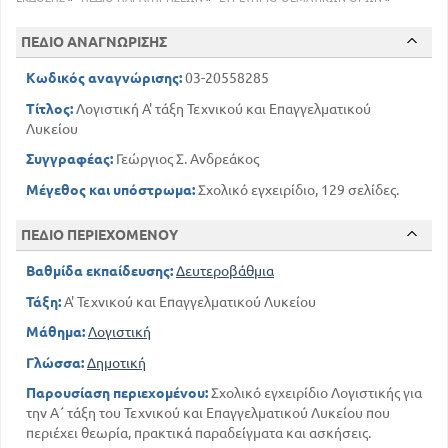
Ισολογισμός
ΚΕΦΑΛΑΙΟ ΔΕΥΤΕΡΟ
ΠΕΔΙΟ ΑΝΑΓΝΩΡΙΣΗΣ
Μεταβολές περιουσίας
Κωδικός αναγνώρισης:
Το πρόβλημα της παρακολούθησης - Κάθετες και
03-20558285
οριζόντιες μεταβολές στοιχείων Ισολογισμού
Τίτλος:
Λογιστική Α' τάξη Τεχνικού και Επαγγελματικού
22
Λυκείου
ΚΕΦΑΛΑΙΟ ΤΡΙΤΟ
Συγγραφέας:
Λογαριασμοί
Γεώργιος Σ. Ανδρεάκος
26
Γενικά
Μέγεθος και υπόστρωμα:
Σχολικό εγχειρίδιο, 129 σελίδες.
26
Μορφές λογαριασμών
28
Τεχνικοί όροι τήρησης των λογαριασμών
ΠΕΔΙΟ ΠΕΡΙΕΧΟΜΕΝΟΥ
32
Βασικές κατηγορίες λογαριασμών
Βαθμίδα εκπαίδευσης:
Δευτεροβάθμια
32
Κανόνες λειτουργίας λογαριασμών
Τάξη:
Α' Τεχνικού και Επαγγελματικού Λυκείου
ΚΕΦΑΛΑΙΟ ΤΕΤΑΡΤΟ
Διπλογραφική μέθοδος
Μάθημα:
Λογιστική
37
Γενικά
Γλώσσα:
Δημοτική
38
Ανάλυση οικονομικών πράξεων
Παρουσίαση περιεχομένου:
Σχολικό εγχειρίδιο Λογιστικής για
39
Το Ημερολόγιο
την Α΄ τάξη του Τεχνικού και Επαγγελματικού Λυκείου που
48
Το Γενικό Καθολικό
περιέχει θεωρία, πρακτικά παραδείγματα και ασκήσεις.