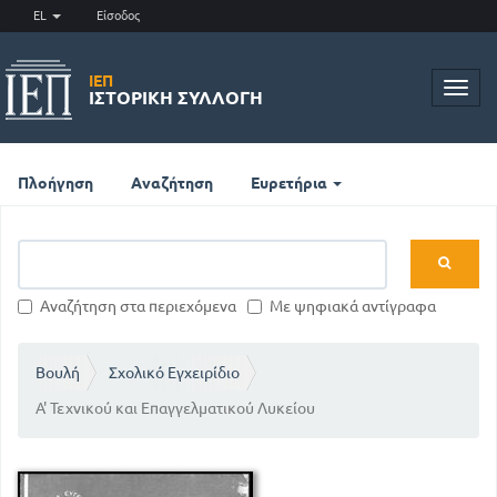
EL
Είσοδος
ΙΕΠ
Toggl
ΙΣΤΟΡΙΚΉ ΣΥΛΛΟΓΉ
navig
Πλοήγηση
Αναζήτηση
Ευρετήρια
Αναζήτηση στα περιεχόμενα
Με ψηφιακά αντίγραφα
Βουλή
Σχολικό Εγχειρίδιο
Α' Τεχνικού και Επαγγελματικού Λυκείου