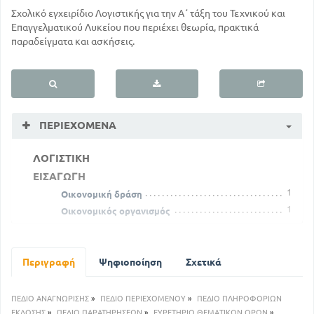
Σχολικό εγχειρίδιο Λογιστικής για την Α΄ τάξη του Τεχνικού και
Επαγγελματικού Λυκείου που περιέχει θεωρία, πρακτικά
παραδείγματα και ασκήσεις.
ΠΕΡΙΕΧΌΜΕΝΑ
ΛΟΓΙΣΤΙΚΗ
ΕΙΣΑΓΩΓΗ
1
Οικονομική δράση
1
Οικονομικός οργανισμός
3
Περιουσία
7
Λογιστική
ΚΕΦΑΛΑΙΟ ΠΡΩΤΟ
Περιγραφή
Ψηφιοποίηση
Σχετικά
Απογραφή - Ισολογισμός
9
Απογραφή
ΠΕΔΙΟ ΑΝΑΓΝΩΡΙΣΗΣ
»
ΠΕΔΙΟ ΠΕΡΙΕΧΟΜΕΝΟΥ
»
ΠΕΔΙΟ ΠΛΗΡΟΦΟΡΙΩΝ
17
ΕΚΔΟΣΗΣ
»
ΠΕΔΙΟ ΠΑΡΑΤΗΡΗΣΕΩΝ
»
ΕΥΡΕΤΗΡΙΟ ΘΕΜΑΤΙΚΩΝ ΟΡΩΝ
»