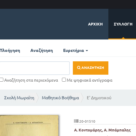
ΑΡΧΙΚΉ
ΣΥΛΛΟΓΉ
Πλοήγηση
Αναζήτηση
Ευρετήρια
ΑΝΑΖΉΤΗΣΗ
Αναζήτηση στα περιεχόμενα
Με ψηφιακά αντίγραφα
Σχολή Μωραϊτη
Μαθητικό Βοήθημα
Ε' Δημοτικού
20-01510
Α. Κοντομάρης, Α. Μπάμπαλης