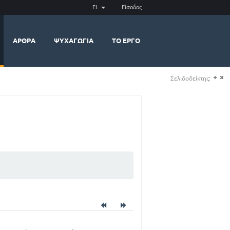
EL
Είσοδος
ΆΡΘΡΑ
ΨΥΧΑΓΩΓΊΑ
ΤΟ ΈΡΓΟ
Σελιδοδείκτης:
(+)
(-)