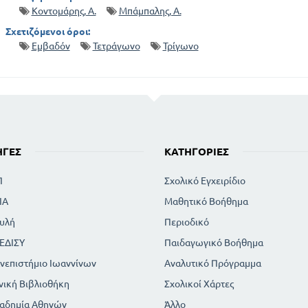
Κοντομάρης, Α.
Μπάμπαλης, Α.
Σχετιζόμενοι όροι:
Εμβαδόν
Τετράγωνο
Τρίγωνο
ΗΓΈΣ
ΚΑΤΗΓΟΡΊΕΣ
Π
Σχολικό Εγχειρίδιο
ΙΑ
Μαθητικό Βοήθημα
υλή
Περιοδικό
ΕΔΙΣΥ
Παιδαγωγικό Βοήθημα
νεπιστήμιο Ιωαννίνων
Αναλυτικό Πρόγραμμα
νική Βιβλιοθήκη
Σχολικοί Χάρτες
αδημία Αθηνών
Άλλο