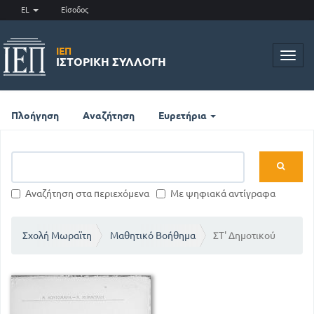
EL
Είσοδος
ΙΕΠ
Toggl
ΙΣΤΟΡΙΚΉ ΣΥΛΛΟΓΉ
navig
Πλοήγηση
Αναζήτηση
Ευρετήρια
Αναζήτηση στα περιεχόμενα
Με ψηφιακά αντίγραφα
Σχολή Μωραϊτη
Μαθητικό Βοήθημα
ΣΤ' Δημοτικού