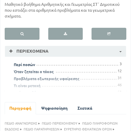
Μαθητικό βοήθημα Αριθμητικής και Γεωμετρίας ΣΤ΄ Δημοτικού
που εστιάζει στα αριθμητικά προβλήματα και τα γεωμετρικά
σχήματα.
ΠΕΡΙΕΧΌΜΕΝΑ
3
Περί ποσών
12
Όταν ζητείται ο τόκος
31
Προβλήματα εξωτερικής υφαίρεσης
46
Τι είναι μετοχή
61
Από τα μαθήματα
Περιγραφή
Ψηφιοποίηση
Σχετικά
ΠΕΔΙΟ ΑΝΑΓΝΩΡΙΣΗΣ
»
ΠΕΔΙΟ ΠΕΡΙΕΧΟΜΕΝΟΥ
»
ΠΕΔΙΟ ΠΛΗΡΟΦΟΡΙΩΝ
ΕΚΔΟΣΗΣ
»
ΠΕΔΙΟ ΠΑΡΑΤΗΡΗΣΕΩΝ
»
ΕΥΡΕΤΗΡΙΟ ΘΕΜΑΤΙΚΩΝ ΟΡΩΝ
»