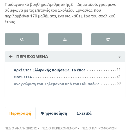
Παιδαγωγικό βοήθημα Αριθμητικής ΣΤ΄ Δημοτικού, γραμμένο
σύμφωνα με τις επιταγές του Σχολείου Εργασίας, που
περιλαμβάνει 170 μαθήματα, ένα για κάθε μέρα του σχολικού
έτους.
ΠΕΡΙΕΧΌΜΕΝΑ
11
Αρχές της Ελληνικής ποιήσεως. Το έπος
21
ΟΔΥΣΣΕΙΑ
60
Αναγνώριση του Τηλέμαχου υπό του Οδυσσέως
Περιγραφή
Ψηφιοποίηση
Σχετικά
ΠΕΔΙΟ ΑΝΑΓΝΩΡΙΣΗΣ
»
ΠΕΔΙΟ ΠΕΡΙΕΧΟΜΕΝΟΥ
»
ΠΕΔΙΟ ΠΛΗΡΟΦΟΡΙΩΝ