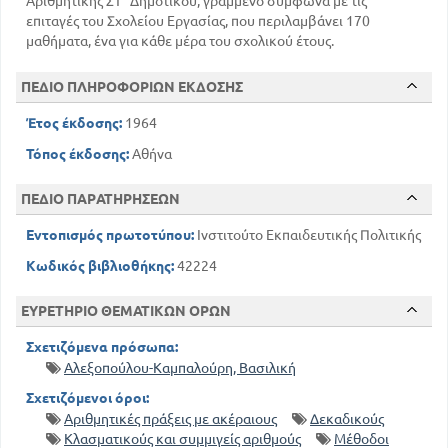
Αριθμητικής ΣΤ΄ Δημοτικού, γραμμένο σύμφωνα με τις
επιταγές του Σχολείου Εργασίας, που περιλαμβάνει 170
μαθήματα, ένα για κάθε μέρα του σχολικού έτους.
ΠΕΔΙΟ ΠΛΗΡΟΦΟΡΙΩΝ ΕΚΔΟΣΗΣ
Έτος έκδοσης:
1964
Τόπος έκδοσης:
Αθήνα
ΠΕΔΙΟ ΠΑΡΑΤΗΡΗΣΕΩΝ
Εντοπισμός πρωτοτύπου:
Ινστιτούτο Εκπαιδευτικής Πολιτικής
Κωδικός βιβλιοθήκης:
42224
ΕΥΡΕΤΗΡΙΟ ΘΕΜΑΤΙΚΩΝ ΟΡΩΝ
Σχετιζόμενα πρόσωπα:
Αλεξοπούλου-Καμπαλούρη, Βασιλική
Σχετιζόμενοι όροι:
Αριθμητικές πράξεις με ακέραιους
Δεκαδικούς
Κλασματικούς και συμμιγείς αριθμούς
Μέθοδοι