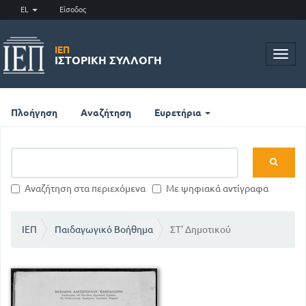
EL
Είσοδος
ΙΕΠ
Toggl
ΙΣΤΟΡΙΚΉ ΣΥΛΛΟΓΉ
navig
Πλοήγηση
Αναζήτηση
Ευρετήρια
Αναζήτηση στα περιεχόμενα
Με ψηφιακά αντίγραφα
ΙΕΠ
Παιδαγωγικό Βοήθημα
ΣΤ' Δημοτικού