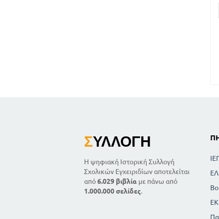
Σ
ΥΛΛΟΓΉ
Π
ΙΕ
Η ψηφιακή Ιστορική Συλλογή
Σχολικών Εγχειριδίων αποτελείται
ΕΛ
από
6.029 βιβλία
με πάνω από
Βο
1.000.000 σελίδες
.
ΕΚ
Πα