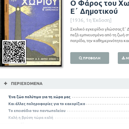
Ο Φάρος του Χω
Ε΄ Δημοτικού
[1936, 1η Έκδοση]
Σχολικό εγχειρίδιο γλώσσας Ε΄ 
πεζά εμπνευσμένα από τη ζωή στ
πατρίδα, την καθημερινότητα και
ΠΡΟΒΟΛΉ
Μ
ΠΕΡΙΕΧΌΜΕΝΑ
Ένα ζώο πολύτιμο για τη χώρα μας
Και άλλες ποληροφορίες για το κακορίζικο
Το επεισόδιο του παντωπολείου
Καλή η βρύση τώρα καλή
Και το δίστομο ;