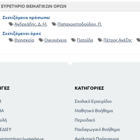
ΕΥΡΕΤΗΡΙΟ ΘΕΜΑΤΙΚΩΝ ΟΡΩΝ
Σχετιζόμενα πρόσωπα:
Ανδρεάδης, Δ. Μ.
Παπαχριστοδούλου, Π.
Σχετιζόμενοι όροι:
Θρησκεία
Οικογένεια
Πατρίδα
Πέτρος Ανέζης
ΗΓΈΣ
ΚΑΤΗΓΟΡΊΕΣ
Π
Σχολικό Εγχειρίδιο
ΙΑ
Μαθητικό Βοήθημα
υλή
Περιοδικό
ΕΔΙΣΥ
Παιδαγωγικό Βοήθημα
νεπιστήμιο Ιωαννίνων
Αναλυτικό Πρόγραμμα