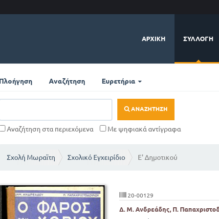
ΑΡΧΙΚΉ
ΣΥΛΛΟΓΉ
Πλοήγηση
Αναζήτηση
Ευρετήρια
ΑΝΑΖΉΤΗΣΗ
Αναζήτηση στα περιεχόμενα
Με ψηφιακά αντίγραφα
Σχολή Μωραϊτη
Σχολικό Εγχειρίδιο
Ε' Δημοτικού
20-00129
Δ. Μ. Ανδρεάδης, Π. Παπαχριστ