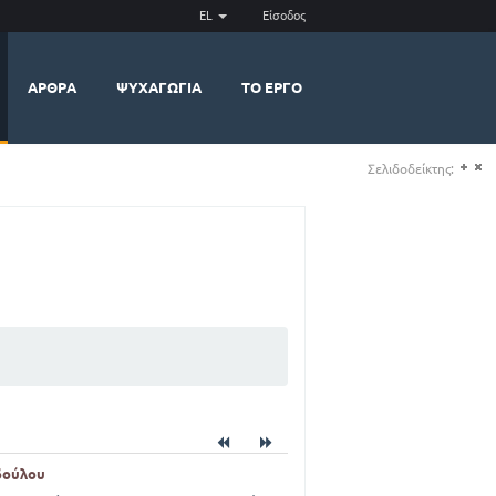
EL
Είσοδος
ΆΡΘΡΑ
ΨΥΧΑΓΩΓΊΑ
ΤΟ ΈΡΓΟ
Σελιδοδείκτης:
(+)
(-)
οδούλου