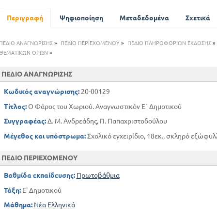
Πανήγυρις εργασία
Χρειάζεται και διδασκάλισσα
Περιγραφή
Ψηφιοποίηση
Μεταδεδομένα
Σχετικά
Και εψάρεψα και με την υφαντική
Οι μαθητές στην εξοχή
ΠΕΔΙΟ ΑΝΑΓΝΩΡΙΣΗΣ
»
ΠΕΔΙΟ ΠΕΡΙΕΧΟΜΕΝΟΥ
»
ΠΕΔΙΟ ΠΛΗΡΟΦΟΡΙΩΝ ΕΚΔΟΣΗΣ
»
Πρέπει να αποκτήσουμε δάσος
ΘΕΜΑΤΙΚΩΝ ΟΡΩΝ
»
Με τα στέφανα και τα βραβεία
ΠΕΔΙΟ ΑΝΑΓΝΩΡΙΣΗΣ
Παράρτημα
Κωδικός αναγνώρισης:
20-00129
Τίτλος:
Ο Φάρος του Χωριού. Αναγνωστικόν Ε΄ Δημοτικού
Συγγραφέας:
Δ. Μ. Ανδρεάδης, Π. Παπαχριστοδούλου
Μέγεθος και υπόστρωμα:
Σχολικό εγχειρίδιο, 18εκ., σκληρό εξώφυλ
ΠΕΔΙΟ ΠΕΡΙΕΧΟΜΕΝΟΥ
Βαθμίδα εκπαίδευσης:
Πρωτοβάθμια
Τάξη:
Ε' Δημοτικού
Μάθημα:
Νέα Ελληνικά