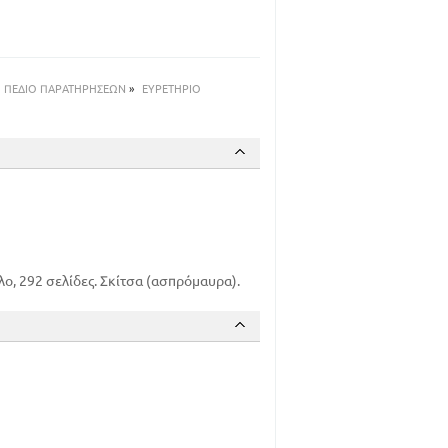
128
151
179
199
ΠΕΔΙΟ ΠΑΡΑΤΗΡΗΣΕΩΝ
»
ΕΥΡΕΤΗΡΙΟ
223
250
279
λο, 292 σελίδες. Σκίτσα (ασπρόμαυρα).