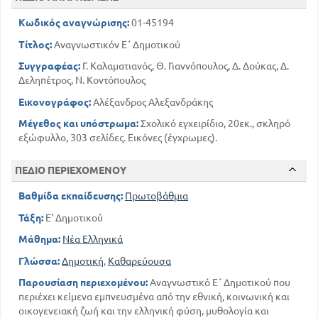
246
ΟΙ ΠΕΝΤΕ ΑΙΣΘΗΣΕΙΣ Χ. ΑΝΝΙΝΟΥ
Κωδικός αναγνώρισης:
01-45194
265
ΟΙ ΑΣΤΑΚΟΙ Α. ΜΩΡΑΙΤΙΔΗ
295
Σ ΕΥΧΑΡΙΣΤΩ ΘΕΕ ΜΟΥ Ι. ΠΟΛΕΜΗ
Τίτλος:
Αναγνωστικόν Ε΄ Δημοτικού
ΕΚ ΤΗΣ ΣΥΛΛΟΓΗΣ Ν. Α ΚΟΝΤΟΠΟΥΛΟΥ
Συγγραφέας:
Γ. Καλαματιανός, Θ. Γιαννόπουλος, Δ. Δούκας, Δ.
7
ΠΡΟΣ ΤΟ ΘΕΟ Α. ΠΡΟΒΕΛΕΓΓΙΟΥ
Δεληπέτρος, Ν. Κοντόπουλος
53
Η ΣΗΜΕΙΑ Ι. ΠΟΛΕΜΗ
Εικονογράφος:
Αλέξανδρος Αλεξανδράκης
89
Η ΑΡΓΩ Ν. Α ΚΟΝΤΟΠΟΥΛΟΥ
Μέγεθος και υπόστρωμα:
Σχολικό εγχειρίδιο, 20εκ., σκληρό
120
Ο ΣΠΑΡΟΣ Θ. ΠΟΤΑΜΙΑΝΟΥ
εξώφυλλο, 303 σελίδες. Εικόνες (έγχρωμες).
167
ΘΕΟΦΑΝΕΙΑ Ν. Α ΚΟΝΤΟΠΟΥΛΟΥ
227
ΔΑΜΩΝ ΚΑΙ ΦΙΝΤΙΑΣ Λ. ΜΕΛΑ
ΠΕΔΙΟ ΠΕΡΙΕΧΟΜΕΝΟΥ
257
ΜΙΑ ΕΠΙΣΚΕΨΗ Ι. ΚΟΝΔΥΛΑΚΗ
Βαθμίδα εκπαίδευσης:
Πρωτοβάθμια
ΚΑΤΟΡΘΩΜΑΤΑ ΤΟΥ ΑΝΘΡΩΠΟΥ Ν. Α
ΚΟΝΤΟΠΟΥΛΟΥ
Τάξη:
Ε' Δημοτικού
279
Μάθημα:
Νέα Ελληνικά
Γλώσσα:
Δημοτική
,
Καθαρεύουσα
Παρουσίαση περιεχομένου:
Αναγνωστικό Ε΄ Δημοτικού που
περιέχει κείμενα εμπνευσμένα από την εθνική, κοινωνική και
οικογενειακή ζωή και την ελληνική φύση, μυθολογία και