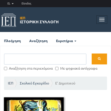
EL
Είσοδος
ΙΕΠ
Toggl
ΙΣΤΟΡΙΚΉ ΣΥΛΛΟΓΉ
navig
Πλοήγηση
Αναζήτηση
Ευρετήρια
Αναζήτηση στα περιεχόμενα
Με ψηφιακά αντίγραφα
ΙΕΠ
Σχολικό Εγχειρίδιο
Ε' Δημοτικού