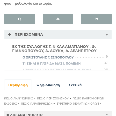
φύση, μυθολογία και ιστορία.
ΠΕΡΙΕΧΌΜΕΝΑ
ΕΚ ΤΗΣ ΣΥΛΛΟΓΗΣ Γ. Ν ΚΑΛΑΜΑΤΙΑΝΟΥ , Θ.
ΓΙΑΝΝΟΠΟΥΛΟΥ, Δ. ΔΟΥΚΑ, Δ. ΔΕΛΗΠΕΤΡΟΥ
9
Ο ΧΡΙΣΤΟΥΛΗΣ Γ. ΞΕΝΟΠΟΥΛΟΥ
37
ΤΙ ΕΊΝΑΙ Η ΠΑΤΡΙΔΑ ΜΑΣ Ι. ΠΟΛΕΜΗ
54
ΕΠΑΝΟΔΟΣ ΣΤΟ ΠΑΤΡΙΟ ΕΔΑΦΟΣ Μ. ΡΟΔΑ
76
ΑΛΗΘΙΝΗ ΧΑΡΑ Ι. ΠΟΛΕΜΗ
123
ΨΑΡΑΔΕΣ . Γ. ΑΘΑΝΑ
Περιγραφή
Ψηφιοποίηση
Σχετικά
154
ΔΩΔΕΚΑΝΗΣΑ Γ. ΙΩΑΝΝΙΔΗ
172
Η ΜΕΓΑΛΟΧΑΡΗ ΑΤΓ. ΤΑΝΑΓΡΑ
ΠΕΔΙΟ ΑΝΑΓΝΩΡΙΣΗΣ
»
ΠΕΔΙΟ ΠΕΡΙΕΧΟΜΕΝΟΥ
»
ΠΕΔΙΟ ΠΛΗΡΟΦΟΡΙΩΝ
179
ΑΙ ΔΗΜΗΤΡΗΣ - ΠΟΙΗΜΑ Γ. ΑΘΑΝΑ
ΕΚΔΟΣΗΣ
»
ΠΕΔΙΟ ΠΑΡΑΤΗΡΗΣΕΩΝ
»
ΕΥΡΕΤΗΡΙΟ ΘΕΜΑΤΙΚΩΝ ΟΡΩΝ
»
196
Ο ΔΙΓΕΝΗΣ ΑΚΡΙΤΑΣ Γ. Ν ΚΑΛΑΜΑΤΙΑΝΟΥ
217
ΤΟ ΝΑΥΤΟΠΟΥΛΟ Α. ΚΟΥΡΤΙΔΟΥ
ΠΕΔΙΟ ΑΝΑΓΝΩΡΙΣΗΣ