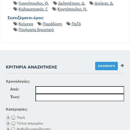
Γιαννόπουλος, Θ.
Δεληπέτρος, Δ.
Δούκας, Δ.
Καλαματιανός, Γ.
Κοντόπουλος, Ν.
Σχετιζόμενοι όροι:
Κείμενα
Παράδοση
Πεζά
Ποιήματα δημοτικά
ΚΡΙΤΉΡΙΑ ΑΝΑΖΉΤΗΣΗΣ
Χρονολογίες:
Από:
Έως:
Κατηγορίες:
Πηγή
Τύπος τεκμηρίου
Βαθμίδα εκπαίδευσης