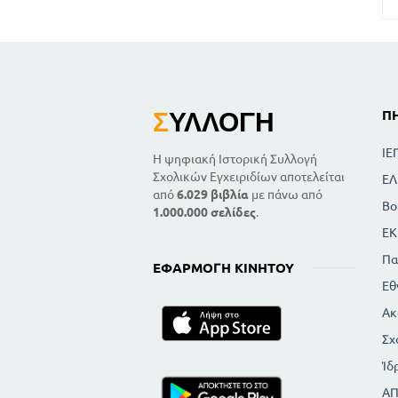
Σ
ΥΛΛΟΓΉ
Π
ΙΕ
Η ψηφιακή Ιστορική Συλλογή
Σχολικών Εγχειριδίων αποτελείται
ΕΛ
από
6.029 βιβλία
με πάνω από
Βο
1.000.000 σελίδες
.
ΕΚ
Πα
ΕΦΑΡΜΟΓΉ ΚΙΝΗΤΟΎ
Εθ
Ακ
Σχ
Ίδ
Α