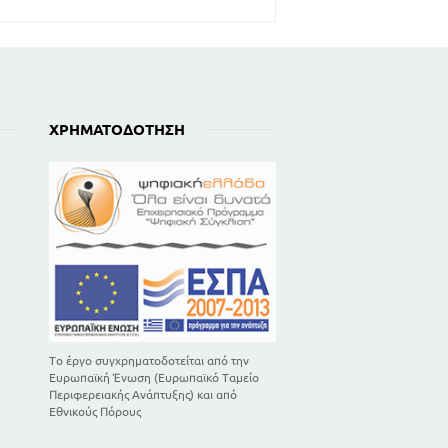
143
144
150
154
159
ΧΡΗΜΑΤΟΔΌΤΗΣΗ
162
171
173
179
182
183
191
192
195
198
Το έργο συγχρηματοδοτείται από την
199
Ευρωπαϊκή Ένωση (Ευρωπαϊκό Ταμείο
202
Περιφερειακής Ανάπτυξης) και από
Εθνικούς Πόρους
205
207