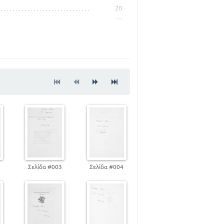
20
28
29
36
46
55
57
61
62
65
67
71
72
75
2
Σελίδα #003
Σελίδα #004
84
85
86
87