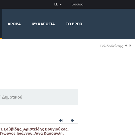
EL
Είσοδος
ΆΡΘΡΑ
ΨΥΧΑΓΩΓΊΑ
ΤΟ ΈΡΓΟ
Σελιδοδείκτης:
(+)
(-)
Τ' Δημοτικού
Π. Σαββίδης, Αριστείδης Βουγιούκας,
 Γιώργος Ιωάννου, Λίνα Κάσδαγλη,