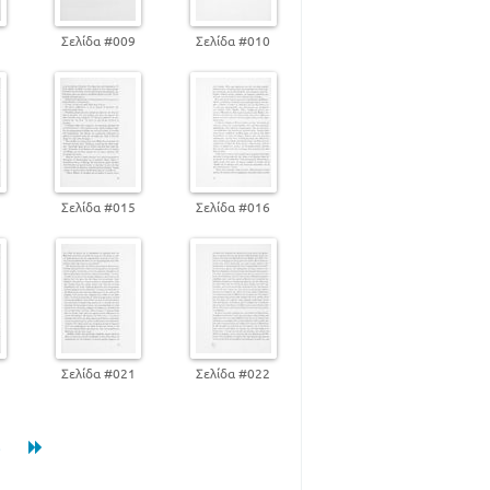
89
92
8
Σελίδα #009
Σελίδα #010
93
94
100
101
103
ΣΜΑ
113
4
Σελίδα #015
Σελίδα #016
114
115
118
120
121
Α
126
128
0
Σελίδα #021
Σελίδα #022
130
131
8
137
139