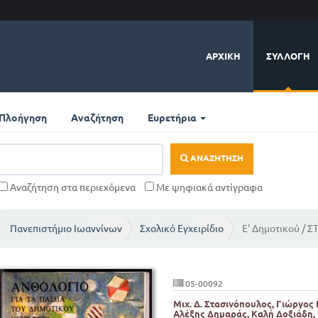
ΑΡΧΙΚΉ
ΣΥΛΛΟΓΉ
Πλοήγηση
Αναζήτηση
Ευρετήρια
ΑΝΑΖΉΤΗΣΗ
Αναζήτηση στα περιεχόμενα
Με ψηφιακά αντίγραφα
Πανεπιστήμιο Ιωαννίνων
Σχολικό Εγχειρίδιο
Ε' Δημοτικού / Σ
05-00092
Μιχ. Δ. Στασινόπουλος, Γιώργος 
Αλέξης Δημαράς, Καλή Δοξιάδη,