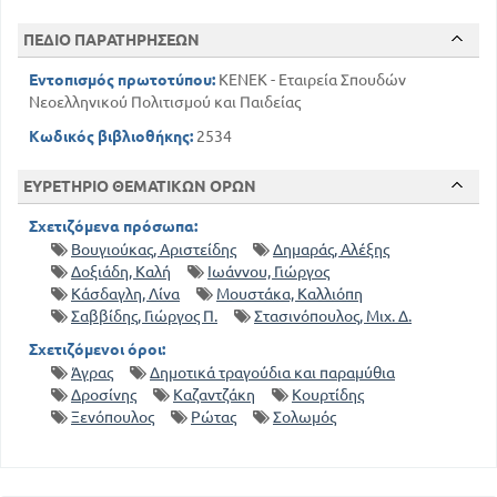
ΠΕΔΙΟ ΠΑΡΑΤΗΡΗΣΕΩΝ
Εντοπισμός πρωτοτύπου:
ΚΕΝΕΚ - Εταιρεία Σπουδών
Νεοελληνικού Πολιτισμού και Παιδείας
Κωδικός βιβλιοθήκης:
2534
ΕΥΡΕΤΗΡΙΟ ΘΕΜΑΤΙΚΩΝ ΟΡΩΝ
Σχετιζόμενα πρόσωπα:
Βουγιούκας, Αριστείδης
Δημαράς, Αλέξης
Δοξιάδη, Καλή
Ιωάννου, Γιώργος
Κάσδαγλη, Λίνα
Μουστάκα, Καλλιόπη
Σαββίδης, Γιώργος Π.
Στασινόπουλος, Μιχ. Δ.
Σχετιζόμενοι όροι:
Άγρας
Δημοτικά τραγούδια και παραμύθια
Δροσίνης
Καζαντζάκη
Κουρτίδης
Ξενόπουλος
Ρώτας
Σολωμός