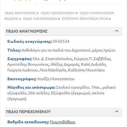
109
Σπιτόγατος
133
Μαλλιαρός
ΠΕΔΙΟ ΑΝΑΓΝΩΡΙΣΗΣ
»
ΠΕΔΙΟ ΠΕΡΙΕΧΟΜΕΝΟΥ
»
ΠΕΔΙΟ ΠΛΗΡΟΦΟΡΙΩΝ
159
Ο ποντικούλης
ΕΚΔΟΣΗΣ
»
ΠΕΔΙΟ ΠΑΡΑΤΗΡΗΣΕΩΝ
»
ΕΥΡΕΤΗΡΙΟ ΘΕΜΑΤΙΚΩΝ ΟΡΩΝ
»
179
Το γεφύρι του ουρανού
200
ΠΕΔΙΟ ΑΝΑΓΝΩΡΙΣΗΣ
Ο πιτσιρίκος
227
Πώς ο Λιας διάγνωσε μια αρρώστεια
Κωδικός αναγνώρισης:
20-02534
242
Το γαϊτανάκι
Τίτλος:
Ανθολόγιο για τα παιδιά του Δημοτικού, μέρος πρώτο
Συγγραφέας:
Μιχ. Δ. Στασινόπουλος, Γιώργος Π. Σαββίδης,
Αριστείδης Βουγιούκας, Αλέξης Δημαράς, Καλή Δοξιάδη,
Γιώργος Ιωάννου, Λίνα Κάσδαγλη, Καλλιόπη Μουστάκα
Εικονογράφος:
Λουΐζα Μοντεσάντου
Μέγεθος και υπόστρωμα:
Σχολικό εγχειρίδιο, 19εκ., μαλακό
εξώφυλλο, 266 σελίδες. Εξώφυλλο (έγχρωμο), σκίτσα
(έγχρωμα).
ΠΕΔΙΟ ΠΕΡΙΕΧΟΜΕΝΟΥ
Βαθμίδα εκπαίδευσης:
Πρωτοβάθμια