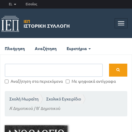
EL
Είσοδος
ΙΕΠ
Toggl
ΙΣΤΟΡΙΚΉ ΣΥΛΛΟΓΉ
navig
Πλοήγηση
Αναζήτηση
Ευρετήρια
Αναζήτηση στα περιεχόμενα
Με ψηφιακά αντίγραφα
Σχολή Μωραϊτη
Σχολικό Εγχειρίδιο
Α' Δημοτικού / Β' Δημοτικού