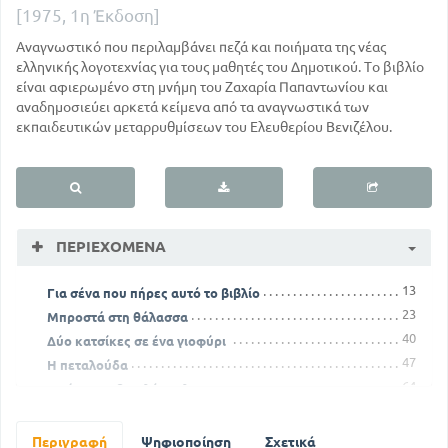
[1975, 1η Έκδοση]
Αναγνωστικό που περιλαμβάνει πεζά και ποιήματα της νέας
ελληνικής λογοτεχνίας για τους μαθητές του Δημοτικού. Το βιβλίο
είναι αφιερωμένο στη μνήμη του Ζαχαρία Παπαντωνίου και
αναδημοσιεύει αρκετά κείμενα από τα αναγνωστικά των
εκπαιδευτικών μεταρρυθμίσεων του Ελευθερίου Βενιζέλου.
ΠΕΡΙΕΧΌΜΕΝΑ
13
Για σένα που πήρες αυτό το βιβλίο
23
Μπροστά στη θάλασσα
40
Δύο κατσίκες σε ένα γιοφύρι
47
Η πεταλούδα
64
Το άσχημο βασιλόπουλο
73
Καντηλάκι
89
Ξύπνημα
Περιγραφή
Ψηφιοποίηση
Σχετικά