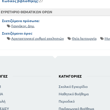
Κωδικός βιβλιοθήκης:
27
ΕΥΡΕΤΗΡΙΟ ΘΕΜΑΤΙΚΩΝ ΟΡΩΝ
Σχετιζόμενα πρόσωπα:
Γιαννάκος, Δημ.
Σχετιζόμενοι όροι:
Αρχιτεκτονικοί ρυθμοί εκκλησιών
Θεία λειτουργία
Μυσ
ΗΓΈΣ
ΚΑΤΗΓΟΡΊΕΣ
Π
Σχολικό Εγχειρίδιο
ΙΑ
Μαθητικό Βοήθημα
υλή
Περιοδικό
ΕΔΙΣΥ
Παιδαγωγικό Βοήθημα