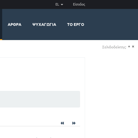
EL
Είσοδος
ΆΡΘΡΑ
ΨΥΧΑΓΩΓΊΑ
ΤΟ ΈΡΓΟ
Σελιδοδείκτης:
(+)
(-)