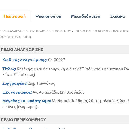
Η λειτουργική
Οι ναοί
Περιγραφή
Οι εορτές
Ψηφιοποίηση
Μεταδεδομένα
Σχετικά
Οι ιερές ακολουθίες
Εκκλησιαστικοί ύμνοι και προσευχές
ΠΕΔΙΟ ΑΝΑΓΝΩΡΙΣΗΣ
»
ΠΕΔΙΟ ΠΕΡΙΕΧΟΜΕΝΟΥ
»
ΠΕΔΙΟ ΠΛΗΡΟΦΟΡΙΩΝ ΕΚΔΟΣΗΣ
»
ΘΕΜΑΤΙΚΩΝ ΟΡΩΝ
»
ΠΕΔΙΟ ΑΝΑΓΝΩΡΙΣΗΣ
Κωδικός αναγνώρισης:
04-00027
Τίτλος:
Κατήχησις και Λειτουργική διά την ΣΤ΄ τάξιν του Δημοτικού Σχ
Ε΄ και ΣΤ΄ τάξεως)
Συγγραφέας:
Δημ. Γιαννάκος
Εικονογράφος:
Αγ. Αστεριάδη, Σπ. Βασιλείου
Μέγεθος και υπόστρωμα:
Μαθητικό βοήθημα, 20εκ., μαλακό εξώφυλ
εικόνες (έγχρωμες).
ΠΕΔΙΟ ΠΕΡΙΕΧΟΜΕΝΟΥ