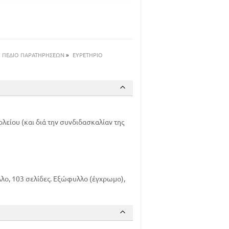
53
54
73
82
93
ΠΕΔΙΟ ΠΑΡΑΤΗΡΗΣΕΩΝ
»
ΕΥΡΕΤΗΡΙΟ
ολείου (και διά την συνδιδασκαλίαν της
λο, 103 σελίδες. Εξώφυλλο (έγχρωμο),