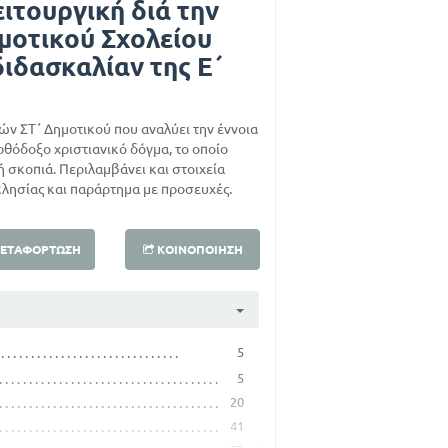
ειτουργική διά την
ημοτικού Σχολείου
διδασκαλίαν της Ε΄
 ΣΤ΄ Δημοτικού που αναλύει την έννοια
θόδοξο χριστιανικό δόγμα, το οποίο
ή σκοπιά. Περιλαμβάνει και στοιχεία
κλησίας και παράρτημα με προσευχές.
ΕΤΑΦΌΡΤΩΣΗ
ΚΟΙΝΟΠΟΊΗΣΗ
5
5
20
41