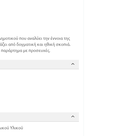
οτικού που αναλύει την έννοια της
ζει από δογματική και ηθική σκοπιά.
ι παράρτημα με προσευχές.
ικού Υλικού