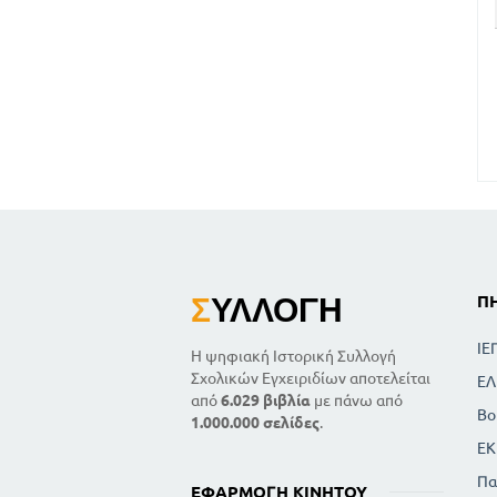
Σ
ΥΛΛΟΓΉ
Π
ΙΕ
Η ψηφιακή Ιστορική Συλλογή
Σχολικών Εγχειριδίων αποτελείται
ΕΛ
από
6.029 βιβλία
με πάνω από
Βο
1.000.000 σελίδες
.
ΕΚ
Πα
ΕΦΑΡΜΟΓΉ ΚΙΝΗΤΟΎ