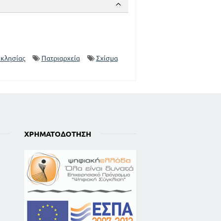
κκλησίας
Πατριαρχεία
Σχίσμα
ΧΡΗΜΑΤΟΔΌΤΗΣΗ