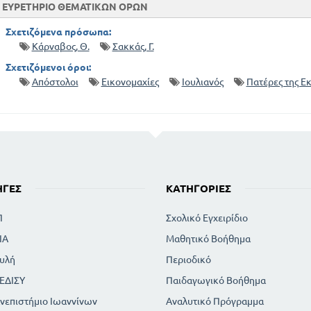
ΕΥΡΕΤΗΡΙΟ ΘΕΜΑΤΙΚΩΝ ΟΡΩΝ
Σχετιζόμενα πρόσωπα:
Κάρναβος, Θ.
Σακκάς, Γ.
Σχετιζόμενοι όροι:
Απόστολοι
Εικονομαχίες
Ιουλιανός
Πατέρες της Ε
ΗΓΈΣ
ΚΑΤΗΓΟΡΊΕΣ
Π
Σχολικό Εγχειρίδιο
ΙΑ
Μαθητικό Βοήθημα
υλή
Περιοδικό
ΕΔΙΣΥ
Παιδαγωγικό Βοήθημα
νεπιστήμιο Ιωαννίνων
Αναλυτικό Πρόγραμμα