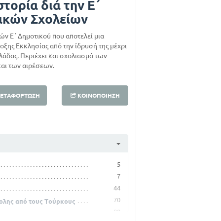
στορία διά την Ε΄
τικών Σχολείων
ν Ε΄ Δημοτικού που αποτελεί μια
ξης Εκκλησίας από την ίδρυσή της μέχρι
λλάδας. Περιέχει και σχολιασμό των
αι των αιρέσεων.
ΕΤΑΦΌΡΤΩΣΗ
ΚΟΙΝΟΠΟΊΗΣΗ
5
7
44
70
πολης από τους Τούρκους
80