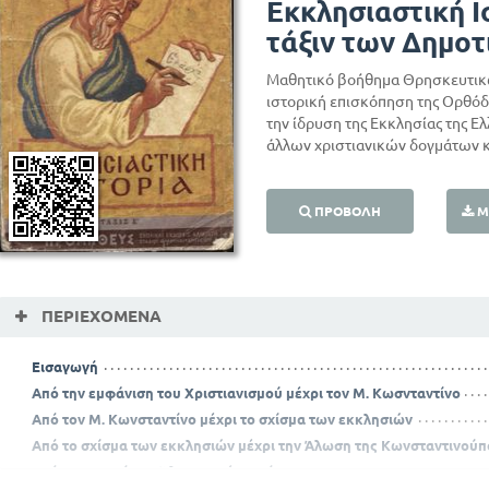
Εκκλησιαστική Ι
τάξιν των Δημο
Μαθητικό βοήθημα Θρησκευτικώ
ιστορική επισκόπηση της Ορθόδο
την ίδρυση της Εκκλησίας της Ε
άλλων χριστιανικών δογμάτων κ
ΠΡΟΒΟΛΉ
Μ
ΠΕΡΙΕΧΌΜΕΝΑ
Εισαγωγή
Από την εμφάνιση του Χριστιανισμού μέχρι τον Μ. Κωσνταντίνο
Από τον Μ. Κωνσταντίνο μέχρι το σχίσμα των εκκλησιών
Από το σχίσμα των εκκλησιών μέχρι την Άλωση της Κωνσταντινού
Από την εποχή της Άλωσης μέχρι σήμερα