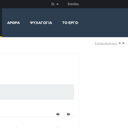
EL
Είσοδος
ΆΡΘΡΑ
ΨΥΧΑΓΩΓΊΑ
ΤΟ ΈΡΓΟ
Σελιδοδείκτης:
(+)
(-)