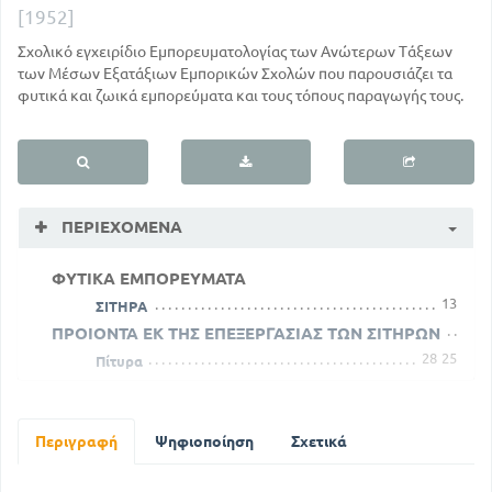
[1952]
Σχολικό εγχειρίδιο Εμπορευματολογίας των Ανώτερων Τάξεων
των Μέσων Εξατάξιων Εμπορικών Σχολών που παρουσιάζει τα
φυτικά και ζωικά εμπορεύματα και τους τόπους παραγωγής τους.
ΠΕΡΙΕΧΌΜΕΝΑ
ΦΥΤΙΚΑ ΕΜΠΟΡΕΥΜΑΤΑ
13
ΣΙΤΗΡΑ
ΠΡΟΙΟΝΤΑ ΕΚ ΤΗΣ ΕΠΕΞΕΡΓΑΣΙΑΣ ΤΩΝ ΣΙΤΗΡΩΝ
28
25
Πίτυρα
57
Ζάχαρη
81
Σπορέλαιο
108
Περιγραφή
Κεράτια και χαρούπια
Ψηφιοποίηση
Σχετικά
ΓΛΥΚΟΡΡΙΖΑ, ΚΡΟΚΟΡΡΙΖΑ, ΚΑΝΕΛΛΑ, ΟΠΙΟΝ,
ΚΑΠΝΟΣ