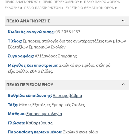
ΠΕΔΙΟ ΑΝΑΓΝΩΡΙΣΗΣ
»
ΠΕΔΙΟ ΠΕΡΙΕΧΟΜΕΝΟΥ
»
ΠΕΔΙΟ ΠΛΗΡΟΦΟΡΙΩΝ
154
133
Τυρός
ΕΚΔΟΣΗΣ
»
ΠΕΔΙΟ ΠΑΡΑΤΗΡΗΣΕΩΝ
»
ΕΥΡΕΤΗΡΙΟ ΘΕΜΑΤΙΚΩΝ ΟΡΩΝ
»
176
Σίσυρες η γουναρικά
200
Κοράλλιο
ΠΕΔΙΟ ΑΝΑΓΝΩΡΙΣΗΣ
Κωδικός αναγνώρισης:
03-20561437
Τίτλος:
Εμπορευματολογία δια τας ανωτέρας τάξεις των μέσων
Εξαταξίων Εμπορικών Σχολών
Συγγραφέας:
Αλέξανδρος Σπυράκης
Μέγεθος και υπόστρωμα:
Σχολικό εγχειρίδιο, σκληρό
εξώφυλλο, 204 σελίδες.
ΠΕΔΙΟ ΠΕΡΙΕΧΟΜΕΝΟΥ
Βαθμίδα εκπαίδευσης:
Δευτεροβάθμια
Τάξη:
Μέσες Εξατάξιες Εμπορικές Σχολές
Μάθημα:
Εμπορευματολογία
Γλώσσα:
Καθαρεύουσα
Παρουσίαση περιεχομένου:
Σχολικό εγχειρίδιο