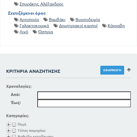
Σπυράκης, Αλέξανδρος
Σχετιζόμενοι όροι:
Αρτοποιία
Βαμβάκι
Βυρσοδεψία
Γαλακτοκομικά
Δημητριακοί καρποί
Κάνναβη
Λινό
Όσπρια
ΚΡΙΤΉΡΙΑ ΑΝΑΖΉΤΗΣΗΣ
Χρονολογίες:
Από:
Έως:
Κατηγορίες:
Πηγή
Τύπος τεκμηρίου
Βαθμίδα εκπαίδευσης