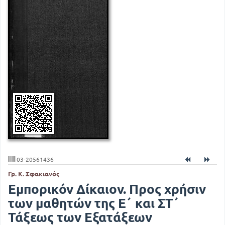
03-20561436
Γρ. Κ. Σφακιανός
Εμπορικόν Δίκαιον. Προς χρήσιν
των μαθητών της Ε΄ και ΣΤ΄
Τάξεως των Εξατάξεων