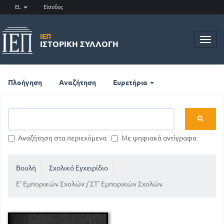
EL
Είσοδος
ΙΕΠ
Toggl
ΙΣΤΟΡΙΚΉ ΣΥΛΛΟΓΉ
navig
Πλοήγηση
Αναζήτηση
Ευρετήρια
Αναζήτηση στα περιεχόμενα
Με ψηφιακά αντίγραφα
Βουλή
Σχολικό Εγχειρίδιο
Ε' Εμπορικών Σχολών / ΣΤ' Εμπορικών Σχολών