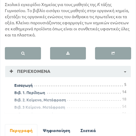
Σχολικό εγχειρίδιο Χημείας για τους μαθητές της Α' τάξης
Γυμνασίου. Το βιβλίο εισάγει τους μαθητές στην οργανική χημεία,
εξετάζει τις οργανικές ενώσεις του άνθρακα τις πρωτεΐνες και τα
οξέα. Κλείνει παρουσιάζοντας εφαρμογές των χημικών ενώσεων
σε καθημερινά προϊόντα όπως είναι οι συνθετικές υφαντικές ύλες
και τα πλαστικά.
ΠΕΡΙΕΧΌΜΕΝΑ
5
Εισαγωγή
14
Βιβ. 1. Περίληωη
18
Βιβ. 2. Κείμενο, Μετάφραση
54
Βιβ. 3 Κείμενο. Μετάφραση
91
Βιβ. 4. Κείμενο. Μετάφραση
135
Βιβ. 5. Κείμενο. Μετάφραση
172
Βιβ. 6. Κείμενο. Μετάφραση
Περιγραφή
Ψηφιοποίηση
Σχετικά
203