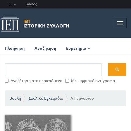
EL
Είσοδος
ΙΕΠ
Toggl
ΙΣΤΟΡΙΚΉ ΣΥΛΛΟΓΉ
navig
Πλοήγηση
Αναζήτηση
Ευρετήρια
Αναζήτηση στα περιεχόμενα
Με ψηφιακά αντίγραφα
Βουλή
Σχολικό Εγχειρίδιο
Α' Γυμνασίου