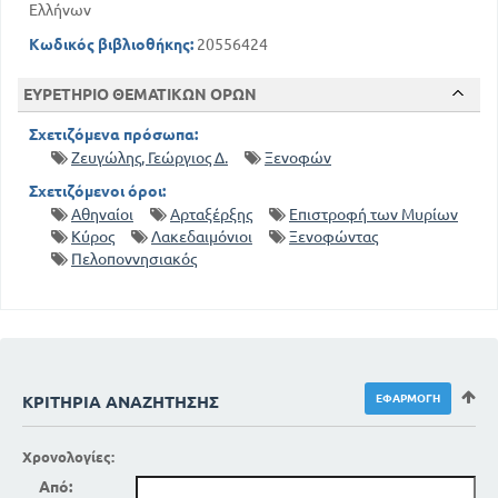
Ελλήνων
Κωδικός βιβλιοθήκης:
20556424
ΕΥΡΕΤΗΡΙΟ ΘΕΜΑΤΙΚΩΝ ΟΡΩΝ
Σχετιζόμενα πρόσωπα:
Ζευγώλης, Γεώργιος Δ.
Ξενοφών
Σχετιζόμενοι όροι:
Αθηναίοι
Αρταξέρξης
Επιστροφή των Μυρίων
Κύρος
Λακεδαιμόνιοι
Ξενοφώντας
Πελοποννησιακός
ΚΡΙΤΉΡΙΑ ΑΝΑΖΉΤΗΣΗΣ
Χρονολογίες:
Από: