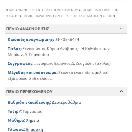
Βιβ. 7. Κείμενο. Μετάφραση
253
Κατάλογος εικόνων, χαρτών και διαγραμμάτων
ΠΕΔΙΟ ΑΝΑΓΝΩΡΙΣΗΣ
»
ΠΕΔΙΟ ΠΕΡΙΕΧΟΜΕΝΟΥ
»
ΠΕΔΙΟ ΠΛΗΡΟΦΟΡΙΩΝ
ΕΚΔΟΣΗΣ
»
ΠΕΔΙΟ ΠΑΡΑΤΗΡΗΣΕΩΝ
»
ΕΥΡΕΤΗΡΙΟ ΘΕΜΑΤΙΚΩΝ ΟΡΩΝ
»
ΠΕΔΙΟ ΑΝΑΓΝΩΡΙΣΗΣ
Κωδικός αναγνώρισης:
03-20556424
Τίτλος:
Ξενοφώντος Κύρου Ανάβασις – Η Κάθοδος των
Μυρίων, Α ́ Γυμνασίου
Συγγραφέας:
Ξενοφών, Γεώργιος Δ. Ζευγώλης (σχόλια)
Μέγεθος και υπόστρωμα:
Σχολικό εγχειρίδιο, μαλακό
εξώφυλλο, 256 σελίδες.
ΠΕΔΙΟ ΠΕΡΙΕΧΟΜΕΝΟΥ
Βαθμίδα εκπαίδευσης:
Δευτεροβάθμια
Τάξη:
Α' Γυμνασίου
Μάθημα:
Χημεία
Γλώσσα:
Δημοτική