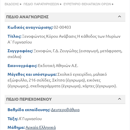
213
Κατάλογος Εικόνων , χαρτών και διαγραμμάτων
ΕΚΔΟΣΗΣ
»
ΠΕΔΙΟ ΠΑΡΑΤΗΡΗΣΕΩΝ
»
ΕΥΡΕΤΗΡΙΟ ΘΕΜΑΤΙΚΩΝ ΟΡΩΝ
»
ΠΕΔΙΟ ΑΝΑΓΝΩΡΙΣΗΣ
Κωδικός αναγνώρισης:
02-00403
Τίτλος:
Ξενοφώντος Κύρου Ανάβασις Η κάθοδος των Μυρίων
Α΄ Γυμνασίου
Συγγραφέας:
Ξενοφών, Γ.Δ. Ζευγώλης (εισαγωγή, μετάφραση,
σχόλια)
Εικονογράφος:
Εκδοτική Αθηνών Α.Ε.
Μέγεθος και υπόστρωμα:
Σχολικό εγχειρίδιο, μαλακό
εξώφυλλο, 216 σελίδες. Σκίτσα (έγχρωμα), εικόνες
(έγχρωμες), σχεδιαγράμματα (έγχρωμα), χάρτες (έγχρωμοι).
ΠΕΔΙΟ ΠΕΡΙΕΧΟΜΕΝΟΥ
Βαθμίδα εκπαίδευσης:
Δευτεροβάθμια
Τάξη:
Α' Γυμνασίου
Μάθημα:
Αρχαία Ελληνικά