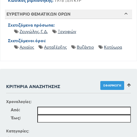
Κωδικός βιβλιοθήκης:
1978 ΞΕΝ ΚΥΡ
ΕΥΡΕΤΗΡΙΟ ΘΕΜΑΤΙΚΩΝ ΟΡΩΝ
Σχετιζόμενα πρόσωπα:
Ζευγώλης, Γ. Δ.
Ξενοφών
Σχετιζόμενοι όροι:
Αριαίος
Αρταξέρξης
Βυζάντιο
Κοτύωρα
ΚΡΙΤΉΡΙΑ ΑΝΑΖΉΤΗΣΗΣ
Χρονολογίες:
Από:
Έως:
Κατηγορίες: