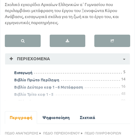
Σχολικό εγχειρίδιο Αρχαίων Ελληνικών α΄ Γυμνασίου που
περιλαμβάνει μετάφραση του έργου του Ξενοφώντα Κύρου
Ανάβασις, εισαγωγικά σχόλια για τη ζωή και το έργο του, και
ερμηνευτικές παρατηρήσεις.
ΠΕΡΙΕΧΌΜΕΝΑ
5
Εισαγωγή
14
Βιβλίο Πρώτο Περίληψη
16
Βιβλίο Δεύτερο κεφ 1 - 6 Μετάφραση
48
Βιβλίο Τρίτο κεφ 1 - 5
80
Βιβλίο Τέταρτο κεφ 1 - 8
120
Βιβλίο Πέμπτο κεφ 1 - 8
155
Βιβλίο έκτο κεφ 1 - 6
Περιγραφή
Ψηφιοποίηση
Σχετικά
184
Βιβλίο Έβδομο Περίληψη
187
Σημειώσεις
ΠΕΔΙΟ ΑΝΑΓΝΩΡΙΣΗΣ
»
ΠΕΔΙΟ ΠΕΡΙΕΧΟΜΕΝΟΥ
»
ΠΕΔΙΟ ΠΛΗΡΟΦΟΡΙΩΝ