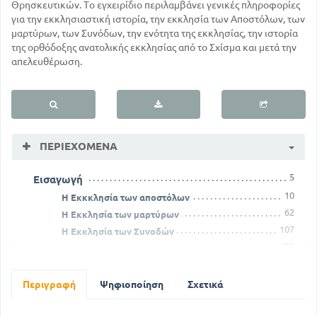
Θρησκευτικών. Το εγχειρίδιο περιλαμβάνει γενικές πληροφορίες
για την εκκλησιαστική ιστορία, την εκκλησία των Αποστόλων, των
μαρτύρων, των Συνόδων, την ενότητα της εκκλησίας, την ιστορία
της ορθόδοξης ανατολικής εκκλησίας από το Σχίσμα και μετά την
απελευθέρωση.
ΠΕΡΙΕΧΌΜΕΝΑ
5
Εισαγωγή
10
Η Εκκκλησία των αποστόλων
62
Η Εκκλησία των μαρτύρων
107
Η Εκκλησία των Συνοδών
178
Η κρίση στην ενότητα της Εκκλησίας
Η ορθόδοξη ανατολική Εκκλησίααπό το σχίσμα ως
την άλωση της Κωνσταντινούπολης
Περιγραφή
Ψηφιοποίηση
Σχετικά
200
Η ανατολική Εκκλησία μετά την απελευθέρωση
257