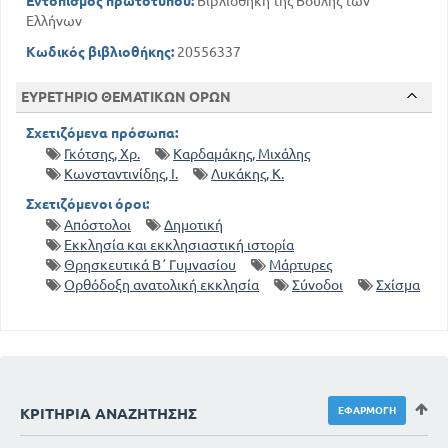
Εντοπισμός πρωτοτύπου:
Βιβλιοθήκη της Βουλής των
Ελλήνων
Κωδικός βιβλιοθήκης:
20556337
ΕΥΡΕΤΗΡΙΟ ΘΕΜΑΤΙΚΩΝ ΟΡΩΝ
Σχετιζόμενα πρόσωπα:
Γκότσης, Χρ.
Καρδαμάκης, Μιχάλης
Κωνσταντινίδης, Ι.
Λυκάκης, Κ.
Σχετιζόμενοι όροι:
Απόστολοι
Δημοτική
Εκκλησία και εκκλησιαστική ιστορία
Θρησκευτικά Β΄ Γυμνασίου
Μάρτυρες
Ορθόδοξη ανατολική εκκλησία
Σύνοδοι
Σχίσμα
ΚΡΙΤΉΡΙΑ ΑΝΑΖΉΤΗΣΗΣ