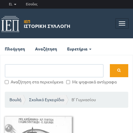
EL
Είσοδος
ΙΕΠ
Toggl
ΙΣΤΟΡΙΚΉ ΣΥΛΛΟΓΉ
navig
Πλοήγηση
Αναζήτηση
Ευρετήρια
Αναζήτηση στα περιεχόμενα
Με ψηφιακά αντίγραφα
Βουλή
Σχολικό Εγχειρίδιο
Β' Γυμνασίου