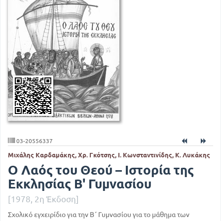
03-20556337
Μιχάλης Καρδαμάκης, Χρ. Γκότσης, Ι. Κωνσταντινίδης, Κ. Λυκάκης
Ο Λαός του Θεού – Ιστορία της
Εκκλησίας Β' Γυμνασίου
[1978, 2η Έκδοση]
Σχολικό εγχειρίδιο για την Β΄ Γυμνασίου για το μάθημα των