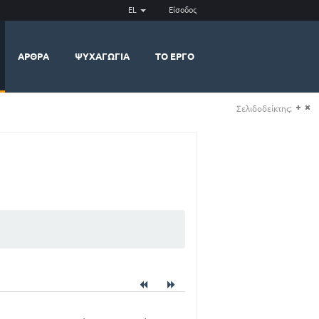
EL
Είσοδος
ΆΡΘΡΑ
ΨΥΧΑΓΩΓΊΑ
ΤΟ ΈΡΓΟ
Σελιδοδείκτης:
(+)
(-)