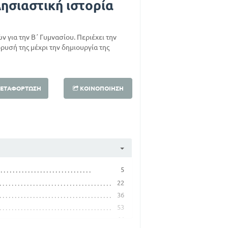
ησιαστική ιστορία
 για την Β΄ Γυμνασίου. Περιέχει την
δρυσή της μέχρι την δημιουργία της
ΕΤΑΦΌΡΤΩΣΗ
ΚΟΙΝΟΠΟΊΗΣΗ
5
22
36
53
64