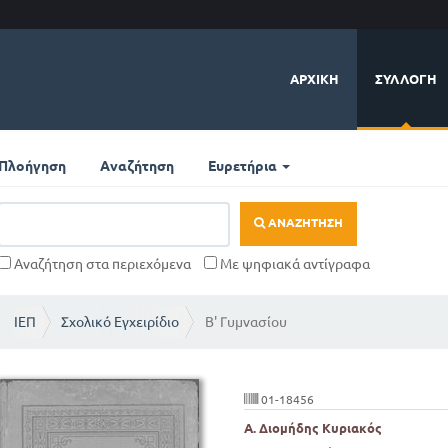
ΑΡΧΙΚΉ
ΣΥΛΛΟΓΉ
Πλοήγηση
Αναζήτηση
Ευρετήρια
ΑΝΑΖΉΤΗΣΗ
Αναζήτηση στα περιεχόμενα
Με ψηφιακά αντίγραφα
ΙΕΠ
Σχολικό Εγχειρίδιο
Β' Γυμνασίου
01-18456
Α. Διομήδης Κυριακός