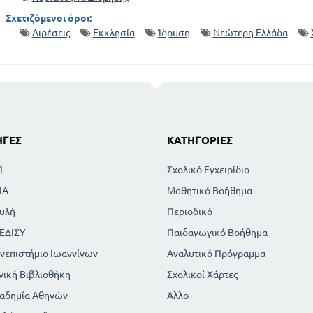
Σχετιζόμενοι όροι:
Αιρέσεις
Εκκλησία
Ίδρυση
Νεώτερη Ελλάδα
ΗΓΈΣ
ΚΑΤΗΓΟΡΊΕΣ
Π
Σχολικό Εγχειρίδιο
ΙΑ
Μαθητικό Βοήθημα
υλή
Περιοδικό
ΕΔΙΣΥ
Παιδαγωγικό Βοήθημα
νεπιστήμιο Ιωαννίνων
Αναλυτικό Πρόγραμμα
νική Βιβλιοθήκη
Σχολικοί Χάρτες
αδημία Αθηνών
Άλλο