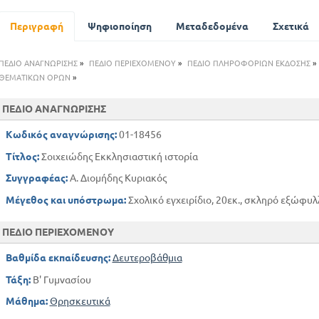
Ιστορία της δυτικής Εκκλησίας
Ανατολική Εκκλησία στην Ελλάδα
Περιγραφή
Ψηφιοποίηση
Μεταδεδομένα
Σχετικά
ΠΕΔΙΟ ΑΝΑΓΝΩΡΙΣΗΣ
»
ΠΕΔΙΟ ΠΕΡΙΕΧΟΜΕΝΟΥ
»
ΠΕΔΙΟ ΠΛΗΡΟΦΟΡΙΩΝ ΕΚΔΟΣΗΣ
»
ΘΕΜΑΤΙΚΩΝ ΟΡΩΝ
»
ΠΕΔΙΟ ΑΝΑΓΝΩΡΙΣΗΣ
Κωδικός αναγνώρισης:
01-18456
Τίτλος:
Σοιχειώδης Εκκλησιαστική ιστορία
Συγγραφέας:
Α. Διομήδης Κυριακός
Μέγεθος και υπόστρωμα:
Σχολικό εγχειρίδιο, 20εκ., σκληρό εξώφυλλ
ΠΕΔΙΟ ΠΕΡΙΕΧΟΜΕΝΟΥ
Βαθμίδα εκπαίδευσης:
Δευτεροβάθμια
Τάξη:
Β' Γυμνασίου
Μάθημα:
Θρησκευτικά