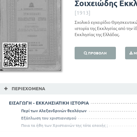
Σοιχειώδης Εκκλ
[1913]
Σχολικό εγχειρίδιο Θρησκευτικών
ιστορία της Εκκλησίας από την ί
Εκκλησίας της Ελλάδας.
ΠΡΟΒΟΛΉ
Μ
ΠΕΡΙΕΧΌΜΕΝΑ
ΕΙΣΑΓΩΓΗ - ΕΚΚΛΗΣΙΑΤΙΚΗ ΙΣΤΟΡΙΑ
Περί των Αλεξανδρινών θεολόγων
Εξάπλωση του χριστιανισμού
Ποια τα ήθη των Χριστιανών της τότε εποχής ;
Δυτική Εκκλησία