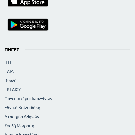
309
ΠΟΙΗΤΙΚΟΣ ΛΟΓΟΣ
311
Το Ελληνόπουλο Κ. Παλαμά
317
Λεξιλόγιο
ΕΙΚΟΝΕΣ
ΠΗΓΈΣ
ΙΕΠ
ΕΛΙΑ
Βουλή
ΕΚΕΔΙΣΥ
Πανεπιστήμιο Ιωαννίνων
Εθνική Βιβλιοθήκη
Ακαδημία Αθηνών
Σχολή Μωραϊτη
Ίδρυμα Ευγενίδου