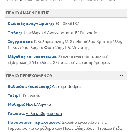
ΕΚΔΟΣΗΣ
»
ΠΕΔΙΟ ΠΑΡΑΤΗΡΗΣΕΩΝ
»
ΕΥΡΕΤΗΡΙΟ ΘΕΜΑΤΙΚΩΝ ΟΡΩΝ
»
ΕΝΤΕΧΝΟΣ
' Ευχή'' δια στίχων Ανακρεοντείων. Ι.
ΠΕΔΙΟ ΑΝΑΓΝΩΡΙΣΗΣ
Δαμασκηνού
22
Κωδικός αναγνώρισης:
03-20556187
Από τον '' Ερωτόκριτο'' Μονομαχία
Ερωτοκρίτου και Αρίστου, Βιτζέντζου
Τίτλος:
Νεοελληνικά Αναγνώσματα. Ε΄ Γυμνασίου
Κορνάρου
31
Συγγραφέας:
Γ. Καλαματιανός, Μ. Σταθοπούλου-Χριστοφέλλη,
ΔΗΜΟΤΙΚΟΣ
Ν. Κοντόπουλος, Ευ Φωτιάδης, Ηλ. Μηνιάτης
36
Ο θάνατος του Διγενή - Δημώδες
Μέγεθος και υπόστρωμα:
Σχολικό εγχειρίδιο, μαλακό
ΘΕΑΤΡΟ
εξώφυλλο, 364 σελίδες. Σκίτσα, εικόνες (ασπρόμαυρα).
43
Εκ της '' Ερωφίλης'' Γ. Χορτάτση
ΛΟΓΟΤΕΧΝΙΑ ΜΕΤΑ ΤΗΝ ΚΡΗΤΙΚΗ ΠΕΡΙΟΔΟ
ΠΕΔΙΟ ΠΕΡΙΕΧΟΜΕΝΟΥ
ΜΕΧΡΙ ΤΩΝ ΧΡΟΝΩΝ ΤΗΣ ΕΠΑΝΑΣΤΑΣΕΩΣ ΤΟΥ
1821
Βαθμίδα εκπαίδευσης:
Δευτεροβάθμια
ΠΕΖΟΣ ΛΟΓΟΣ
Τάξη:
Ε' Γυμνασίου
ΕΝΤΕΧΝΟΣ
Μάθημα:
Νέα Ελληνικά
Ελλάδος και Ελλήνων έπαινος, Φ.
Σκούρου
Γλώσσα:
Απλή καθαρεύουσα
59
Παρουσίαση περιεχομένου:
Σχολικό εγχειρίδιο της Ε΄
Διδαχή την Αγία και Μεγάλη
Παρασκευή στο Σωτήριο Πάθος , Η.
Γυμνασίου για το μάθημα των Νέων Ελληνικών. Περιέχει πεζά
Μηνιάτη