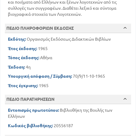
και ποιήματα από Ελλήνων και ξένων λογοτεχνών από τις
74
64
Περί αγάπης Ν. Θεοτόκη
συλλογές των συγγραφέων. Διαθέτει λεξικό και σύντομα
78
Τα δίκαια του Ανθρώπου Ρ. Φεραίου
βιογραφικά στοιχεία των Λογοτεχνών.
89
Ο Παπατρέχας Α. Κοραή
ΔΗΜΟΤΙΚΟΣ
ΠΕΔΙΟ ΠΛΗΡΟΦΟΡΙΩΝ ΕΚΔΟΣΗΣ
Παραδόσεις του Ελληνικού Λαού
Εκδότης:
Οργανισμός Εκδόσεως Διδακτικών Βιβλίων
94
Ο Πεζοπόρος του Μαραθώνος
Έτος έκδοσης:
1965
97
Το λιοντάρι του Υμηττού
ΠΟΙΗΤΙΚΟΣ ΛΟΓΟΣ
Τόπος έκδοσης:
Αθήνα
ΕΝΤΕΧΝΟΣ
Έκδοση:
4η
Εις την μετάσταση της Πανάγνου Φ. Κολομπή
Υπουργική απόφαση / Σύμβαση:
70/9/11-10-1965
107
101
Η σκιά του Ομήρου , Δ. Σολωμού
Έτος έγκρισης:
1965
111
Ύμνος στην ελευθερία Δ. Σολωμού
ΔΗΜΟΤΙΚΟΣ
ΠΕΔΙΟ ΠΑΡΑΤΗΡΗΣΕΩΝ
112
Του κάστρου της Ωριάς, δημώδες
116
Νανουρίσματα, δημώδες
Εντοπισμός πρωτοτύπου:
Βιβλιοθήκη της Βουλής των
121
Περιγελαστικό άσμα, δημώδες
Ελλήνων
123
Σουλιώτικα, δημώδες
Κωδικός βιβλιοθήκης:
20556187
ΛΟΓΟΤΕΧΝΙΑ ΤΟΥ ΕΛΕΥΘΕΡΟΥ ΕΘΝΟΥΣ