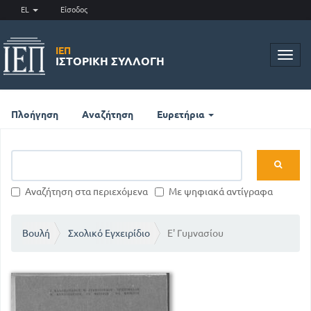
EL
Είσοδος
ΙΕΠ
Toggl
ΙΣΤΟΡΙΚΉ ΣΥΛΛΟΓΉ
navig
Πλοήγηση
Αναζήτηση
Ευρετήρια
Αναζήτηση στα περιεχόμενα
Με ψηφιακά αντίγραφα
Βουλή
Σχολικό Εγχειρίδιο
Ε' Γυμνασίου