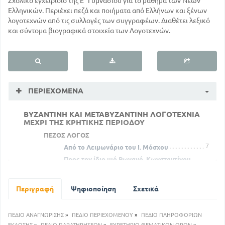
Σχολικό εγχειρίδιο της Ε΄ Γυμνασίου για το μάθημα των Νέων
Ελληνικών. Περιέχει πεζά και ποιήματα από Ελλήνων και ξένων
λογοτεχνών από τις συλλογές των συγγραφέων. Διαθέτει λεξικό
και σύντομα βιογραφικά στοιχεία των Λογοτεχνών.
ΠΕΡΙΕΧΌΜΕΝΑ
ΒΥΖΑΝΤΙΝΗ ΚΑΙ ΜΕΤΑΒΥΖΑΝΤΙΝΗ ΛΟΓΟΤΕΧΝΙΑ
ΜΕΧΡΙ ΤΗΣ ΚΡΗΤΙΚΗΣ ΠΕΡΙΟΔΟΥ
ΠΕΖΟΣ ΛΟΓΟΣ
7
Από το Λειμωνάριο του Ι. Μόσχου
Προς τον ίδιο υιό Ρωνανό, Κωνσταντίνου
Πορφυρογεννήτου
14
' Χρονικό'' Γ. Φραντζή. Ο Κ. Παλαιολόγος
Περιγραφή
Ψηφιοποίηση
Σχετικά
ομιλεί προς τους συμπολεμιστές τους
20
ΠΟΙΗΤΙΚΟΣ ΛΟΓΟΣ
ΠΕΔΙΟ ΑΝΑΓΝΩΡΙΣΗΣ
»
ΠΕΔΙΟ ΠΕΡΙΕΧΟΜΕΝΟΥ
»
ΠΕΔΙΟ ΠΛΗΡΟΦΟΡΙΩΝ