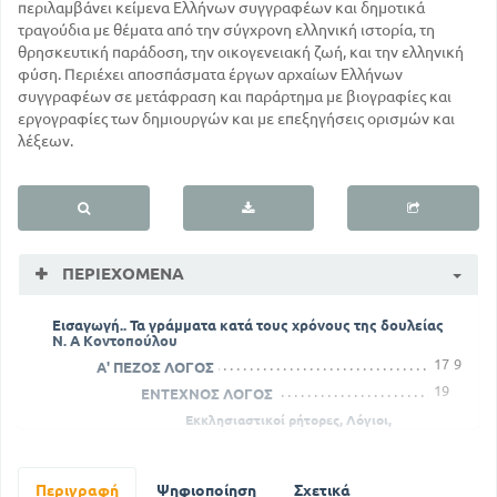
περιλαμβάνει κείμενα Ελλήνων συγγραφέων και δημοτικά
τραγούδια με θέματα από την σύγχρονη ελληνική ιστορία, τη
θρησκευτική παράδοση, την οικογενειακή ζωή, και την ελληνική
φύση. Περιέχει αποσπάσματα έργων αρχαίων Ελλήνων
συγγραφέων σε μετάφραση και παράρτημα με βιογραφίες και
εργογραφίες των δημιουργών και με επεξηγήσεις ορισμών και
λέξεων.
ΠΕΡΙΕΧΌΜΕΝΑ
Εισαγωγή.. Τα γράμματα κατά τους χρόνους της δουλείας
Ν. Α Κοντοπούλου
17
9
Α' ΠΕΖΟΣ ΛΟΓΟΣ
19
ΕΝΤΕΧΝΟΣ ΛΟΓΟΣ
Εκκλησιαστικοί ρήτορες, Λόγιοι,
Καλλιτέχνες
19
Προσευχή για την
απελευθέρωση της Ελλάδος
Περιγραφή
Ψηφιοποίηση
Σχετικά