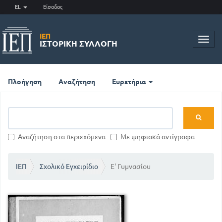
EL
Είσοδος
ΙΕΠ
Toggl
ΙΣΤΟΡΙΚΉ ΣΥΛΛΟΓΉ
navig
Πλοήγηση
Αναζήτηση
Ευρετήρια
Αναζήτηση στα περιεχόμενα
Με ψηφιακά αντίγραφα
ΙΕΠ
Σχολικό Εγχειρίδιο
Ε' Γυμνασίου