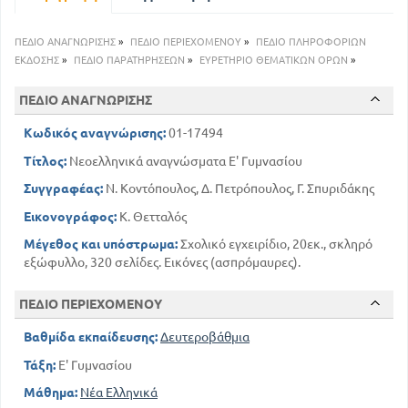
31
19
Το μέγαλο κήρυγμα
47
Προς τους Έλληνες
ΠΕΔΙΟ ΑΝΑΓΝΩΡΙΣΗΣ
»
ΠΕΔΙΟ ΠΕΡΙΕΧΟΜΕΝΟΥ
»
ΠΕΔΙΟ ΠΛΗΡΟΦΟΡΙΩΝ
53
ΕΚΔΟΣΗΣ
»
ΠΕΔΙΟ ΠΑΡΑΤΗΡΗΣΕΩΝ
»
Γνώμες
ΕΥΡΕΤΗΡΙΟ ΘΕΜΑΤΙΚΩΝ ΟΡΩΝ
»
56
Επιστολή
ΠΕΔΙΟ ΑΝΑΓΝΩΡΙΣΗΣ
62
ΔΗΜΟΤΙΚΟΣ ΛΟΓΟΣ
65
Β' ΠΟΙΗΣΗ
Κωδικός αναγνώρισης:
01-17494
65
ΕΝΤΕΧΝΑ ΠΟΙΗΜΑΤΑ
Τίτλος:
Νεοελληνικά αναγνώσματα Ε' Γυμνασίου
67
Επικά, Επικορυκικά, Λυρικά, Σατιρικά
Συγγραφέας:
Ν. Κοντόπουλος, Δ. Πετρόπουλος, Γ. Σπυριδάκης
Αποσπάσματα από τον ''
Ερωτόκριτο''
Εικονογράφος:
Κ. Θετταλός
84
67
Η ζωή
Μέγεθος και υπόστρωμα:
Σχολικό εγχειρίδιο, 20εκ., σκληρό
86
εξώφυλλο, 320 σελίδες. Εικόνες (ασπρόμαυρες).
Αλφάβητο συμβουλευτικό
88
ΔΗΜΟΤΙΚΑ ΤΡΑΓΟΥΔΙΑ
ΠΕΔΙΟ ΠΕΡΙΕΧΟΜΕΝΟΥ
88
ΙΣΤΟΡΙΚΑ
91
ΚΛΕΦΤΙΚΑ
Βαθμίδα εκπαίδευσης:
Δευτεροβάθμια
Τάξη:
Ε' Γυμνασίου
Η ΛΟΓΟΤΕΧΝΙΑ ΤΟΥ ΕΛΕΥΘΕΡΟΥ ΕΘΝΟΥΣ
Μάθημα:
Νέα Ελληνικά