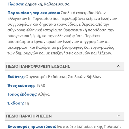
115
113
Α' ΠΕΖΟΣ ΛΟΓΟΣ
Γλώσσα:
Δημοτική
,
Καθαρεύουσα
121
ΔΙΗΓΗΜΑΤΑ
Παρουσίαση περιεχομένου:
Σχολικό εγχειρίδιο Νέων
150
ΔΙΗΓΗΣΕΙΣ - ΠΕΡΙΓΡΑΦΕΣ
Ελληνικών Ε΄ Γυμνασίου που περιλαμβάνει κείμενα Ελλήνων
188
ΜΕΛΕΤΕΣ - ΛΟΓΟΙ
συγγραφέων και δημοτικά τραγούδια με θέματα από την
202
ΤΕΧΝΟΚΡΙΤΙΚΑ
σύγχρονη ελληνική ιστορία, τη θρησκευτική παράδοση, την
211
οικογενειακή ζωή, και την ελληνική φύση. Περιέχει
ΠΟΙΗΣΗ
αποσπάσματα έργων αρχαίων Ελλήνων συγγραφέων σε
ΕΠΙΚΑ ΚΑΙ ΕΠΙΚΟΛΥΡΙΚΑ ΠΟΙΗΜΑΤΑ -
ΕΠΥΛΛΙΑ
μετάφραση και παράρτημα με βιογραφίες και εργογραφίες
241
214
των δημιουργών και με επεξηγήσεις ορισμών και λέξεων.
ΛΥΡΙΚΑ ΠΟΙΗΜΑΤΑ
251
ΣΑΤΙΡΙΚΑ ΠΟΙΗΜΑΤΑ
ΠΕΔΙΟ ΠΛΗΡΟΦΟΡΙΩΝ ΕΚΔΟΣΗΣ
253
ΕΜΜΕΤΡΑ ΔΡΑΜΑΤΑ
Εκδότης:
Οργανισμός Εκδόσεως Σχολικών Βιβλίων
ΑΡΧΑΙΑ ΔΡΑΜΑΤΑ ΜΕΤΑΦΡΑΣΜΕΝΑ
Έτος έκδοσης:
1950
257
Τόπος έκδοσης:
Αθήνα
ΛΕΞΙΛΟΓΙΟ
Έκδοση:
1η
267
Εισαγωγή.. Τα γράμματα κατά τους χρόνους της
δουλείας Ν. Α Κοντοπούλου
ΠΕΔΙΟ ΠΑΡΑΤΗΡΗΣΕΩΝ
11
Α' ΠΕΖΟΣ ΛΟΓΟΣ
Εντοπισμός πρωτοτύπου:
Ινστιτούτο Εκπαιδευτικής Πολιτικής
ΕΝΤΕΧΝΟΣ ΛΟΓΟΣ