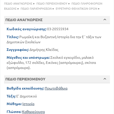
83
ΣΛΑΥΟΙ ΚΑΙ ΒΟΥΛΓΑΡΟΙ
ΠΕΔΙΟ ΑΝΑΓΝΩΡΙΣΗΣ
»
ΠΕΔΙΟ ΠΕΡΙΕΧΟΜΕΝΟΥ
»
ΠΕΔΙΟ ΠΛΗΡΟΦΟΡΙΩΝ
86
ΜΑΚΕΔΟΝΙΚΗ ΔΥΝΑΣΤΕΙΑ
ΕΚΔΟΣΗΣ
»
ΠΕΔΙΟ ΠΑΡΑΤΗΡΗΣΕΩΝ
»
ΕΥΡΕΤΗΡΙΟ ΘΕΜΑΤΙΚΩΝ ΟΡΩΝ
»
99
ΚΑΤΑΣΤΑΣΗ ΔΥΤ. ΕΥΡΩΠΗΣ
109
ΠΕΔΙΟ ΑΝΑΓΝΩΡΙΣΗΣ
Η ΦΡΑΓΚΟΚΡΑΤΙΑ ΣΤΗΝ ΕΛΛΑΔΑ
111
ΕΛΛΗΝΙΚΑ ΚΡΑΤΗ
Κωδικός αναγνώρισης:
03-20555934
115
ΑΝΑΚΤΗΣΗ ΤΗΣ ΚΩΝ / ΛΗΣ
Τίτλος:
Ρωμαϊκή και Βυζαντινή Ιστορία δια την Ε΄ τάξιν των
117
ΟΙ ΟΘΩΜΑΝΟΙ ΤΟΥΡΚΟΙ
Δημοτικών Σχολείων
142
ΓΕΝΙΚΗ ΕΠΙΣΚΟΠΗΣΗ ΒΥΖΑΝΤΙΝΗΣ ΙΣΤΟΡΙΑΣ
Συγγραφέας:
Δημήτρης Κλείδας
158
Η ΔΥΤΙΚΗ ΕΥΡΩΠΗ - ΑΝΑΓΕΝΝΗΣΗ
169
ΠΕΡΙΕΧΟΜΕΝΑ
Μέγεθος και υπόστρωμα:
Σχολικό εγχειρίδιο, μαλακό
εξώφυλλο, 172 σελίδες. Εικόνες (ασπρόμαυρες), σκίτσα
(ασπρόμαυρα).
ΠΕΔΙΟ ΠΕΡΙΕΧΟΜΕΝΟΥ
Βαθμίδα εκπαίδευσης:
Πρωτοβάθμια
Τάξη:
Ε' Δημοτικού
Μάθημα:
Ιστορία
Γλώσσα:
Καθαρεύουσα