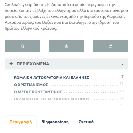
Σχολικό εγχειρίδιο της Ε' Δημοτικό το οποίο περιγράφει την
πορεία και την εξέλιξη του ελληνισμού αλλά και του χριστιανισμού
μέσα από τους αιώνες ξεκινώντας από την περίοδο της Ρωμαϊκής
Αυτοκρατορίας, του Βυζαντίου και καταλήγει στην ίδρυση του
πρώτου ελληνικού κράτους,
ΠΕΡΙΕΧΌΜΕΝΑ
7
ΡΩΜΑΙΚΗ ΑΥΤΟΚΡΑΤΟΡΙΑ ΚΑΙ ΕΛΛΗΝΕΣ
22
Ο ΧΡΙΣΤΙΑΝΙΣΜΟΣ
28
Ο ΜΕΓΑΣ ΚΩΝΣΤΑΝΤΙΝΟΣ
39
ΟΙ ΔΙΑΔΟΧΟΙ ΤΟΥ ΜΕΓΑ ΚΩΝΣΤΑΝΤΙΝΟΥ
49
Ο ΙΟΥΣΤΙΝΙΑΝΟΣ
64
Ο ΗΡΑΚΛΕΙΟΣ
72
Ο ΩΑΜΕΘΑΝΙΣΜΟΣ
Περιγραφή
Ψηφιοποίηση
Σχετικά
79
Η ΔΥΝΑΣΤΕΙΑ ΤΩΝ ΙΣΑΥΡΩΝ