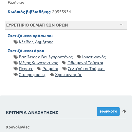
Ελλήνων
Κωδικός βιβλιοθήκης:
20555934
ΕΥΡΕΤΗΡΙΟ ΘΕΜΑΤΙΚΩΝ ΟΡΩΝ
Σχετιζόμενα πρόσωπα:
Κλείδας, Δημήτρης
Σχετιζόμενοι όροι:
Βασίλειος ο Βουλγαροκτόνος
Ιουστινιανός
Μέγας Κωνσταντίνος
Οθωμανοί Τούρκοι
Πέρσες
Ρωμαίοι
Σελτζούκοι Τούρκοι
Σταυροφορίες
Χριστιανισμός
ΚΡΙΤΉΡΙΑ ΑΝΑΖΉΤΗΣΗΣ
Χρονολογίες: