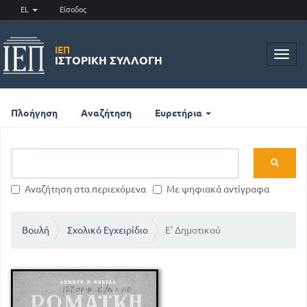
EL
Είσοδος
ΙΕΠ
Toggl
ΙΣΤΟΡΙΚΉ ΣΥΛΛΟΓΉ
navig
Πλοήγηση
Αναζήτηση
Ευρετήρια
Αναζήτηση στα περιεχόμενα
Με ψηφιακά αντίγραφα
Βουλή
Σχολικό Εγχειρίδιο
Ε' Δημοτικού