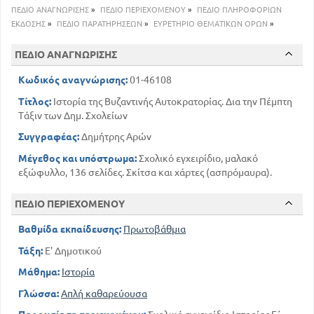
111
Ο ΤΑΜΕΡΛΑΝΟΣ
ΠΕΔΙΟ ΑΝΑΓΝΩΡΙΣΗΣ
»
ΠΕΔΙΟ ΠΕΡΙΕΧΟΜΕΝΟΥ
»
ΠΕΔΙΟ ΠΛΗΡΟΦΟΡΙΩΝ
129
ΕΦΕΥΡΕΣΕΙΣ ΚΑΙ ΑΝΑΚΑΛΥΨΕΙΣ
ΕΚΔΟΣΗΣ
»
ΠΕΔΙΟ ΠΑΡΑΤΗΡΗΣΕΩΝ
»
ΕΥΡΕΤΗΡΙΟ ΘΕΜΑΤΙΚΩΝ ΟΡΩΝ
»
ΠΕΔΙΟ ΑΝΑΓΝΩΡΙΣΗΣ
Κωδικός αναγνώρισης:
01-46108
Τίτλος:
Ιστορία της Βυζαντινής Αυτοκρατορίας. Δια την Πέμπτη
Τάξιν των Δημ. Σχολείων
Συγγραφέας:
Δημήτρης Αρών
Μέγεθος και υπόστρωμα:
Σχολικό εγχειρίδιο, μαλακό
εξώφυλλο, 136 σελίδες. Σκίτσα και χάρτες (ασπρόμαυρα).
ΠΕΔΙΟ ΠΕΡΙΕΧΟΜΕΝΟΥ
Βαθμίδα εκπαίδευσης:
Πρωτοβάθμια
Τάξη:
Ε' Δημοτικού
Μάθημα:
Ιστορία
Γλώσσα:
Απλή καθαρεύουσα