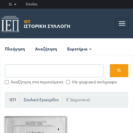
EL
Είσοδος
ΙΕΠ
Toggl
ΙΣΤΟΡΙΚΉ ΣΥΛΛΟΓΉ
navig
Πλοήγηση
Αναζήτηση
Ευρετήρια
Αναζήτηση στα περιεχόμενα
Με ψηφιακά αντίγραφα
ΙΕΠ
Σχολικό Εγχειρίδιο
Ε' Δημοτικού