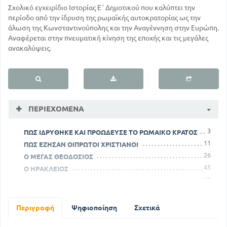
Σχολικό εγχειρίδιο Ιστορίας Ε΄ Δημοτικού που καλύπτει την
περίοδο από την ίδρυση της ρωμαϊκής αυτοκρατορίας ως την
άλωση της Κωνσταντινούπολης και την Αναγέννηση στην Ευρώπη.
Αναφέρεται στην πνευματική κίνηση της εποχής και τις μεγάλες
ανακαλύψεις.
ΠΕΡΙΕΧΌΜΕΝΑ
3
ΠΩΣ ΙΔΡΥΘΗΚΕ ΚΑΙ ΠΡΟΩΔΕΥΣΕ ΤΟ ΡΩΜΑΙΚΟ ΚΡΑΤΟΣ
11
ΠΩΣ ΕΖΗΣΑΝ ΟΙΠΡΩΤΟΙ ΧΡΙΣΤΙΑΝΟΙ
26
Ο ΜΕΓΑΣ ΘΕΟΔΟΣΙΟΣ
45
Ο ΗΡΑΚΛΕΙΟΣ
60
ΠΩΣ ΟΙ ΑΡΑΒΕΣ ΕΚΠΟΛΙΤΙΖΟΝΤΑΙ
71
ΠΩΣ ΓΙΝΕΤΑΙ Η ΑΝΑΣΤΥΛΩΣΗ ΤΩΝ ΑΓΙΩΝ ΕΙΚΟΝΩΝ
86
ΟΙ ΣΤΑΥΡΟΦΟΡΙΕΣ
Περιγραφή
Ψηφιοποίηση
Σχετικά
101
ΤΟ ΔΕΣΠΟΤΑΤΟ ΤΗΣ ΗΠΕΙΡΟΥ