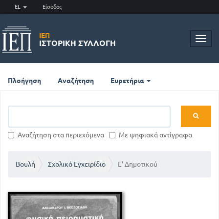
EL
Είσοδος
ΙΕΠ
Toggl
ΙΣΤΟΡΙΚΉ ΣΥΛΛΟΓΉ
navig
Πλοήγηση
Αναζήτηση
Ευρετήρια
Αναζήτηση στα περιεχόμενα
Με ψηφιακά αντίγραφα
Βουλή
Σχολικό Εγχειρίδιο
Ε' Δημοτικού