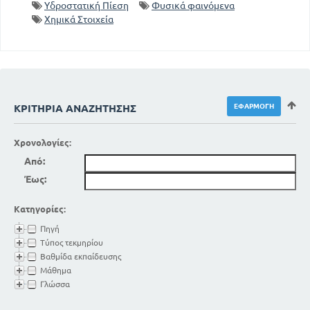
Υδροστατική Πίεση
Φυσικά φαινόμενα
ΥΔΡΟΣΤΑΤΙΚΗ
Χημικά Στοιχεία
79
1. Συγκοινωνούντα δοχεία
81
2. Πιέσεις ασκούμενοι από τα υγρά
83
Υδραυλικός στρόβιλος
84
3. Η αρχή του Πασκάλ
84
Υδραυλικό πιεστήριο
ΚΡΙΤΉΡΙΑ ΑΝΑΖΉΤΗΣΗΣ
85
Υδραυλικά φρένα
86
4. Άνωση των υγρών
Χρονολογίες:
86
5. Η αρχή του Αρχομήδη
Από:
88
6. Πυκνότητα και ειδικό βάρος
Έως:
91
Σχετική πυκνότητα
92
Πυκνόμετρα - Αραιόμετρα
Κατηγορίες:
94
7. Τριχοειδή φαινόμενα
95
Πηγή
8. Διαπίδωση
Τύπος τεκμηρίου
ΚΕΦΑΛΑΙΟ ΤΕΤΑΡΤΟ
Βαθμίδα εκπαίδευσης
ΑΕΡΟΣΤΑΤΙΚΗ
Μάθημα
96
1. Ατμόσφαιρα
Γλώσσα
98
2. Πείραμα του Τορικέλλι