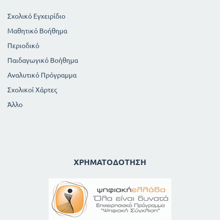
148
12. Ασβέστιο
Σχολικό Εγχειρίδιο
148
Ανθρακικό ασβέστιο
Μαθητικό Βοήθημα
149
Θειικό ασβέστιο
149
Οξείδιο του ασβεστίου
Περιοδικό
150
Κονιάματα
Παιδαγωγικό Βοήθημα
152
13. Φώσφορος - Πυρεία
Αναλυτικό Πρόγραμμα
Σχολικοί Χάρτες
Άλλο
ΧΡΗΜΑΤΟΔΌΤΗΣΗ