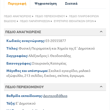
10
6. Ιδιότητες των σωμάτων
Περιγραφή
Ψηφιοποίηση
Σχετικά
12
7. Παρατηρήσεις - Πείραμα
ΜΕΡΟΣ ΠΡΩΤΟ
ΠΕΔΙΟ ΑΝΑΓΝΩΡΙΣΗΣ
»
ΠΕΔΙΟ ΠΕΡΙΕΧΟΜΕΝΟΥ
»
ΠΕΔΙΟ ΠΛΗΡΟΦΟΡΙΩΝ
ΦΥΣΙΚΗ ΠΕΙΡΑΜΑΤΙΚΗ
ΕΚΔΟΣΗΣ
»
ΠΕΔΙΟ ΠΑΡΑΤΗΡΗΣΕΩΝ
»
ΕΥΡΕΤΗΡΙΟ ΘΕΜΑΤΙΚΩΝ ΟΡΩΝ
»
ΚΕΦΑΛΑΙΟ ΠΡΩΤΟ
ΠΕΔΙΟ ΑΝΑΓΝΩΡΙΣΗΣ
ΘΕΡΜΟΤΗΤΑ
15
1. Η έννοια της θερμότητας
Κωδικός αναγνώρισης:
03-20555877
16
2. Πηγές θερμότητας
Τίτλος:
Φυσική Πειραματική και Χημεία της Ε΄ Δημοτικού
17
3. Θερμοκρασία
Συγγραφέας:
Αλέξανδρος Ι. Θεοδοσιάδης
18
4. Θερμόμετρα
19
Εικονογράφος:
Σταυριανός Κατσιρέας
Κατασκευή και βαθμολογία
22
Ιατρικο θερμόμετρο
Μέγεθος και υπόστρωμα:
Σχολικό εγχειρίδιο, μαλακό
Θερμόμετρο για υψηλές και χαμηλές
εξώφυλλο, 213 σελίδες. Εικόνες, σκίτσα, έγχρωμα.
θερμοκρασίες
23
ΠΕΔΙΟ ΠΕΡΙΕΧΟΜΕΝΟΥ
24
5. Διαστολήκαι συστολή των σωμάτων
24
Διαστολή των στερεών
Βαθμίδα εκπαίδευσης:
Δευτεροβάθμια
26
Διαστολή των υγρών
Τάξη:
Ε' Δημοτικού
27
Διαστολή των αερίων