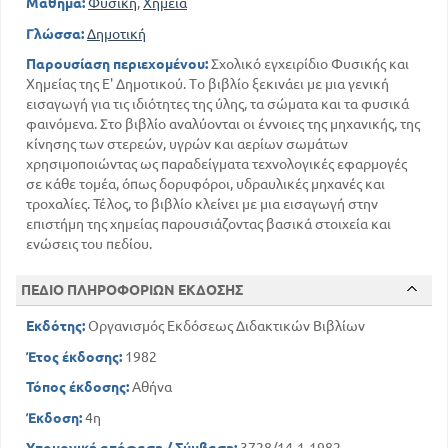
Μάθημα:
Φυσική
,
Χημεία
Ανώμαλος διαστολήκαι συστολή
ύδατος
Γλώσσα:
Δημοτική
27
Παρουσίαση περιεχομένου:
Σχολικό εγχειρίδιο Φυσικής και
6. Μεταβολές της κατάστασης των σωμάτων
Χημείας της Ε' Δημοτικού. Το βιβλίο ξεκινάει με μια γενική
29
29
Τήξη και πήξη
εισαγωγή για τις ιδιότητες της ύλης, τα σώματα και τα φυσικά
33
Διάλυση
φαινόμενα. Στο βιβλίο αναλύονται οι έννοιες της μηχανικής, της
36
Εξαέρωση - εξάτμιση - βρασμός
κίνησης των στερεών, υγρών και αερίων σωμάτων
42
Υγροποίηση των ατμών
χρησιμοποιώντας ως παραδείγματα τεχνολογικές εφαρμογές
44
σε κάθε τομέα, όπως δορυφόροι, υδραυλικές μηχανές και
Απόσταξη
τροχαλίες. Τέλος, το βιβλίο κλείνει με μια εισαγωγή στην
45
7. Υδατώδη μετέωρα
επιστήμη της χημείας παρουσιάζοντας βασικά στοιχεία και
46
Ομίχλη - Δρόσος - Πάχνη
ενώσεις του πεδίου.
47
Νέφη / βροχή / χιόνι / χαλάζι
48
8. Ελαστικήδύναμη των ατμών
ΠΕΔΙΟ ΠΛΗΡΟΦΟΡΙΩΝ ΕΚΔΟΣΗΣ
49
Ατμοστρόβιλος
Εκδότης:
Οργανισμός Εκδόσεως Διδακτικών Βιβλίων
49
Ατμομηχανή
50
9. Μετάδοση της θερμότητας
Έτος έκδοσης:
1982
51
Δια αγωγής
Τόπος έκδοσης:
Αθήνα
51
Δια ακτινοβολίας
Έκδοση:
4η
52
Δια ρευμάτων