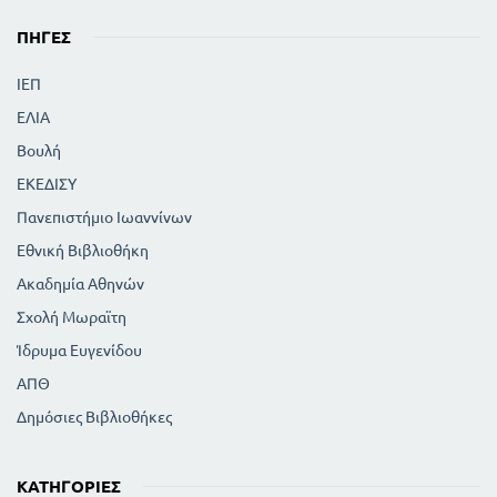
ΚΕΦΑΛΑΙΟ ΠΡΩΤΟ
114
ΠΗΓΈΣ
1. Η Χημεία ως Επιστήμη
115
2. Στοιχεία
ΙΕΠ
115
3. Συμβολισμός των χημικών στοιχείων
116
ΕΛΙΑ
4. Μίγματα και χημικές ενώσεις
117
5. Ατομική θεωρία
Βουλή
ΚΕΦΑΛΑΙΟ ΔΕΥΤΕΡΟ
ΕΚΕΔΙΣΥ
ΣΤΟΙΧΕΙΑ ΚΑΙ ΕΝΩΣΕΙΣ ΑΥΤΩΝ
Πανεπιστήμιο Ιωαννίνων
120
1. Ατμοσφαιρικός αέρας
122
Εθνική Βιβλιοθήκη
2. Οξυγόνο
126
3. Υδρογόνο
Ακαδημία Αθηνών
129
4. Άζωτο
Σχολή Μωραϊτη
131
5. Ύδωρ
Ίδρυμα Ευγενίδου
135
6. Χλωριούχο νάτριο
137
ΑΠΘ
7. Ανθρακικό κάλιο
138
8. Μονοξείδιο του άνθρακα
Δημόσιες Βιβλιοθήκες
139
9. Διοξείδιο του άνθρακα
142
10. Θείον
ΚΑΤΗΓΟΡΊΕΣ
145
11. Πυρίτιο - Ύαλος