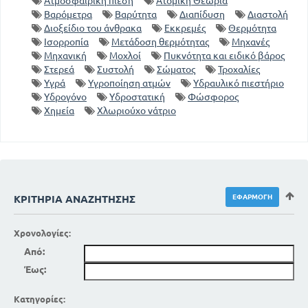
Ατμοσφαιρική πίεση
Ατομική Θεωρία
Βαρόμετρα
Βαρύτητα
Διαπίδυση
Διαστολή
Διοξείδιο του άνθρακα
Εκκρεμές
Θερμότητα
Ισορροπία
Μετάδοση θερμότητας
Μηχανές
Μηχανική
Μοχλοί
Πυκνότητα και ειδικό βάρος
Στερεά
Συστολή
Σώματος
Τροχαλίες
Υγρά
Υγροποίηση ατμών
Υδραυλικό πιεστήριο
Υδρογόνο
Υδροστατική
Φώσφορος
Χημεία
Χλωριούχο νάτριο
ΚΡΙΤΉΡΙΑ ΑΝΑΖΉΤΗΣΗΣ
Χρονολογίες:
Από:
Έως:
Κατηγορίες: