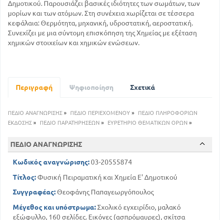
Δημοτικού. Παρουσιάζει βασικές ιδιότητες των σωμάτων, των
μορίων και των ατόμων. Στη συνέχεια χωρίζεται σε τέσσερα
κεφάλαια: Θερμότητα, μηχανική, υδροστατική, αεροστατική.
Συνεχίζει με μια σύντομη επισκόπηση της Χημείας με εξέταση
χημικών στοιχείων και χημικών ενώσεων.
Περιγραφή
Ψηφιοποίηση
Σχετικά
ΠΕΔΙΟ ΑΝΑΓΝΩΡΙΣΗΣ
»
ΠΕΔΙΟ ΠΕΡΙΕΧΟΜΕΝΟΥ
»
ΠΕΔΙΟ ΠΛΗΡΟΦΟΡΙΩΝ
ΕΚΔΟΣΗΣ
»
ΠΕΔΙΟ ΠΑΡΑΤΗΡΗΣΕΩΝ
»
ΕΥΡΕΤΗΡΙΟ ΘΕΜΑΤΙΚΩΝ ΟΡΩΝ
»
ΠΕΔΙΟ ΑΝΑΓΝΩΡΙΣΗΣ
Κωδικός αναγνώρισης:
03-20555874
Τίτλος:
Φυσική Πειραματική και Χημεία Ε' Δημοτικού
Συγγραφέας:
Θεοφάνης Παπαγεωργόπουλος
Μέγεθος και υπόστρωμα:
Σχολικό εγχειρίδιο, μαλακό
εξώφυλλο, 160 σελίδες. Εικόνες (ασπρόμαυρες), σκίτσα