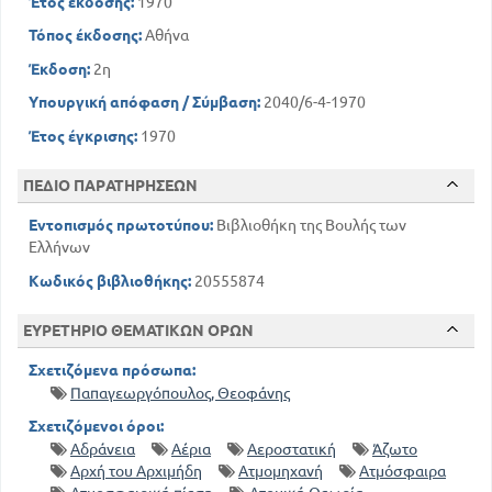
Έτος έκδοσης:
1970
Τόπος έκδοσης:
Αθήνα
Έκδοση:
2η
Υπουργική απόφαση / Σύμβαση:
2040/6-4-1970
Έτος έγκρισης:
1970
ΠΕΔΙΟ ΠΑΡΑΤΗΡΗΣΕΩΝ
Εντοπισμός πρωτοτύπου:
Βιβλιοθήκη της Βουλής των
Ελλήνων
Κωδικός βιβλιοθήκης:
20555874
ΕΥΡΕΤΗΡΙΟ ΘΕΜΑΤΙΚΩΝ ΟΡΩΝ
Σχετιζόμενα πρόσωπα:
Παπαγεωργόπουλος, Θεοφάνης
Σχετιζόμενοι όροι:
Αδράνεια
Αέρια
Αεροστατική
Άζωτο
Αρχή του Αρχιμήδη
Ατμομηχανή
Ατμόσφαιρα