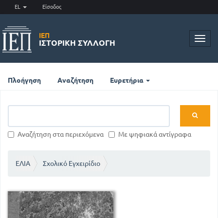
EL
Είσοδος
ΙΕΠ
Toggl
ΙΣΤΟΡΙΚΉ ΣΥΛΛΟΓΉ
navig
Πλοήγηση
Αναζήτηση
Ευρετήρια
Αναζήτηση στα περιεχόμενα
Με ψηφιακά αντίγραφα
ΕΛΙΑ
Σχολικό Εγχειρίδιο