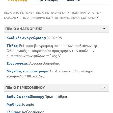
140
1ος Σουλτάνος Σουλειμάν ο Ά
ΠΕΔΙΟ ΑΝΑΓΝΩΡΙΣΗΣ
»
ΠΕΔΙΟ ΠΕΡΙΕΧΟΜΕΝΟΥ
»
ΠΕΔΙΟ ΠΛΗΡΟΦΟΡΙΩΝ
ΕΚΔΟΣΗΣ
»
ΠΕΔΙΟ ΠΑΡΑΤΗΡΗΣΕΩΝ
»
ΕΥΡΕΤΗΡΙΟ ΘΕΜΑΤΙΚΩΝ ΟΡΩΝ
»
ΠΕΔΙΟ ΑΝΑΓΝΩΡΙΣΗΣ
Κωδικός αναγνώρισης:
02-02498
Τίτλος:
Επίτομος βιογραφική ιστορία των σουλτάνων της
Οθωμανικής αυτοκρατορίας προς χρήσιν των σχολείων
αμφοτέρων των φύλων, τεύχος Α΄
Συγγραφέας:
Αβραάμ Βαπορίδης
Μέγεθος και υπόστρωμα:
Σχολικό εγχειρίδιο, σκληρό
εξώφυλλο, 188 σελίδες.
ΠΕΔΙΟ ΠΕΡΙΕΧΟΜΕΝΟΥ
Βαθμίδα εκπαίδευσης:
Πρωτοβάθμια
Μάθημα:
Ιστορία
Γλώσσα:
Καθαρεύουσα