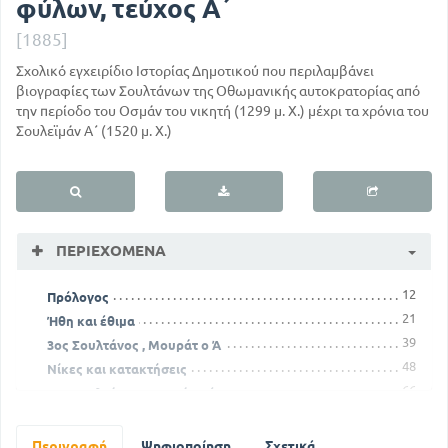
φύλων, τεύχος Α΄
[1885]
Σχολικό εγχειρίδιο Ιστορίας Δημοτικού που περιλαμβάνει
βιογραφίες των Σουλτάνων της Οθωμανικής αυτοκρατορίας από
την περίοδο του Οσμάν του νικητή (1299 μ. Χ.) μέχρι τα χρόνια του
Σουλεϊμάν Α΄ (1520 μ. Χ.)
ΠΕΡΙΕΧΌΜΕΝΑ
12
Πρόλογος
21
Ήθη και έθιμα
39
3ος Σουλτάνος , Μουράτ ο Ά
48
Νίκες και κατακτήσεις
66
6ος Σουλτάνος, Μουράτ ο ΄ Β
78
Σουλτάνος ο Μωάμεθ ο ΄ Β
106
8ος Σουλτάνος, Βαγιαζίτ ο ΄ Β
Περιγραφή
Ψηφιοποίηση
Σχετικά