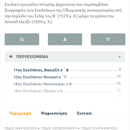
Σχολικό εγχειρίδιο Ιστορίας Δημοτικού που περιλαμβάνει
βιογραφίες των Σουλτάνων της Οθωμανικής αυτοκρατορίας από
την περίοδο του Σελίμ του Β΄ (1574 μ. Χ.) μέχρι τα χρόνια του
Απτούλ Μετζίτ (1839 μ. Χ.)
ΠΕΡΙΕΧΌΜΕΝΑ
3
11ος Σουλτάνος, Βαγιαζίτ ο ΄ Β
15
12ος Σουλτάνος Μουρατ ο ΄ Γ
46
15ος Σουλτάνος Μουσταφάς ο Ά
65
18ος Σουλτάνος Ιβραήμ ο Ά
87
20ος Σουλτάνος Σουλειμάν ο ' Β
130
25ος Σουλτάνος Σουλειμάν ο ΄ Γ
168
29ος Σουλτάνος Μουσταφάς ο ΄ Δ
Περιγραφή
Ψηφιοποίηση
Σχετικά
190
Επίλογος
ΠΕΔΙΟ ΑΝΑΓΝΩΡΙΣΗΣ
»
ΠΕΔΙΟ ΠΕΡΙΕΧΟΜΕΝΟΥ
»
ΠΕΔΙΟ ΠΛΗΡΟΦΟΡΙΩΝ