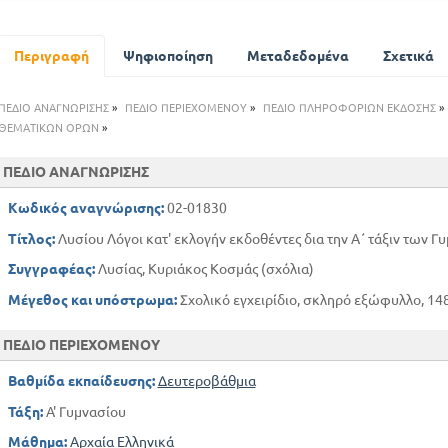
ΕΙΣΑΓΩΓΗ
ΣΗΜΕΙΩΣΕΙΣ
ΕΙΣΑΓΩΓΗ
Περιγραφή
Ψηφιοποίηση
Μεταδεδομένα
Σχετικά
ΣΗΜΕΙΩΣΕΙΣ
ΥΠΕΡ ΤΟΥ ΑΔΥΝΑΤΟΥ
ΠΕΔΙΟ ΑΝΑΓΝΩΡΙΣΗΣ
»
ΠΕΔΙΟ ΠΕΡΙΕΧΟΜΕΝΟΥ
»
ΠΕΔΙΟ ΠΛΗΡΟΦΟΡΙΩΝ ΕΚΔΟΣΗΣ
»
ΘΕΜΑΤΙΚΩΝ ΟΡΩΝ
»
ΕΙΣΑΓΩΓΗ
ΣΗΜΕΙΩΣΕΙΣ
ΠΕΔΙΟ ΑΝΑΓΝΩΡΙΣΗΣ
Κωδικός αναγνώρισης:
02-01830
Τίτλος:
Λυσίου Λόγοι κατ' εκλογήν εκδοθέντες δια την Α΄ τάξιν των Γ
Συγγραφέας:
Λυσίας, Κυριάκος Κοσμάς (σχόλια)
Μέγεθος και υπόστρωμα:
Σχολικό εγχειρίδιο, σκληρό εξώφυλλο, 148
ΠΕΔΙΟ ΠΕΡΙΕΧΟΜΕΝΟΥ
Βαθμίδα εκπαίδευσης:
Δευτεροβάθμια
Τάξη:
Α' Γυμνασίου
Μάθημα:
Αρχαία Ελληνικά