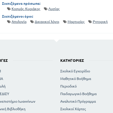
Σχετιζόμενα πρόσωπα:
Κοσμάς, Κυριάκος
Λυσίας
Σχετιζόμενοι όροι:
Απολογία
Δικανικοί λόγοι
Μαρτυρίες
Ρητορική
ΗΓΈΣ
ΚΑΤΗΓΟΡΊΕΣ
Π
Σχολικό Εγχειρίδιο
ΙΑ
Μαθητικό Βοήθημα
υλή
Περιοδικό
ΕΔΙΣΥ
Παιδαγωγικό Βοήθημα
νεπιστήμιο Ιωαννίνων
Αναλυτικό Πρόγραμμα
νική Βιβλιοθήκη
Σχολικοί Χάρτες