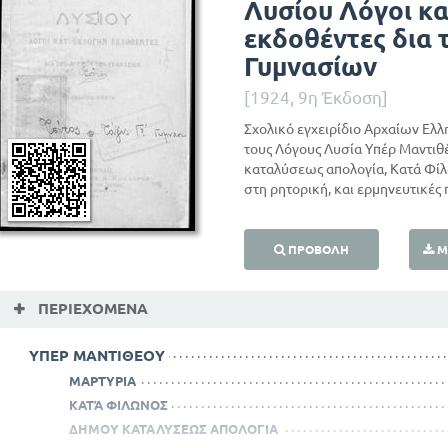
Λυσίου Λόγοι κα
εκδοθέντες δια 
Γυμνασίων
[1924, 9η Έκδοση]
Σχολικό εγχειρίδιο Αρχαίων Ελλ
τους Λόγους Λυσία Υπέρ Μαντιθ
καταλύσεως απολογία, Κατά Φί
στη ρητορική, και ερμηνευτικές
ΠΡΟΒΟΛΉ
Μ
ΠΕΡΙΕΧΌΜΕΝΑ
ΥΠΕΡ ΜΑΝΤΙΘΕΟΥ
ΜΑΡΤΥΡΙΑ
ΚΑΤΆ ΦΙΛΩΝΟΣ
ΔΗΜΟΥ ΚΑΤΑΛΥΣΕΩΣ ΑΠΟΛΟΓΙΑ