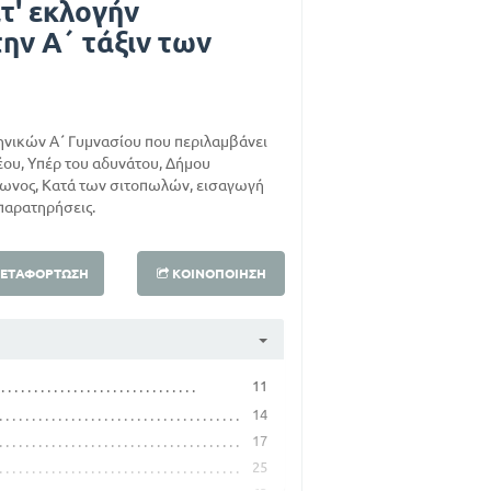
τ' εκλογήν
την Α΄ τάξιν των
ηνικών Α΄ Γυμνασίου που περιλαμβάνει
έου, Υπέρ του αδυνάτου, Δήμου
λωνος, Κατά των σιτοπωλών, εισαγωγή
 παρατηρήσεις.
ΕΤΑΦΌΡΤΩΣΗ
ΚΟΙΝΟΠΟΊΗΣΗ
11
14
17
25