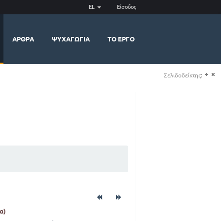
EL
Είσοδος
ΆΡΘΡΑ
ΨΥΧΑΓΩΓΊΑ
ΤΟ ΈΡΓΟ
Σελιδοδείκτης:
(+)
(-)
α)