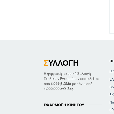
Σ
ΥΛΛΟΓΉ
Π
ΙΕ
Η ψηφιακή Ιστορική Συλλογή
Σχολικών Εγχειριδίων αποτελείται
ΕΛ
από
6.029 βιβλία
με πάνω από
Βο
1.000.000 σελίδες
.
ΕΚ
Πα
ΕΦΑΡΜΟΓΉ ΚΙΝΗΤΟΎ
Εθ