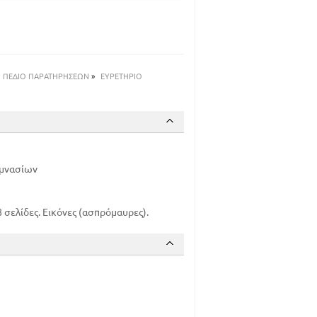
63
64
95
96
116
ΠΕΔΙΟ ΠΑΡΑΤΗΡΗΣΕΩΝ
»
ΕΥΡΕΤΗΡΙΟ
117
119
υμνασίων
 σελίδες. Εικόνες (ασπρόμαυρες).