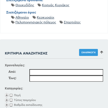
Σχετιζόμενα πρόσωπα:
Θουκυδίδης
Κοσμάς, Κυριάκος
Σχετιζόμενοι όροι:
Αθηναίοι
Κερκυραίοι
Πελοποννησιακός πόλεμος
Σπαρτιάτες
ΚΡΙΤΉΡΙΑ ΑΝΑΖΉΤΗΣΗΣ
Χρονολογίες:
Από:
Έως:
Κατηγορίες:
Πηγή
Τύπος τεκμηρίου
Βαθμίδα εκπαίδευσης