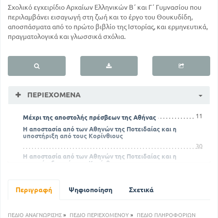
Σχολικό εγχειρίδιο Αρχαίων Ελληνικών Β΄ και Γ΄ Γυμνασίου που
περιλαμβάνει εισαγωγή στη ζωή και το έργο του Θουκυδίδη,
αποσπάσματα από το πρώτο βιβλίο της Ιστορίας, και ερμηνευτικά,
πραγματολογικά και γλωσσικά σχόλια.
ΠΕΡΙΕΧΌΜΕΝΑ
11
Μέχρι της αποστολής πρέσβεων της Αθήνας
Η αποστασία από των Αθηνών της Ποτειδαίας και η
υποστήριξη από τους Κορίνθιους
30
Η αποστασία από των Αθηνών της Ποτειδαίας και η
υποστήριξη από τους Κορίνθιους
107
Απόφαση των Αθηναίων πρέσβεων και δημηγορία αυτών
Περιγραφή
Ψηφιοποίηση
Σχετικά
στην εκκλησία της Σπάρτης
127
Νέες αξιώσεις των Λακεδαιμονίων και απόφαση περί
ΠΕΔΙΟ ΑΝΑΓΝΩΡΙΣΗΣ
»
ΠΕΔΙΟ ΠΕΡΙΕΧΟΜΕΝΟΥ
»
ΠΕΔΙΟ ΠΛΗΡΟΦΟΡΙΩΝ
αυτών στην Αθήνα