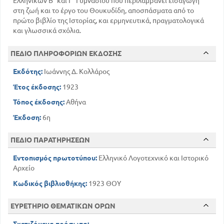
Ελληνικών Β΄ και Γ΄ Γυμνασίου που περιλαμβάνει εισαγωγή
στη ζωή και το έργο του Θουκυδίδη, αποσπάσματα από το
πρώτο βιβλίο της Ιστορίας, και ερμηνευτικά, πραγματολογικά
και γλωσσικά σχόλια.
ΠΕΔΙΟ ΠΛΗΡΟΦΟΡΙΩΝ ΕΚΔΟΣΗΣ
Εκδότης:
Ιωάννης Δ. Κολλάρος
Έτος έκδοσης:
1923
Τόπος έκδοσης:
Αθήνα
Έκδοση:
6η
ΠΕΔΙΟ ΠΑΡΑΤΗΡΗΣΕΩΝ
Εντοπισμός πρωτοτύπου:
Ελληνικό Λογοτεχνικό και Ιστορικό
Αρχείο
Κωδικός βιβλιοθήκης:
1923 ΘΟΥ
ΕΥΡΕΤΗΡΙΟ ΘΕΜΑΤΙΚΩΝ ΟΡΩΝ