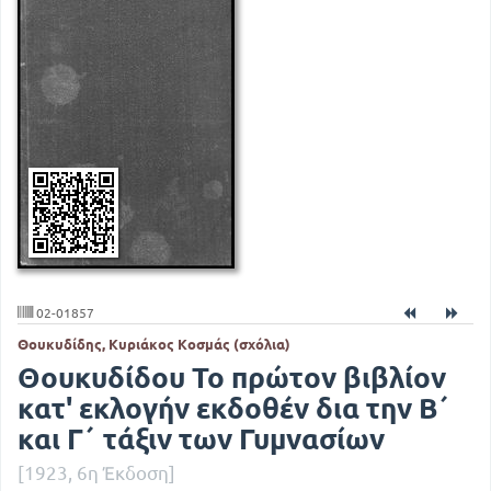
02-01857
Θουκυδίδης, Κυριάκος Κοσμάς (σχόλια)
Θουκυδίδου Το πρώτον βιβλίον
κατ' εκλογήν εκδοθέν δια την Β΄
και Γ΄ τάξιν των Γυμνασίων
[1923, 6η Έκδοση]