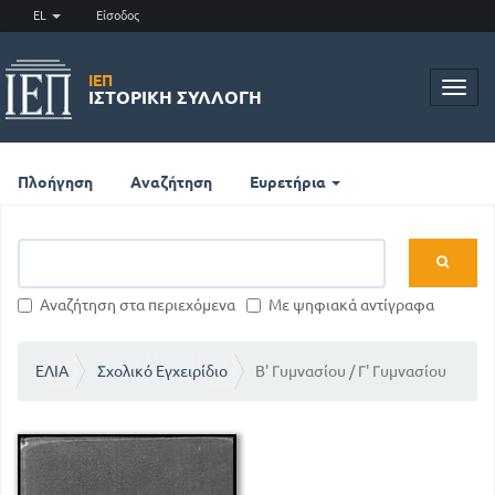
EL
Είσοδος
ΙΕΠ
Toggl
ΙΣΤΟΡΙΚΉ ΣΥΛΛΟΓΉ
navig
Πλοήγηση
Αναζήτηση
Ευρετήρια
Αναζήτηση στα περιεχόμενα
Με ψηφιακά αντίγραφα
ΕΛΙΑ
Σχολικό Εγχειρίδιο
Β' Γυμνασίου / Γ' Γυμνασίου