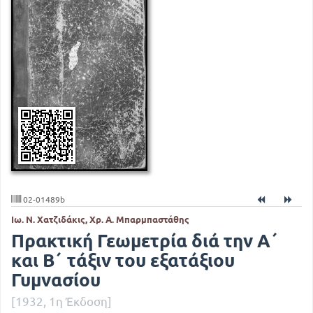
02-01489b
Ιω. Ν. Χατζιδάκις, Χρ. Α. Μπαρμπαστάθης
Πρακτική Γεωμετρία διά την Α΄
και Β΄ τάξιν του εξατάξιου
Γυμνασίου
[1932, 1η Έκδοση]