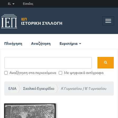
EL
Είσοδος
ΙΕΠ
Toggl
ΙΣΤΟΡΙΚΉ ΣΥΛΛΟΓΉ
navig
Πλοήγηση
Αναζήτηση
Ευρετήρια
Αναζήτηση στα περιεχόμενα
Με ψηφιακά αντίγραφα
ΕΛΙΑ
Σχολικό Εγχειρίδιο
Α' Γυμνασίου / Β' Γυμνασίου