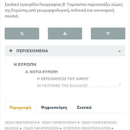
Σχολικό εγχειρίδιο Γεωγραφίας Β΄ Γυμνασίου παρουσιάζει χώρες
της Ευρώπης από γεωμορφολογική, πολιτική και οικονομική
σκοπιά.
ΠΕΡΙΕΧΌΜΕΝΑ
Η ΕΥΡΩΠΗ
Α. ΝΟΤΙΑ ΕΥΡΩΠΗ
Η ΧΕΡΣΟΝΗΣΟΣ ΤΟΥ ΑΙΜΟΥ
3
ΟΙ ΓΕΙΤΟΝΕΣ ΤΗΣ ΕΛΛΑΔΟΣ
Β. ΔΥΤΙΚΗ ΕΥΡΩΠΗ
62
ΓΑΛΛΙΑ
90
ΕΠΙΣΚΟΠΗΣΗ ΤΗΣ ΔΥΤΙΚΗΣ ΕΥΡΩΠΗΣ
Περιγραφή
Ψηφιοποίηση
Σχετικά
Γ. ΜΕΣΗ ΕΥΡΩΠΗ
90
ΕΛΒΕΤΙΑ
ΠΕΔΙΟ ΑΝΑΓΝΩΡΙΣΗΣ
»
ΠΕΔΙΟ ΠΕΡΙΕΧΟΜΕΝΟΥ
»
ΠΕΔΙΟ ΠΛΗΡΟΦΟΡΙΩΝ
105
ΡΟΥΜΑΝΙΑ
ΕΚΔΟΣΗΣ
»
ΠΕΔΙΟ ΠΑΡΑΤΗΡΗΣΕΩΝ
»
ΕΥΡΕΤΗΡΙΟ ΘΕΜΑΤΙΚΩΝ ΟΡΩΝ
»