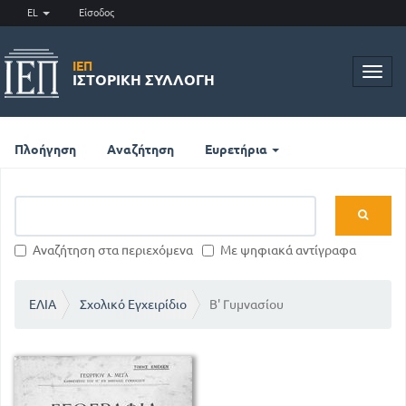
EL
Είσοδος
ΙΕΠ
Toggl
ΙΣΤΟΡΙΚΉ ΣΥΛΛΟΓΉ
navig
Πλοήγηση
Αναζήτηση
Ευρετήρια
Αναζήτηση στα περιεχόμενα
Με ψηφιακά αντίγραφα
ΕΛΙΑ
Σχολικό Εγχειρίδιο
Β' Γυμνασίου