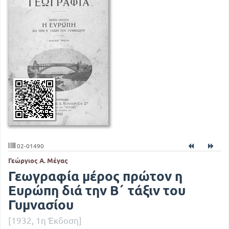
02-01490
Γεώργιος Α. Μέγας
Γεωγραφία μέρος πρώτον η
Ευρώπη διά την Β΄ τάξιν του
Γυμνασίου
[1932, 1η Έκδοση]