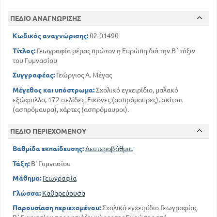
125
ΕΠΙΣΚΟΠΗΣΗ ΤΗΣ ΜΕΣΗΣ ΕΥΡΩΠΗΣ
ΠΕΔΙΟ ΑΝΑΓΝΩΡΙΣΗΣ
Δ. ΑΝΑΤΟΛΙΚΗ ΕΥΡΩΠΗ
127
ΡΩΣΙΑ
Κωδικός αναγνώρισης:
02-01490
136
ΒΑΛΤΙΚΕΣ ΧΩΡΕΣ
Τίτλος:
Γεωγραφία μέρος πρώτον η Ευρώπη διά την Β΄ τάξιν
Ε. ΒΟΡΕΙΑ ΕΥΡΩΠΗ
του Γυμνασίου
137
ΔΑΝΙΑ
Συγγραφέας:
Γεώργιος Α. Μέγας
146
ΕΠΙΣΚΟΠΗΣΗ ΤΗΣ ΒΟΡΕΙΑΣ ΕΥΡΩΠΗΣ
ΓΕΝΙΚΗ ΕΠΙΣΚΟΠΗΣΗ ΤΗΣ ΕΥΡΩΠΗΣ
Μέγεθος και υπόστρωμα:
Σχολικό εγχειρίδιο, μαλακό
εξώφυλλο, 172 σελίδες. Εικόνες (ασπρόμαυρες), σκίτσα
ΣΥΜΠΛΗΡΩΜΑ
(ασπρόμαυρα), χάρτες (ασπρόμαυροι).
ΟΙ ΜΕΓΑΛΕΣ ΟΔΟΙ ΤΗΣ ΕΥΡΩΠΑΙΚΗΣ
ΣΥΓΚΟΙΝΩΝΙΑΣ
155
ΠΕΔΙΟ ΠΕΡΙΕΧΟΜΕΝΟΥ
Ο ΕΛΛΗΝΙΣΜΟΣ ΣΗΜΕΡΑ ΣΤΗΝ
ΕΥΡΩΠΗ
Βαθμίδα εκπαίδευσης:
Δευτεροβάθμια
160
Τάξη:
Β' Γυμνασίου
Μάθημα:
Γεωγραφία
Γλώσσα:
Καθαρεύουσα
Παρουσίαση περιεχομένου:
Σχολικό εγχειρίδιο Γεωγραφίας