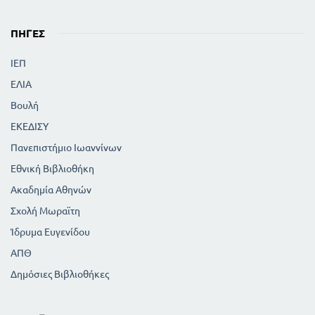
Εφαρμογές της ανάλυσης των αριθμών σε
πρώτους παράγοντες
ΠΗΓΈΣ
328
325
Περιοδικά δεκαδικά κλάσματα
336
Περί λόγου και αναλογιών
ΙΕΠ
341
Λύση προβλημάτων με αναλογίες
343
ΕΛΙΑ
Περί εξισώσεων
Βουλή
ΕΚΕΔΙΣΥ
Πανεπιστήμιο Ιωαννίνων
Εθνική Βιβλιοθήκη
Ακαδημία Αθηνών
Σχολή Μωραϊτη
Ίδρυμα Ευγενίδου
ΑΠΘ
Δημόσιες Βιβλιοθήκες