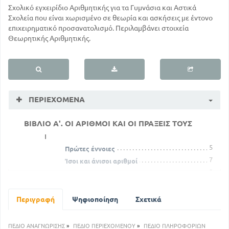
Σχολικό εγχειρίδιο Αριθμητικής για τα Γυμνάσια και Αστικά
Σχολεία που είναι χωρισμένο σε θεωρία και ασκήσεις με έντονο
επιχειρηματικό προσανατολισμό. Περιλαμβάνει στοιχεία
Θεωρητικής Αριθμητικής.
ΠΕΡΙΕΧΌΜΕΝΑ
ΒΙΒΛΙΟ Α'. ΟΙ ΑΡΙΘΜΟΙ ΚΑΙ ΟΙ ΠΡΑΞΕΙΣ ΤΟΥΣ
Ι
5
Πρώτες έννοιες
7
Ίσοι και άνισοι αριθμοί
8
Αρίθμηση κατά το δεκαδικό σύστημα
ΙΙ
22
Οι τέσσερις πράξεις. Α'. Πρόσθεση
Περιγραφή
Ψηφιοποίηση
Σχετικά
35
Β'. Αφαίρεση
49
Γ'. Πολλαπλασιασμός
ΠΕΔΙΟ ΑΝΑΓΝΩΡΙΣΗΣ
»
ΠΕΔΙΟ ΠΕΡΙΕΧΟΜΕΝΟΥ
»
ΠΕΔΙΟ ΠΛΗΡΟΦΟΡΙΩΝ