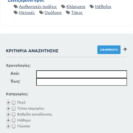
Σχετιζόμενοι όροι:
Οι τέσσερις πράξεις επί των συμμιγών. Α'.
Πρόσθεση
Αριθμητικές πράξεις
Κλάσματα
Μέθοδοι
227
225
Μετοχές
Ομόλογα
Τόκος
Β'. Αφαίρεση
229
Γ'. Πολ / σμός συμμιγούς επί ακέραιο
231
Δ'. Διαίρεση συμμιγούς δι' ακεραίου
233
Πολ / σμός συμμιγούς επί κλασματικό
Διαίρεση (μερισμός) συμμιγούς δια
κλάσματος
ΚΡΙΤΉΡΙΑ ΑΝΑΖΉΤΗΣΗΣ
237
235
Πολ / σμός συμμιγούς επί συμμιγή
237
Διαίρεση συμμιγούς δια συμμιγή
Χρονολογίες:
ΒΙΒΛΙΟ Δ'. ΠΕΡΙ ΜΕΘΟΔΩΝ
Από:
Ι
Έως:
241
Ποσά ανάλογα και αντιστρόφως ανάλογα
ΙΙ
Κατηγορίες:
243
Μέθοδος των τριών
246
Πηγή
Προβλήματα ποσοστών
Τύπος τεκμηρίου
ΙΙΙ
Βαθμίδα εκπαίδευσης
254
Σύνθετη μέθοδος των τριών
Μάθημα
257
Προβλήματα απλού τόκου
Γλώσσα
270
Περί υφαίρεσης