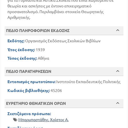
για τα Γυμνάσια και Αστικά Σχολεία που είναι χωρισμένο σε
159
ΣΤ'. Διαίρεση αριθμού δια κλάσματος
θεωρία και ασκήσεις με έντονο επιχειρηματικό
164
Μέθοδος με αναγωγή στη μονάδα
προσανατολισμό. Περιλαμβάνει στοιχεία Θεωρητικής
ΙΙΙ
Αριθμητικής.
174
Σύνθετα κλάσματα
ΠΕΔΙΟ ΠΛΗΡΟΦΟΡΙΩΝ ΕΚΔΟΣΗΣ
IV
176
Περί των δεκαδικών αριθμών
Εκδότης:
Οργανισμός Εκδόσεως Σχολικών Βιβλίων
182
Πράξεις επί των δεκαδικών αριθμών
Έτος έκδοσης:
1939
V
205
Τόπος έκδοσης:
Περί της τετραγωνικής ρίζας
Αθήνα
206
Εξαγωγή της τετραγωνικής ρίζας
ΠΕΔΙΟ ΠΑΡΑΤΗΡΗΣΕΩΝ
ΒΙΒΛΙΟ Γ'. ΠΕΡΙ ΤΩΝ ΣΥΜΜΙΓΩΝ ΑΡΙΘΜΩΝ
Ι
Εντοπισμός πρωτοτύπου:
Ινστιτούτο Εκπαιδευτικής Πολιτικής
212
Μέτρηση ποσών
Κωδικός βιβλιοθήκης:
45206
213
Μονάδες μέτρησης ποσών
ΙΙ
ΕΥΡΕΤΗΡΙΟ ΘΕΜΑΤΙΚΩΝ ΟΡΩΝ
Ορισμός του συμμιγούς και τροπή αυτού σε
άλλο αριθμό
Σχετιζόμενα πρόσωπα:
219
Μπαρμπαστάθης, Χρίστος Α.
ΙΙΙ