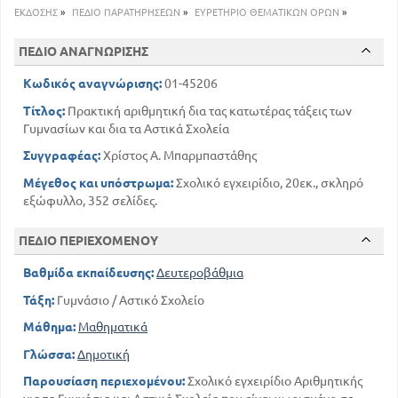
71
Δ'. Διαίρεση
ΕΚΔΟΣΗΣ
»
ΠΕΔΙΟ ΠΑΡΑΤΗΡΗΣΕΩΝ
»
ΕΥΡΕΤΗΡΙΟ ΘΕΜΑΤΙΚΩΝ ΟΡΩΝ
»
ΙΙΙ
96
ΠΕΔΙΟ ΑΝΑΓΝΩΡΙΣΗΣ
Περί διαιρετότητας
97
Χαρακτήρες διαιρετότητας
Κωδικός αναγνώρισης:
01-45206
102
Κοινοί διαιρέτες
Τίτλος:
Πρακτική αριθμητική δια τας κατωτέρας τάξεις των
106
Κοινά πολλαπλάσια
Γυμνασίων και δια τα Αστικά Σχολεία
IV
Συγγραφέας:
Χρίστος Α. Μπαρμπαστάθης
109
Περί των πρώτων αριθμών
ΒΙΒΛΙΟ Β'. ΠΕΡΙ ΤΩΝ ΚΛΑΣΜΑΤΙΚΩΝ ΑΡΙΘΜΩΝ
Μέγεθος και υπόστρωμα:
Σχολικό εγχειρίδιο, 20εκ., σκληρό
εξώφυλλο, 352 σελίδες.
Ι
112
Έννοια του κλάσματος
ΠΕΔΙΟ ΠΕΡΙΕΧΟΜΕΝΟΥ
121
Ιδιότητες των κλασμάτων
ΙΙ
Βαθμίδα εκπαίδευσης:
Δευτεροβάθμια
Πράξεις επί των κλασματικών αριθμών. Α'.
Τάξη:
Γυμνάσιο / Αστικό Σχολείο
Πρόσθεση
139
133
Β'. Αφαίρεση
Μάθημα:
Μαθηματικά
144
Γ'. Πολλαπλασιασμός επί ακέραιο
Γλώσσα:
Δημοτική
148
Δ'. Διαίρεση δι' ακεραίου
Παρουσίαση περιεχομένου:
Σχολικό εγχειρίδιο Αριθμητικής
151
Ε'. Πολ / σμός αριθμού επί κλάσμα