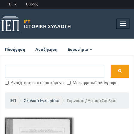
EL
Είσοδος
ΙΕΠ
Toggl
ΙΣΤΟΡΙΚΉ ΣΥΛΛΟΓΉ
navig
Πλοήγηση
Αναζήτηση
Ευρετήρια
Αναζήτηση στα περιεχόμενα
Με ψηφιακά αντίγραφα
ΙΕΠ
Σχολικό Εγχειρίδιο
Γυμνάσιο / Αστικό Σχολείο