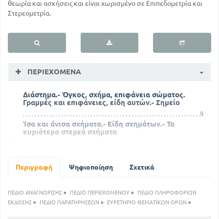
θεωρία και ασκήσεις και είναι χωρισμένο σε Επιπεδομετρία και
Στερεομετρία.
ΠΕΡΙΕΧΌΜΕΝΑ
Διάστημα.- Όγκος, σχήμα, επιφάνεια σώματος.
Γραμμές και επιφάνειες, είδη αυτών.- Σημείο
9
Ίσα και άνισα σχήματα.- Είδη σχημάτων.- Τα
κυριότερα στερεά σχήματα
13
Τι είναι Γεωμετρία και σε ποια μέρη διαιρείται
19
ΕΠΙΠΕΔΟΜΕΤΡΙΑ
Περιγραφή
Ψηφιοποίηση
Σχετικά
ΒΙΒΛΙΟ Α'
ΚΕΦΑΛΑΙΟ Α'. Ευθείες γραμμές, χάραξη
ΠΕΔΙΟ ΑΝΑΓΝΩΡΙΣΗΣ
»
ΠΕΔΙΟ ΠΕΡΙΕΧΟΜΕΝΟΥ
»
ΠΕΔΙΟ ΠΛΗΡΟΦΟΡΙΩΝ
αυτών.
ΕΚΔΟΣΗΣ
»
ΠΕΔΙΟ ΠΑΡΑΤΗΡΗΣΕΩΝ
»
ΕΥΡΕΤΗΡΙΟ ΘΕΜΑΤΙΚΩΝ ΟΡΩΝ
»
27
21
Τι είναι γωνία.- Ίσες και άνισες γωνίες