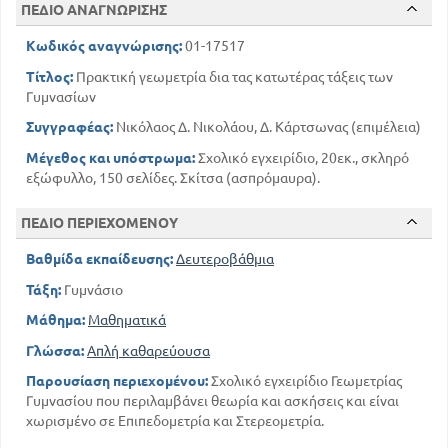
40
Τι είναι παράλληλες ευθείες.
ΠΕΔΙΟ ΑΝΑΓΝΩΡΙΣΗΣ
47
Τι είναι κύκλος και τι περιφέρεια κύκλου
Κωδικός αναγνώρισης:
01-17517
65
Ευθύγραμμα σχήμτα και στοιχεία αυτών
Κανονικά ευθύγραμμα σχήματα, χρήση
Τίτλος:
Πρακτική γεωμετρία δια τας κατωτέρας τάξεις των
αυτών.- Εγγεγαμμένα και περιγεγραμμένα
Γυμνασίων
κανονικά ευθύγραμμα σχήματα.- Εφαρμογές
αυτών
Συγγραφέας:
Νικόλαος Δ. Νικολάου, Δ. Κάρτσωνας (επιμέλεια)
73
Μέγεθος και υπόστρωμα:
Σχολικό εγχειρίδιο, 20εκ., σκληρό
ΒΙΒΛΙΟ Β'
εξώφυλλο, 150 σελίδες. Σκίτσα (ασπρόμαυρα).
ΚΕΦΑΛΑΙΟ Α'. Τι σημαίνει να μετρήσουμε μια
επιφάνεια
84
ΠΕΔΙΟ ΠΕΡΙΕΧΟΜΕΝΟΥ
ΚΕΦΑΛΑΙΟ Β'. Μέτρηση περιφέρειας και
κύκλου, τόξου και κυκλικού τομέα
Βαθμίδα εκπαίδευσης:
Δευτεροβάθμια
94
Τάξη:
Γυμνάσιο
ΣΤΕΡΕΟΜΕΤΡΙΑ
Μάθημα:
Μαθηματικά
ΒΙΒΛΙΟ Γ'
ΚΕΦΑΛΑΙΟ Α'. Θέσεις ευθείας προς το
Γλώσσα:
Απλή καθαρεύουσα
επίπεδο
Παρουσίαση περιεχομένου:
Σχολικό εγχειρίδιο Γεωμετρίας
107
101
ΚΕΦΑΛΑΙΟ Β'. Πολύεδρα
Γυμνασίου που περιλαμβάνει θεωρία και ασκήσεις και είναι
Μέτρηση των πρισμάτων και των πυραμίδων
χωρισμένο σε Επιπεδομετρία και Στερεομετρία.
116