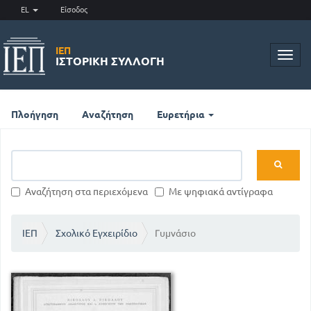
EL
Είσοδος
ΙΕΠ
Toggl
ΙΣΤΟΡΙΚΉ ΣΥΛΛΟΓΉ
navig
Πλοήγηση
Αναζήτηση
Ευρετήρια
Αναζήτηση στα περιεχόμενα
Με ψηφιακά αντίγραφα
ΙΕΠ
Σχολικό Εγχειρίδιο
Γυμνάσιο