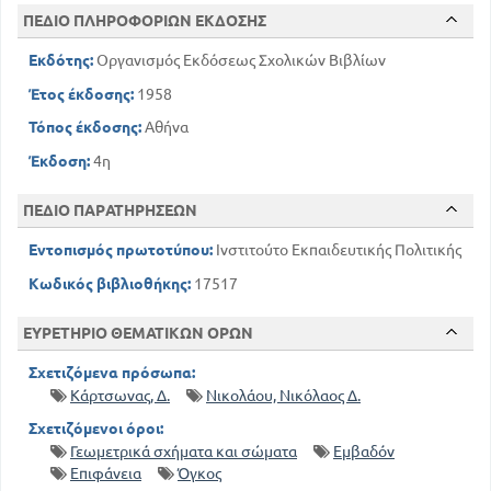
ΚΕΦΑΛΑΙΟ Γ'. Κύλινδρος.- Κώνος.- Κόλουρος
κώνος
ΠΕΔΙΟ ΠΛΗΡΟΦΟΡΙΩΝ ΕΚΔΟΣΗΣ
126
Εκδότης:
Οργανισμός Εκδόσεως Σχολικών Βιβλίων
Σφαίρα.- Θέσεις σφαίρας και επιπέδου.-
Εύρεση της ακτίνας σφαίρας
Έτος έκδοσης:
1958
134
ΚΕΦΑΛΑΙΟ Δ'. Μεταφορά ευθύγραμμου
Τόπος έκδοσης:
Αθήνα
σχήματος σε επίπεδο
Έκδοση:
4η
149
141
Πίνακας περιεχομένων
ΠΕΔΙΟ ΠΑΡΑΤΗΡΗΣΕΩΝ
Εντοπισμός πρωτοτύπου:
Ινστιτούτο Εκπαιδευτικής Πολιτικής
Κωδικός βιβλιοθήκης:
17517
ΕΥΡΕΤΗΡΙΟ ΘΕΜΑΤΙΚΩΝ ΟΡΩΝ
Σχετιζόμενα πρόσωπα:
Κάρτσωνας, Δ.
Νικολάου, Νικόλαος Δ.
Σχετιζόμενοι όροι:
Γεωμετρικά σχήματα και σώματα
Εμβαδόν
Επιφάνεια
Όγκος