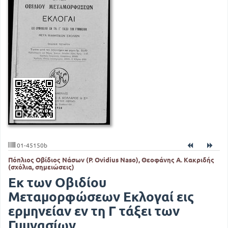
01-45150b
Πόπλιος Οβίδιος Νάσων (P. Ovidius Naso), Θεοφάνης Α. Κακριδής
(σχόλια, σημειώσεις)
Εκ των Οβιδίου
Μεταμορφώσεων Εκλογαί εις
ερμηνείαν εν τη Γ τάξει των
Γυμνασίων