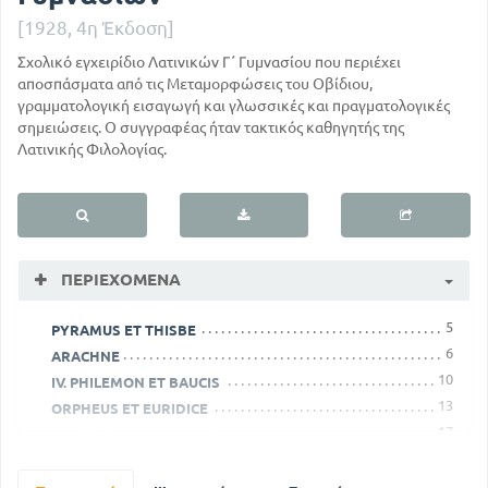
[1928, 4η Έκδοση]
Σχολικό εγχειρίδιο Λατινικών Γ΄ Γυμνασίου που περιέχει
αποσπάσματα από τις Μεταμορφώσεις του Οβίδιου,
γραμματολογική εισαγωγή και γλωσσικές και πραγματολογικές
σημειώσεις. Ο συγγραφέας ήταν τακτικός καθηγητής της
Λατινικής Φιλολογίας.
ΠΕΡΙΕΧΌΜΕΝΑ
5
PYRAMUS ET THISBE
6
ARACHNE
10
IV. PHILEMON ET BAUCIS
13
ORPHEUS ET EURIDICE
17
ΕΙΣΑΓΩΓΗ ΕΙΣ ΤΟΝ ΟΒΙΔΙΟ
31
ΠΑΛΛΑΣ ΚΑΙ ΑΡΑΧΝΗ
51
ΦΙΛΗΜΩΝ ΚΑΙ ΒΑΥΚΙΣ