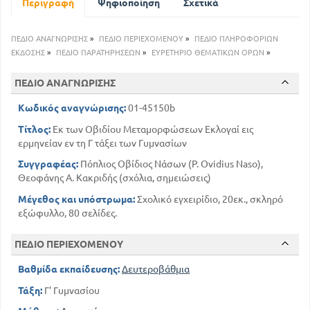
Περιγραφή
Ψηφιοποίηση
Σχετικά
67
ΟΡΦΕΥΣ
ΠΕΔΙΟ ΑΝΑΓΝΩΡΙΣΗΣ
»
ΠΕΔΙΟ ΠΕΡΙΕΧΟΜΕΝΟΥ
»
ΠΕΔΙΟ ΠΛΗΡΟΦΟΡΙΩΝ
ΕΚΔΟΣΗΣ
»
ΠΕΔΙΟ ΠΑΡΑΤΗΡΗΣΕΩΝ
»
ΕΥΡΕΤΗΡΙΟ ΘΕΜΑΤΙΚΩΝ ΟΡΩΝ
»
ΠΕΔΙΟ ΑΝΑΓΝΩΡΙΣΗΣ
Κωδικός αναγνώρισης:
01-45150b
Τίτλος:
Εκ των Οβιδίου Μεταμορφώσεων Εκλογαί εις
ερμηνείαν εν τη Γ τάξει των Γυμνασίων
Συγγραφέας:
Πόπλιος Οβίδιος Νάσων (P. Ovidius Naso),
Θεοφάνης Α. Κακριδής (σχόλια, σημειώσεις)
Μέγεθος και υπόστρωμα:
Σχολικό εγχειρίδιο, 20εκ., σκληρό
εξώφυλλο, 80 σελίδες.
ΠΕΔΙΟ ΠΕΡΙΕΧΟΜΕΝΟΥ
Βαθμίδα εκπαίδευσης:
Δευτεροβάθμια
Τάξη:
Γ' Γυμνασίου