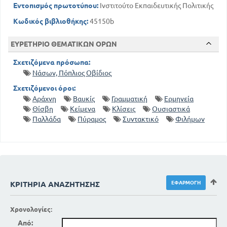
Εντοπισμός πρωτοτύπου:
Ινστιτούτο Εκπαιδευτικής Πολιτικής
Κωδικός βιβλιοθήκης:
45150b
ΕΥΡΕΤΗΡΙΟ ΘΕΜΑΤΙΚΩΝ ΟΡΩΝ
Σχετιζόμενα πρόσωπα:
Νάσων, Πόπλιος Οβίδιος
Σχετιζόμενοι όροι:
Αράχνη
Βαυκίς
Γραμματική
Ερμηνεία
Θίσβη
Κείμενα
Κλίσεις
Ουσιαστικά
Παλλάδα
Πύραμος
Συντακτικό
Φιλήμων
ΚΡΙΤΉΡΙΑ ΑΝΑΖΉΤΗΣΗΣ
Χρονολογίες:
Από: