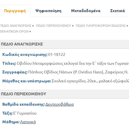
Περιγραφή
Ψηφιοποίηση
Μεταδεδομένα
Σχετικά
ΠΕΔΙΟ ΑΝΑΓΝΩΡΙΣΗΣ
»
ΠΕΔΙΟ ΠΕΡΙΕΧΟΜΕΝΟΥ
»
ΠΕΔΙΟ ΠΛΗΡΟΦΟΡΙΩΝ ΕΚΔΟΣΗΣ
»
ΘΕΜΑΤΙΚΩΝ ΟΡΩΝ
»
ΠΕΔΙΟ ΑΝΑΓΝΩΡΙΣΗΣ
Κωδικός αναγνώρισης:
01-18122
Τίτλος:
Οβιδίου Μεταμορφώσεις εκλογαί δια την Ε΄ τάξιν των Γυμνα
Συγγραφέας:
Πόπλιος Οβίδιος Νάσων (P. Ovidius Naso), Ζαφείριος Ν
Μέγεθος και υπόστρωμα:
Σχολικό εγχειρίδιο, 20εκ., μαλακό εξώφυλλ
ΠΕΔΙΟ ΠΕΡΙΕΧΟΜΕΝΟΥ
Βαθμίδα εκπαίδευσης:
Δευτεροβάθμια
Τάξη:
Ε' Γυμνασίου
Μάθημα:
Λατινικά