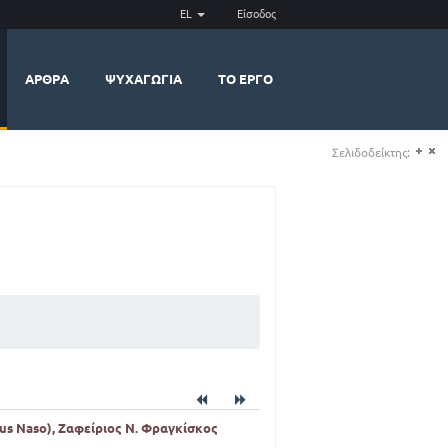
EL
Είσοδος
ΆΡΘΡΑ
ΨΥΧΑΓΩΓΊΑ
ΤΟ ΈΡΓΟ
Σελιδοδείκτης:
(+)
(-)
ius Naso), Ζαφείριος Ν. Φραγκίσκος