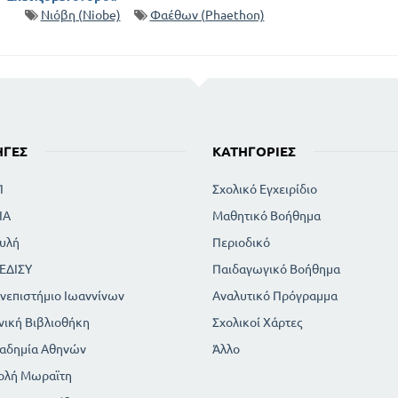
Νιόβη (Niobe)
Φαέθων (Phaethon)
ΗΓΈΣ
ΚΑΤΗΓΟΡΊΕΣ
Π
Σχολικό Εγχειρίδιο
ΙΑ
Μαθητικό Βοήθημα
υλή
Περιοδικό
ΕΔΙΣΥ
Παιδαγωγικό Βοήθημα
νεπιστήμιο Ιωαννίνων
Αναλυτικό Πρόγραμμα
νική Βιβλιοθήκη
Σχολικοί Χάρτες
αδημία Αθηνών
Άλλο
ολή Μωραϊτη