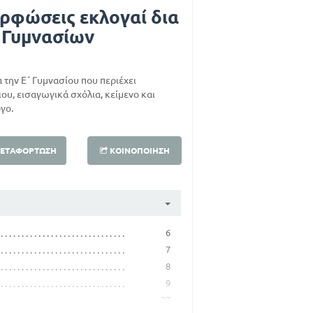
ρφώσεις εκλογαί δια
ν Γυμνασίων
α την Ε΄ Γυμνασίου που περιέχει
υ, εισαγωγικά σχόλια, κείμενο και
γο.
ΕΤΑΦΌΡΤΩΣΗ
ΚΟΙΝΟΠΟΊΗΣΗ
6
7
8
9
27