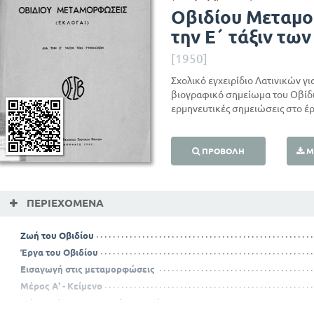
Οβιδίου Μεταμο
την Ε΄ τάξιν τω
[1950]
Σχολικό εγχειρίδιο Λατινικών γι
βιογραφικό σημείωμα του Οβίδιο
ερμηνευτικές σημειώσεις στo έρ
ΠΡΟΒΟΛΉ
Μ
ΠΕΡΙΕΧΌΜΕΝΑ
Ζωή του Οβιδίου
Έργα του Οβιδίου
Εισαγωγή στις μεταμορφώσεις
Μέρος Α' - Κείμενο
Μέρος Β' - Ερμηνευτικές σημειώσεις