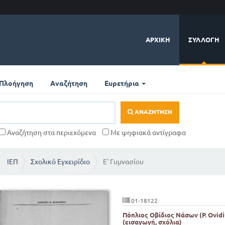
ΑΡΧΙΚΉ
ΣΥΛΛΟΓΉ
Πλοήγηση
Αναζήτηση
Ευρετήρια
ΑΝΑΖΉΤΗΣΗ
Αναζήτηση στα περιεχόμενα
Με ψηφιακά αντίγραφα
ΙΕΠ
Σχολικό Εγχειρίδιο
Ε' Γυμνασίου
01-18122
Πόπλιος Οβίδιος Νάσων (P. Ovid
(εισαγωγή, σχόλια)