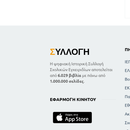
Σ
ΥΛΛΟΓΉ
Π
ΙΕ
Η ψηφιακή Ιστορική Συλλογή
Σχολικών Εγχειριδίων αποτελείται
ΕΛ
από
6.029 βιβλία
με πάνω από
Βο
1.000.000 σελίδες
.
ΕΚ
Πα
ΕΦΑΡΜΟΓΉ ΚΙΝΗΤΟΎ
Εθ
Ακ
Σχ