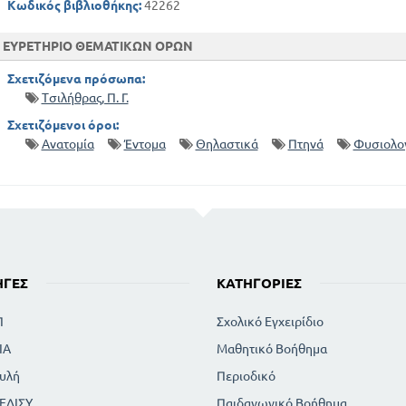
Κωδικός βιβλιοθήκης:
42262
ΠΤΕΡΥΓΙΟΠΟΔΑ
ΑΝΘΡΩΠΟΣ
ΕΥΡΕΤΗΡΙΟ ΘΕΜΑΤΙΚΩΝ ΟΡΩΝ
ΜΕΡΟΣ ΔΕΥΤΕΡΟ
Σχετιζόμενα πρόσωπα:
ΚΕΦ Α.
Τσιλήθρας, Π. Γ.
ΚΙΝΗΤΗΡΙΑ ΟΡΓΑΝΑ
ΑΙΣΘΗΤΗΡΙΑ ΟΡΓΑΝΑ
Σχετιζόμενοι όροι:
Ανατομία
Έντομα
Θηλαστικά
Πτηνά
Φυσιολο
ΟΡΓΑΝΑ ΘΡΕΨΕΩΣ Η ΑΝΤΑΛΛΑΓΗΣ
ΠΟΛΛΑΠΛΑΣΙΑΣΜΟΣ
ΚΕΦ Β
ΣΧΕΣΕΙΣ ΤΩΝ ΖΩΩΝ ΠΡΟΣ ΤΟ ΠΕΡΙΒΑΛΛΟΝ
ΣΧΕΣΗ ΤΩΝ ΖΩΩΝ ΠΡΟΣ ΤΑ ΦΥΤΑ
ΣΧΕΣΗ ΤΩΝ ΖΩΩΝ ΠΡΟΣ ΤΟΝ ΑΝΘΡΩΠΟ
ΜΕΡΟΣ ΤΡΙΤΟ
ΗΓΈΣ
ΚΑΤΗΓΟΡΊΕΣ
ΠΕΡΙΛΗΠΤΙΚΗ ΕΞΕΤΑΞΗ ΤΗΣ ΓΕΩΓΡΑΦΙΚΗΣ ΕΞΑΠΛΩΣΕΩΣ ΤΩΝ
ΘΑΛΑΣΣΑ
Π
Σχολικό Εγχειρίδιο
ΙΑ
Μαθητικό Βοήθημα
υλή
Περιοδικό
ΕΔΙΣΥ
Παιδαγωγικό Βοήθημα