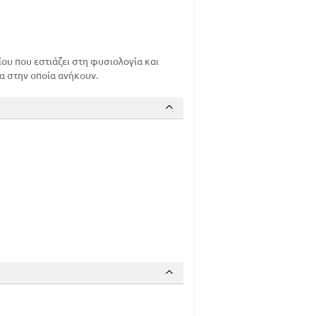
243
246
ου που εστιάζει στη φυσιολογία και
249
α στην οποία ανήκουν.
9
10
13
22
37
42
49
101
116
135
151
180
201