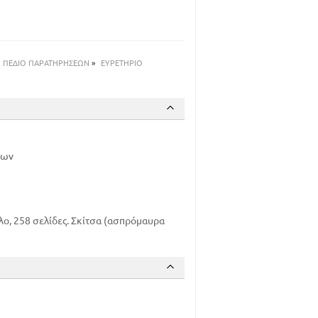
37
42
49
101
ΠΕΔΙΟ ΠΑΡΑΤΗΡΗΣΕΩΝ
»
ΕΥΡΕΤΗΡΙΟ
116
135
151
180
201
ίων
205
219
λο, 258 σελίδες. Σκίτσα (ασπρόμαυρα
224
226
233
240