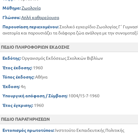
ΣΧΕΣΗ ΤΩΝ ΖΩΩΝ ΠΡΟΣ ΤΑ ΦΥΤΑ
Μάθημα:
Ζωολογία
ΣΧΕΣΗ ΤΩΝ ΖΩΩΝ ΠΡΟΣ ΤΟΝ ΑΝΘΡΩΠΟ
Γλώσσα:
Απλή καθαρεύουσα
ΜΕΡΟΣ ΤΡΙΤΟ
Παρουσίαση περιεχομένου:
Σχολικό εγχειρίδιο Ζωολογίας Γ΄ Γυμνασί
ΓΕΩΓΡΑΦΙΚΗ ΕΞΑΠΛΩΣΗ ΤΩΝ ΖΩΩΝ ΤΗΣ ΞΗΡΑΣ
ανατομία και παρουσιάζει τα διάφορα ζώα ανάλογα με την συνομοταξί
ΕΙΣΑΓΩΓΗ
ΤΑΞΙΝΟΜΗΣΗ ΤΩΝ ΖΩΩΝ
ΠΕΔΙΟ ΠΛΗΡΟΦΟΡΙΩΝ ΕΚΔΟΣΗΣ
ΜΕΡΟΣ 1
Εκδότης:
Οργανισμός Εκδόσεως Σχολικών Βιβλίων
1. ΑΘΡΟΙΣΜΑ - ΜΟΝΟΚΥΤΤΑΡΑ ΖΩΑ
Έτος έκδοσης:
1960
2. ΑΘΡΟΙΣΜΑ - ΜΕΤΑΖΩΑ
4η ΣΥΝΟΜΟΤΑΞΙΑ - ΕΧΙΝΟΔΕΡΜΑ
Τόπος έκδοσης:
Αθήνα
5η ΣΥΝΟΜΟΤΑΞΙΑ - ΣΚΩΛΗΚΕΣ
Έκδοση:
4η
6ηΣΣΥΝΟΜΟΤΑΞΙΑ - ΑΡΘΡΩΤΑ
Υπουργική απόφαση / Σύμβαση:
1004/15-7-1960
7η ΣΥΝΟΜΟΤΑΞΙΑ - ΜΑΛΑΚΙΑ
1η ΟΜΟΤΑΞΙΑ - ΙΧΘΥΕΣ
Έτος έγκρισης:
1960
ΟΜΟΤΑΞΙΑ - ΑΜΦΙΒΙΑ
ΠΕΔΙΟ ΠΑΡΑΤΗΡΗΣΕΩΝ
4η ΟΜΟΤΑΞΙΑ - ΠΤΗΝΑ
5η ΟΜΟΤΑΞΙΑ - ΘΗΛΑΣΤΙΚΑ
Εντοπισμός πρωτοτύπου:
Ινστιτούτο Εκπαιδευτικής Πολιτικής
ΠΡΟΒΟΣΚΙΔΩΤΑ