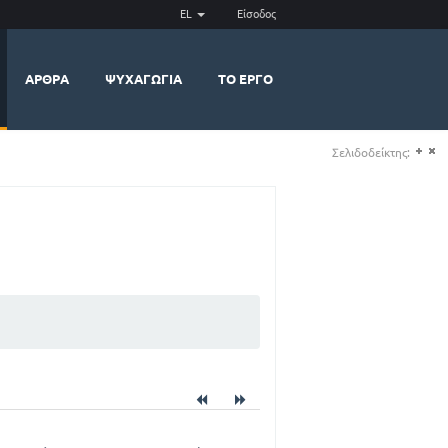
EL
Είσοδος
ΆΡΘΡΑ
ΨΥΧΑΓΩΓΊΑ
ΤΟ ΈΡΓΟ
Σελιδοδείκτης:
(+)
(-)