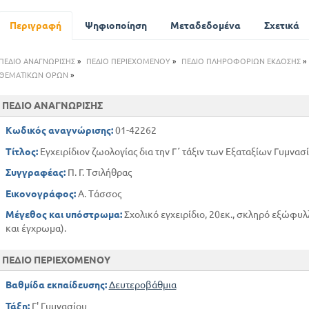
4η ΣΥΝΟΜΟΤΑΞΙΑ - ΕΧΙΝΟΔΕΡΜΑ
Περιγραφή
Ψηφιοποίηση
5η ΣΥΝΟΜΟΤΑΞΙΑ - ΣΚΩΛΗΚΕΣ
Μεταδεδομένα
Σχετικά
6ηΣΥΝΟΜΟΤΑΞΙΑ - ΑΡΘΡΩΤΑ
7η ΣΥΝΟΜΟΤΑΞΙΑ - ΜΑΛΑΚΙΑ
ΠΕΔΙΟ ΑΝΑΓΝΩΡΙΣΗΣ
»
ΠΕΔΙΟ ΠΕΡΙΕΧΟΜΕΝΟΥ
»
ΠΕΔΙΟ ΠΛΗΡΟΦΟΡΙΩΝ ΕΚΔΟΣΗΣ
»
1η ΟΜΟΤΑΞΙΑ - ΙΧΘΥΕΣ
ΘΕΜΑΤΙΚΩΝ ΟΡΩΝ
»
ΟΜΟΤΑΞΙΑ - ΑΜΦΙΒΙΑ
ΠΕΔΙΟ ΑΝΑΓΝΩΡΙΣΗΣ
4η ΟΜΟΤΑΞΙΑ - ΠΤΗΝΑ
5η ΟΜΟΤΑΞΙΑ - ΘΗΛΑΣΤΙΚΑ
Κωδικός αναγνώρισης:
01-42262
ΠΡΟΒΟΣΚΙΔΩΤΑ
Τίτλος:
Εγχειρίδιον ζωολογίας δια την Γ΄ τάξιν των Εξαταξίων Γυμνασ
ΠΤΕΡΥΓΙΟΠΟΔΑ
Συγγραφέας:
Π. Γ. Τσιλήθρας
ΑΝΘΡΩΠΟΣ
ΜΕΡΟΣ ΔΕΥΤΕΡΟ
Εικονογράφος:
Α. Τάσσος
ΚΕΦ Α.
Μέγεθος και υπόστρωμα:
Σχολικό εγχειρίδιο, 20εκ., σκληρό εξώφυλ
ΚΙΝΗΤΗΡΙΑ ΟΡΓΑΝΑ
και έγχρωμα).
ΑΙΣΘΗΤΗΡΙΑ ΟΡΓΑΝΑ
ΟΡΓΑΝΑ ΘΡΕΨΕΩΣ Η ΑΝΤΑΛΛΑΓΗΣ
ΠΕΔΙΟ ΠΕΡΙΕΧΟΜΕΝΟΥ
ΠΟΛΛΑΠΛΑΣΙΑΣΜΟΣ
Βαθμίδα εκπαίδευσης:
Δευτεροβάθμια
ΚΕΦ Β
Τάξη:
Γ' Γυμνασίου
ΣΧΕΣΕΙΣ ΤΩΝ ΖΩΩΝ ΠΡΟΣ ΤΟ ΠΕΡΙΒΑΛΛΟΝ