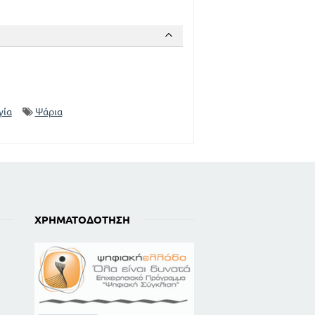
205
219
224
226
233
γία
Ψάρια
240
243
246
ΧΡΗΜΑΤΟΔΌΤΗΣΗ
 ΖΩΩΝ - ΣΤΗΝ ΞΗΡΑ - ΣΤΗΝ
249