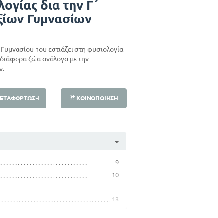
λογίας δια την Γ΄
ξίων Γυμνασίων
΄ Γυμνασίου που εστιάζει στη φυσιολογία
α διάφορα ζώα ανάλογα με την
ν.
ΕΤΑΦΌΡΤΩΣΗ
ΚΟΙΝΟΠΟΊΗΣΗ
9
10
13
22