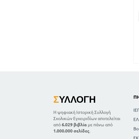
Σ
ΥΛΛΟΓΉ
Π
ΙΕ
Η ψηφιακή Ιστορική Συλλογή
Σχολικών Εγχειριδίων αποτελείται
ΕΛ
από
6.029 βιβλία
με πάνω από
Βο
1.000.000 σελίδες
.
ΕΚ