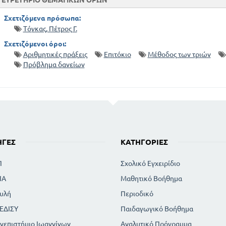
ΕΥΡΕΤΗΡΙΟ ΘΕΜΑΤΙΚΩΝ ΟΡΩΝ
Σχετιζόμενα πρόσωπα:
Τόγκας, Πέτρος Γ.
Σχετιζόμενοι όροι:
Αριθμητικές πράξεις
Επιτόκιο
Μέθοδος των τριών
Πρόβλημα δανείων
ΗΓΈΣ
ΚΑΤΗΓΟΡΊΕΣ
Π
Σχολικό Εγχειρίδιο
ΙΑ
Μαθητικό Βοήθημα
υλή
Περιοδικό
ΕΔΙΣΥ
Παιδαγωγικό Βοήθημα
νεπιστήμιο Ιωαννίνων
Αναλυτικό Πρόγραμμα