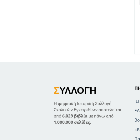
Σ
ΥΛΛΟΓΉ
Π
ΙΕ
Η ψηφιακή Ιστορική Συλλογή
Σχολικών Εγχειριδίων αποτελείται
ΕΛ
από
6.029 βιβλία
με πάνω από
Βο
1.000.000 σελίδες
.
ΕΚ
Πα