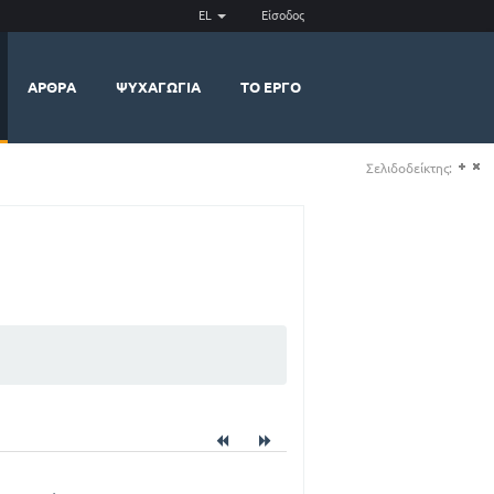
EL
Είσοδος
ΆΡΘΡΑ
ΨΥΧΑΓΩΓΊΑ
ΤΟ ΈΡΓΟ
Σελιδοδείκτης:
(+)
(-)