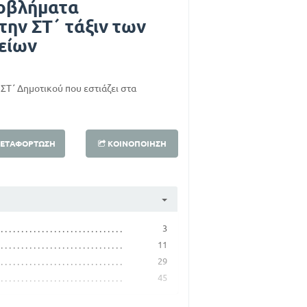
ροβλήματα
την ΣΤ΄ τάξιν των
είων
ΣΤ΄ Δημοτικού που εστιάζει στα
ΕΤΑΦΌΡΤΩΣΗ
ΚΟΙΝΟΠΟΊΗΣΗ
3
11
29
45