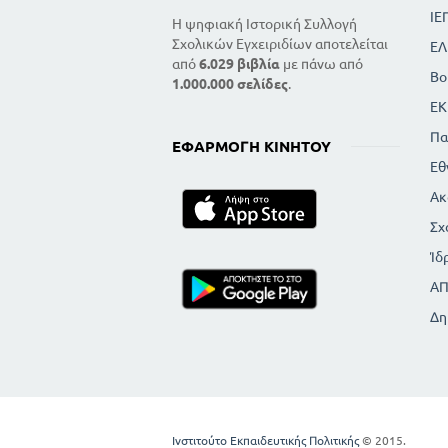
ΙΕ
Η ψηφιακή Ιστορική Συλλογή
Σχολικών Εγχειριδίων αποτελείται
ΕΛ
από
6.029 βιβλία
με πάνω από
Βο
1.000.000 σελίδες
.
ΕΚ
Πα
ΕΦΑΡΜΟΓΉ ΚΙΝΗΤΟΎ
Εθ
Ακ
Σχ
Ίδ
Α
Δη
Ινστιτούτο Εκπαιδευτικής Πολιτικής
© 2015.