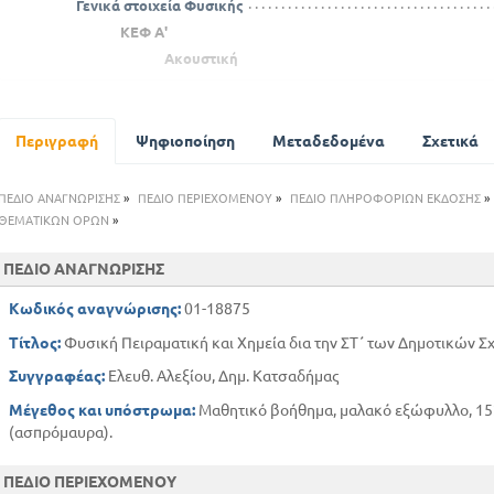
Γενικά στοιχεία Φυσικής
ΚΕΦ Α'
Ακουστική
Ο ΗΧΟς
ΚΕΦ Β'
ΟΠΤΙΚΗ
Περιγραφή
Ψηφιοποίηση
Μεταδεδομένα
Σχετικά
Διάδοση και ταχύτητα του φωτός
Ένταση του φωτός
ΠΕΔΙΟ ΑΝΑΓΝΩΡΙΣΗΣ
»
ΠΕΔΙΟ ΠΕΡΙΕΧΟΜΕΝΟΥ
»
ΠΕΔΙΟ ΠΛΗΡΟΦΟΡΙΩΝ ΕΚΔΟΣΗΣ
»
Ανάκλαση του φωτός
ΘΕΜΑΤΙΚΩΝ ΟΡΩΝ
»
Διάθλαση του φωτός
Φακοί
ΠΕΔΙΟ ΑΝΑΓΝΩΡΙΣΗΣ
Φυσιολογική οπτική
Κωδικός αναγνώρισης:
01-18875
Οπτικά όργανα
Τίτλος:
Φυσική Πειραματική και Χημεία δια την ΣΤ΄ των Δημοτικών Σ
Ανάλυση του φωτός
ΚΕΦ Γ'
Συγγραφέας:
Ελευθ. Αλεξίου, Δημ. Κατσαδήμας
Μαγνητσμός
Μέγεθος και υπόστρωμα:
Μαθητικό βοήθημα, μαλακό εξώφυλλο, 152
ΚΕΦ Δ'
(ασπρόμαυρα).
ΗΛΕΚΤΡΙΣΜΟΣ
Στατικός ηλεκτρισμός
ΠΕΔΙΟ ΠΕΡΙΕΧΟΜΕΝΟΥ