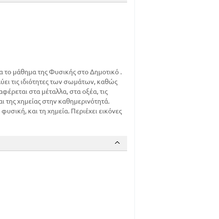
77
81
90
101
 το μάθημα της Φυσικής στο Δημοτικό .
107
λύει τις ιδιότητες των σωμάτων, καθώς
112
αφέρεται στα μέταλλα, στα οξέα, τις
113
ι της χημείας στην καθημερινότητά.
114
φυσική, και τη χημεία. Περιέχει εικόνες
119
122
130
132
134
138
142