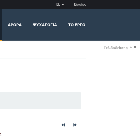
EL
Είσοδος
ΆΡΘΡΑ
ΨΥΧΑΓΩΓΊΑ
ΤΟ ΈΡΓΟ
Σελιδοδείκτης:
(+)
(-)
ς