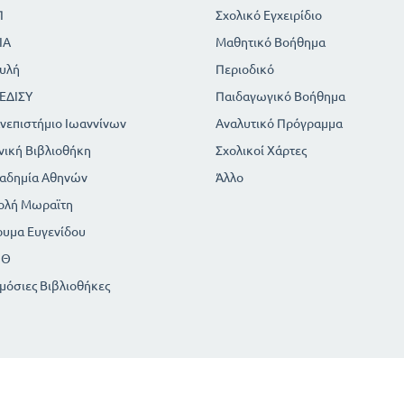
Π
Σχολικό Εγχειρίδιο
ΙΑ
Μαθητικό Βοήθημα
υλή
Περιοδικό
ΕΔΙΣΥ
Παιδαγωγικό Βοήθημα
νεπιστήμιο Ιωαννίνων
Αναλυτικό Πρόγραμμα
νική Βιβλιοθήκη
Σχολικοί Χάρτες
αδημία Αθηνών
Άλλο
ολή Μωραϊτη
ρυμα Ευγενίδου
ΠΘ
μόσιες Βιβλιοθήκες