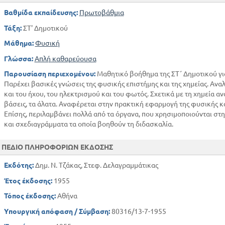
Ατμοσφαιρικός ηλεκτρισμός
Βαθμίδα εκπαίδευσης:
Πρωτοβάθμια
Δυναμικός ηλεκτρισμός
ΚΕΦ Ε'
Τάξη:
ΣΤ' Δημοτικού
Ηλεκτρομαγνητισμός
Μάθημα:
Φυσική
ΕΙΔΙΚΟ ΠΡΟΣΘΕΤΟ ΜΕΡΟΣ ΦΥΣΙΚΗΣ
Γλώσσα:
Απλή καθαρεύουσα
Τηλεπικοινωνίες
Παρουσίαση περιεχομένου:
Μαθητικό βοήθημα της ΣΤ΄ Δημοτικού για
Συγκρότηση της ύλης
Παρέχει βασικές γνώσεις της φυσικής επιστήμης και της χημείας. Ανα
ΟΡΓΑΝΙΚΗ ΧΗΜΕΙΑ
και του ήχου, του ηλεκτρισμού και του φωτός. Σχετικά με τη χημεία αν
Ο άνθρακα
βάσεις, τα άλατα. Αναφέρεται στην πρακτική εφαρμογή της φυσικής κα
Φυσικοί άνθρακεσ
Επίσης, περιλαμβάνει πολλά από τα όργανα, που χρησιμοποιούνται στη 
και σχεδιαγράμματα τα οποία βοηθούν τη διδασκαλία.
Τεχνητοί άνθρακες
Υδρογονάνθρακες
ΠΕΔΙΟ ΠΛΗΡΟΦΟΡΙΩΝ ΕΚΔΟΣΗΣ
Ενώσεις του άνθρακος
Λίπη και έλαια
Εκδότης:
Δημ. Ν. Τζάκας, Στεφ. Δελαγραμμάτικας
Το νίτρο, η πυριτις και ο φώσφορος
Έτος έκδοσης:
1955
Υδατάνθρακες
Τόπος έκδοσης:
Αθήνα
Ζυμώσεις
Υπουργική απόφαση / Σύμβαση:
80316/13-7-1955