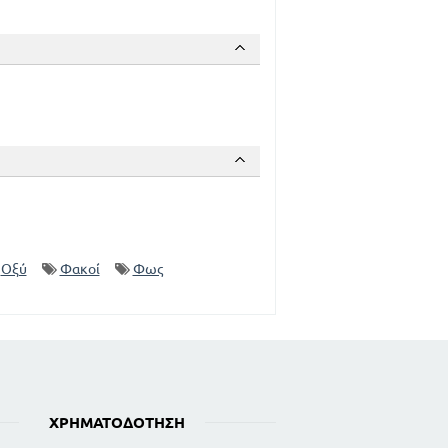
Οξύ
Φακοί
Φως
ΧΡΗΜΑΤΟΔΌΤΗΣΗ