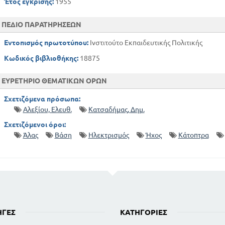
Έτος έγκρισης:
1955
ΠΕΔΙΟ ΠΑΡΑΤΗΡΗΣΕΩΝ
Εντοπισμός πρωτοτύπου:
Ινστιτούτο Εκπαιδευτικής Πολιτικής
Κωδικός βιβλιοθήκης:
18875
ΕΥΡΕΤΗΡΙΟ ΘΕΜΑΤΙΚΩΝ ΟΡΩΝ
Σχετιζόμενα πρόσωπα:
Αλεξίου, Ελευθ.
Κατσαδήμας, Δημ.
Σχετιζόμενοι όροι:
Άλας
Βάση
Ηλεκτρισμός
Ήχος
Κάτοπτρα
ΗΓΈΣ
ΚΑΤΗΓΟΡΊΕΣ