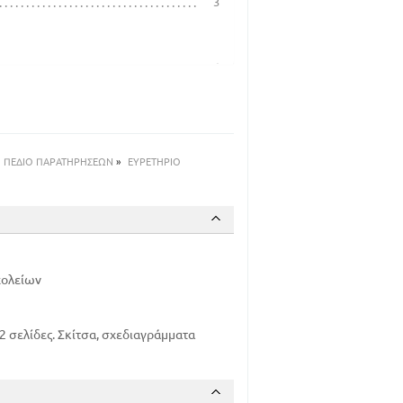
3
4
20
22
28
ΠΕΔΙΟ ΠΑΡΑΤΗΡΗΣΕΩΝ
»
ΕΥΡΕΤΗΡΙΟ
30
38
41
45
47
57
χολείων
64
 σελίδες. Σκίτσα, σχεδιαγράμματα
70