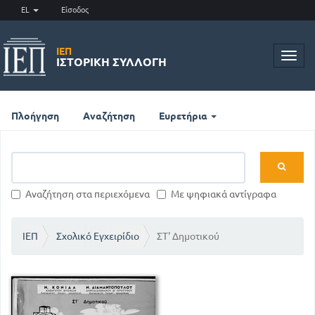
EL
Είσοδος
ΙΕΠ
Toggl
ΙΣΤΟΡΙΚΉ ΣΥΛΛΟΓΉ
navig
Πλοήγηση
Αναζήτηση
Ευρετήρια
Αναζήτηση στα περιεχόμενα
Με ψηφιακά αντίγραφα
ΙΕΠ
Σχολικό Εγχειρίδιο
ΣΤ' Δημοτικού