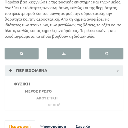
Παρέχει βασικές γνώσεις της φυσικής επιστήμης και της χημείας.
Αναλύει τις ιδιότητες των σωμάτων, καθώς και της θερμότητας,
του ηλεκτρισμού και του μαγνητισμού, την υδροστατική, την
βαρύτητα και την αεροστατική. Από τη χημεία αναφέρει τις
ιδιότητες των στοιχείων, των μετάλλων, τις βάσεις, τα οξέα και τα
άλατα, καθώς και τις χημικές αντιδράσεις. Περιέχει εικόνες και
σχεδιαγράμματα, τα οποία βοηθούν τη διδασκαλία.
ΠΕΡΙΕΧΌΜΕΝΑ
ΦΥΣΙΚΗ
ΜΕΡΟΣ ΠΡΩΤΟ
ΑΚΟΥΣΤΙΚΗ
ΚΕΦ Α'
ΗΧΟΣ
3
Τι είναι ο ήχος
6
Περιγραφή
Ψηφιοποίηση
Σχετικά
Ταχύτητα του ήχου