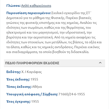
ΑΤΜΟΣΦΑΙΡΙΚΟΣ ΗΛΕΚΤΡΙΣΜΟΣ
Γλώσσα:
Απλή καθαρεύουσα
68
Τι είναι
Παρουσίαση περιεχομένου:
Σχολικό εγχειρίδιο της ΣΤ΄
ΚΕΦ Γ'
Δημοτικού για το μάθημα της Φυσικής. Παρέχει βασικές
γνώσεις της φυσικής επιστήμης και της χημείας. Αναλύει τις
ΔΥΝΑΜΊΚΟΣ ΗΛΕΚΤΡΙΣΜΟΣ
ιδιότητες των σωμάτων, καθώς και της θερμότητας, του
71
Τι είναι
ηλεκτρισμού και του μαγνητισμού, την υδροστατική, την
βαρύτητα και την αεροστατική. Από τη χημεία αναφέρει τις
ιδιότητες των στοιχείων, των μετάλλων, τις βάσεις, τα οξέα και
ΧΗΜΕΙΑ
τα άλατα, καθώς και τις χημικές αντιδράσεις. Περιέχει εικόνες
ΚΕΦ Α'
και σχεδιαγράμματα, τα οποία βοηθούν τη διδασκαλία.
96
Ο άνθρακας
106
ΠΕΔΙΟ ΠΛΗΡΟΦΟΡΙΩΝ ΕΚΔΟΣΗΣ
Ο ζωικός άνθρακας
106
Η αιθάλη - καπνιά
Εκδότης:
Χ. Ι Καγιάφας
108
Το φωταέριο
Έτος έκδοσης:
1955
Τόπος έκδοσης:
Αθήνα
Ζυμώσεις
Υπουργική απόφαση / Σύμβαση:
71660/24-6-1955
135
Το γάλα - Η γαλακτοκομία
Έτος έγκρισης:
1955
143
Υφαντικές ύλες - Υφαντική
151
Το έριο - το μαλλί