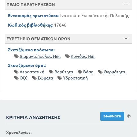
ΠΕΔΙΟ ΠΑΡΑΤΗΡΗΣΕΩΝ
156
Ο χάρτης
Εντοπισμός πρωτοτύπου:
Ινστιτούτο Εκπαιδευτικής Πολιτικής
Κωδικός βιβλιοθήκης:
17846
ΕΥΡΕΤΗΡΙΟ ΘΕΜΑΤΙΚΩΝ ΟΡΩΝ
Σχετιζόμενα πρόσωπα:
Διαμαντόπουλος, Νικ.
Κονιδάς, Νικ.
Σχετιζόμενοι όροι:
Αεροστατική
Βαρύτητα
Βάση
Θερμότητα
Οξύ
Σώματα
Υδροστατική
ΚΡΙΤΉΡΙΑ ΑΝΑΖΉΤΗΣΗΣ
Χρονολογίες: