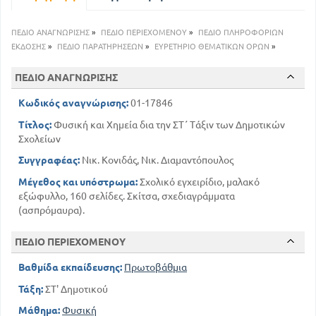
7
Αντήχηση
ΠΕΔΙΟ ΑΝΑΓΝΩΡΙΣΗΣ
ΜΕΡΟΣ ΔΕΥΤΕΡΟ
»
ΠΕΔΙΟ ΠΕΡΙΕΧΟΜΕΝΟΥ
»
ΠΕΔΙΟ ΠΛΗΡΟΦΟΡΙΩΝ
ΕΚΔΟΣΗΣ
»
ΠΕΔΙΟ ΠΑΡΑΤΗΡΗΣΕΩΝ
»
ΕΥΡΕΤΗΡΙΟ ΘΕΜΑΤΙΚΩΝ ΟΡΩΝ
»
ΟΠΤΙΚΗ
ΤΟ ΦΩΣ
ΠΕΔΙΟ ΑΝΑΓΝΩΡΙΣΗΣ
16
Τι είναι το φως
Κωδικός αναγνώρισης:
01-17846
Μταβολες της εντάσεως του φωτός
23
19
Διάχυση του φωτός
Τίτλος:
Φυσική και Χημεία δια την ΣΤ΄ Τάξιν των Δημοτικών
Σχολείων
26
ΔΙΑΘΛΑΣΗ ΤΟΥ ΦΩΤΟΣ
26
Τι είναι διάθλαση του φωτός
Συγγραφέας:
Νικ. Κονιδάς, Νικ. Διαμαντόπουλος
ΜΕΡΟΣ ΤΡΙΤΟ
Μέγεθος και υπόστρωμα:
Σχολικό εγχειρίδιο, μαλακό
ΜΑΓΝΗΤΙΣΜΟΣ
εξώφυλλο, 160 σελίδες. Σκίτσα, σχεδιαγράμματα
50
(ασπρόμαυρα).
Ορισμός
ΜΕΡΟΣ ΤΕΤΑΡΤΟ
ΠΕΔΙΟ ΠΕΡΙΕΧΟΜΕΝΟΥ
ΗΛΕΚΤΡΙΣΜΟΣ
ΚΕΦ Α'
Βαθμίδα εκπαίδευσης:
Πρωτοβάθμια
ΣΤΑΤΙΚΟΣ ΗΛΕΚΤΡΙΣΜΟΣ
Τάξη:
ΣΤ' Δημοτικού
57
Ορισμός
Μάθημα:
Φυσική
ΚΕΦ Β'