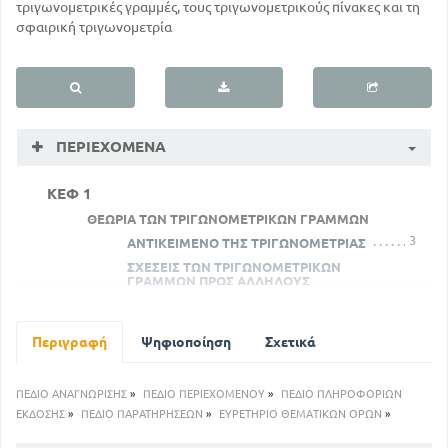
τριγωνομετρικές γραμμές, τους τριγωνομετρικούς πίνακες και τη
σφαιρική τριγωνομετρία
ΠΕΡΙΕΧΌΜΕΝΑ
ΚΕΦ 1
ΘΕΩΡΙΑ ΤΩΝ ΤΡΙΓΩΝΟΜΕΤΡΙΚΩΝ ΓΡΑΜΜΩΝ
3
ΑΝΤΙΚΕΙΜΕΝΟ ΤΗΣ ΤΡΙΓΩΝΟΜΕΤΡΙΑΣ
ΣΧΕΣΕΙΣ ΤΩΝ ΤΡΙΓΩΝΟΜΕΤΡΙΚΩΝ
ΓΡΑΜΜΩΝ ΠΡΟΣ ΑΛΛΗΛΟΥΣ
40
19
ΖΗΤΗΜΑΤΑ ΠΡΟΣ ΑΣΚΗΣΗ
ΚΕΦ 2
Περιγραφή
Ψηφιοποίηση
Σχετικά
ΠΙΝΑΚΕΣ ΤΡΙΓΩΝΟΜΕΤΡΙΚΟΙ
ΚΑΤΑΣΚΕΥΗ ΤΩΝ ΤΡΙΓΩΝΟΜΕΤΡΙΚΩΝ
ΠΙΝΑΚΩΝ
ΠΕΔΙΟ ΑΝΑΓΝΩΡΙΣΗΣ
»
ΠΕΔΙΟ ΠΕΡΙΕΧΟΜΕΝΟΥ
»
ΠΕΔΙΟ ΠΛΗΡΟΦΟΡΙΩΝ
47
ΕΚΔΟΣΗΣ
»
ΠΕΔΙΟ ΠΑΡΑΤΗΡΗΣΕΩΝ
»
ΕΥΡΕΤΗΡΙΟ ΘΕΜΑΤΙΚΩΝ ΟΡΩΝ
»
ΤΡΟΠΗ ΤΩΝ ΝΕΩΝ ΜΟΙΡΩΝ ΣΤΑ ΠΑΛΑΙΑ ΚΑΙ