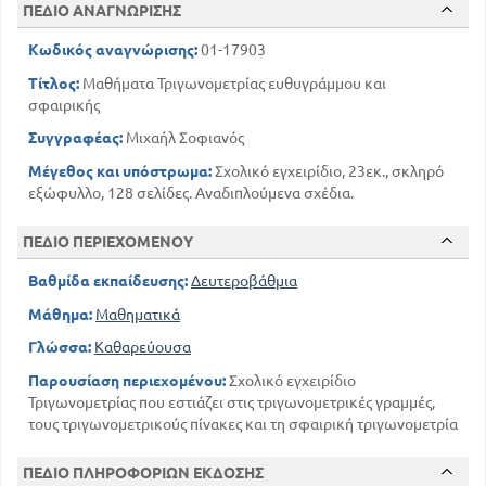
ΤΩΝ ΠΑΛΑΙΩΝ ΣΤΑ ΝΕΑ
ΠΕΔΙΟ ΑΝΑΓΝΩΡΙΣΗΣ
61
ΚΕΦ 3
Κωδικός αναγνώρισης:
01-17903
ΕΠΙΛΥΣΗ ΤΩΝ ΠΕΡΙ ΤΑ ΕΥΘΥΓΡΑΜΜΑ ΤΡΙΓΩΝΑ
Τίτλος:
Μαθήματα Τριγωνομετρίας ευθυγράμμου και
ΠΡΟΒΛΗΜΑΤΩΝ
σφαιρικής
62
ΚΕΦ 4
Συγγραφέας:
Μιχαήλ Σοφιανός
ΤΡΙΓΩΝΟΜΕΤΡΙΑ ΣΦΑΙΡΙΚΗ
Μέγεθος και υπόστρωμα:
Σχολικό εγχειρίδιο, 23εκ., σκληρό
114
ΤΥΠΟΙ ΤΟΥ ΔΕΛΑΜΒΡΟΥ
εξώφυλλο, 128 σελίδες. Αναδιπλούμενα σχέδια.
128
ΖΗΤΗΜΑΤΑ ΠΡΟΣ ΑΣΚΗΣΗ
ΠΕΔΙΟ ΠΕΡΙΕΧΟΜΕΝΟΥ
Βαθμίδα εκπαίδευσης:
Δευτεροβάθμια
Μάθημα:
Μαθηματικά
Γλώσσα:
Καθαρεύουσα
Παρουσίαση περιεχομένου:
Σχολικό εγχειρίδιο
Τριγωνομετρίας που εστιάζει στις τριγωνομετρικές γραμμές,
τους τριγωνομετρικούς πίνακες και τη σφαιρική τριγωνομετρία
ΠΕΔΙΟ ΠΛΗΡΟΦΟΡΙΩΝ ΕΚΔΟΣΗΣ