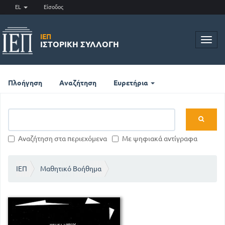
EL
Είσοδος
ΙΕΠ
Toggl
ΙΣΤΟΡΙΚΉ ΣΥΛΛΟΓΉ
navig
Πλοήγηση
Αναζήτηση
Ευρετήρια
Αναζήτηση στα περιεχόμενα
Με ψηφιακά αντίγραφα
ΙΕΠ
Μαθητικό Βοήθημα