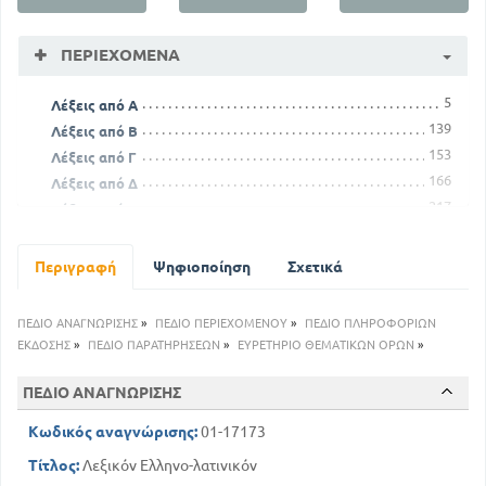
ΠΕΡΙΕΧΌΜΕΝΑ
5
Λέξεις από Α
139
Λέξεις από Β
153
Λέξεις από Γ
166
Λέξεις από Δ
217
Λέξεις από Ε
356
Λέξεις από Ζ
360
Λέξεις από Η
Περιγραφή
Ψηφιοποίηση
Σχετικά
367
Λέξεις από Θ
382
Λέξεις από Ι
ΠΕΔΙΟ ΑΝΑΓΝΩΡΙΣΗΣ
»
ΠΕΔΙΟ ΠΕΡΙΕΧΟΜΕΝΟΥ
»
ΠΕΔΙΟ ΠΛΗΡΟΦΟΡΙΩΝ
394
Λέξεις από Κ
ΕΚΔΟΣΗΣ
»
ΠΕΔΙΟ ΠΑΡΑΤΗΡΗΣΕΩΝ
»
ΕΥΡΕΤΗΡΙΟ ΘΕΜΑΤΙΚΩΝ ΟΡΩΝ
»
469
Λέξεις από Λ
488
ΠΕΔΙΟ ΑΝΑΓΝΩΡΙΣΗΣ
Λέξεις από Μ
528
Λέξεις από Ν
Κωδικός αναγνώρισης:
01-17173
539
Λέξεις από Ξ
Τίτλος:
Λεξικόν Ελληνο-λατινικόν
543
Λέξεις από Ο