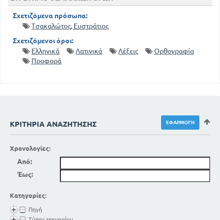
Σχετιζόμενα πρόσωπα:
Τσακαλώτος, Ευστράτιος
Σχετιζόμενοι όροι:
Ελληνικά
Λατινικά
Λέξεις
Ορθογραφία
Προφορά
ΚΡΙΤΉΡΙΑ ΑΝΑΖΉΤΗΣΗΣ
Χρονολογίες:
Από:
Έως:
Κατηγορίες:
Πηγή
Τύπος τεκμηρίου