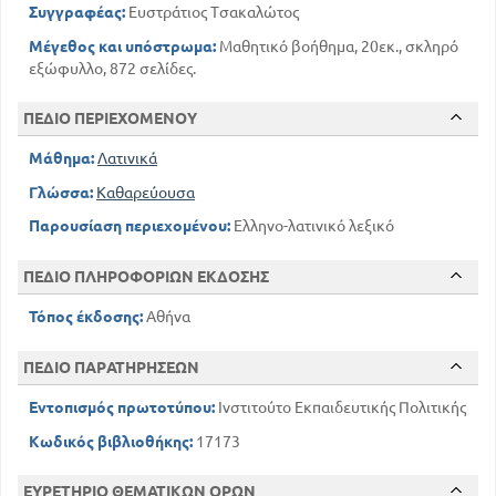
575
Λέξεις από Π
Συγγραφέας:
Ευστράτιος Τσακαλώτος
700
Λέξεις από Ρ
Μέγεθος και υπόστρωμα:
Μαθητικό βοήθημα, 20εκ., σκληρό
706
Λέξεις από Σ
εξώφυλλο, 872 σελίδες.
774
Λέξεις από Τ
802
Λέξεις από Υ
ΠΕΔΙΟ ΠΕΡΙΕΧΟΜΕΝΟΥ
829
Λέξεις από Φ
Μάθημα:
Λατινικά
850
Λέξεις από Χ
Γλώσσα:
Καθαρεύουσα
867
Λέξεις από Ψ
872
Λέξεις από Ω
Παρουσίαση περιεχομένου:
Ελληνο-λατινικό λεξικό
ΠΕΔΙΟ ΠΛΗΡΟΦΟΡΙΩΝ ΕΚΔΟΣΗΣ
Τόπος έκδοσης:
Αθήνα
ΠΕΔΙΟ ΠΑΡΑΤΗΡΗΣΕΩΝ
Εντοπισμός πρωτοτύπου:
Ινστιτούτο Εκπαιδευτικής Πολιτικής
Κωδικός βιβλιοθήκης:
17173
ΕΥΡΕΤΗΡΙΟ ΘΕΜΑΤΙΚΩΝ ΟΡΩΝ