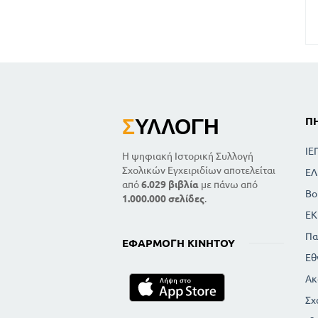
Σ
ΥΛΛΟΓΉ
Π
ΙΕ
Η ψηφιακή Ιστορική Συλλογή
Σχολικών Εγχειριδίων αποτελείται
ΕΛ
από
6.029 βιβλία
με πάνω από
Βο
1.000.000 σελίδες
.
ΕΚ
Πα
ΕΦΑΡΜΟΓΉ ΚΙΝΗΤΟΎ
Εθ
Ακ
Σχ