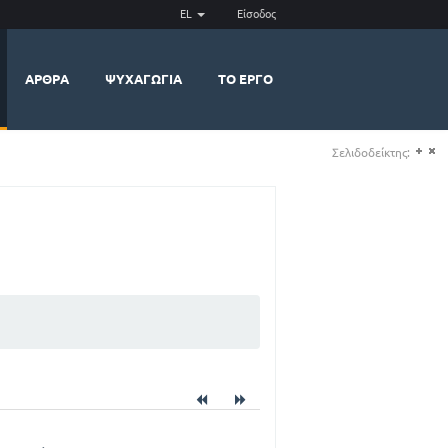
EL
Είσοδος
ΆΡΘΡΑ
ΨΥΧΑΓΩΓΊΑ
ΤΟ ΈΡΓΟ
Σελιδοδείκτης:
(+)
(-)