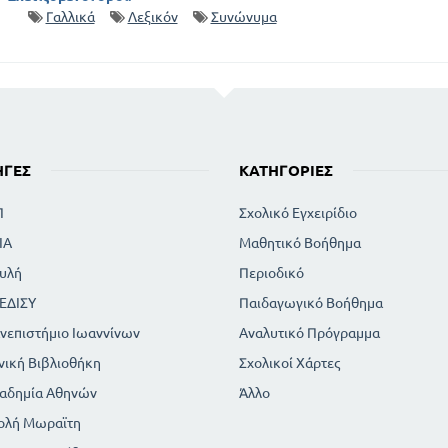
Γαλλικά
Λεξικόν
Συνώνυμα
ΗΓΈΣ
ΚΑΤΗΓΟΡΊΕΣ
Π
Σχολικό Εγχειρίδιο
ΙΑ
Μαθητικό Βοήθημα
υλή
Περιοδικό
ΕΔΙΣΥ
Παιδαγωγικό Βοήθημα
νεπιστήμιο Ιωαννίνων
Αναλυτικό Πρόγραμμα
νική Βιβλιοθήκη
Σχολικοί Χάρτες
αδημία Αθηνών
Άλλο
ολή Μωραϊτη