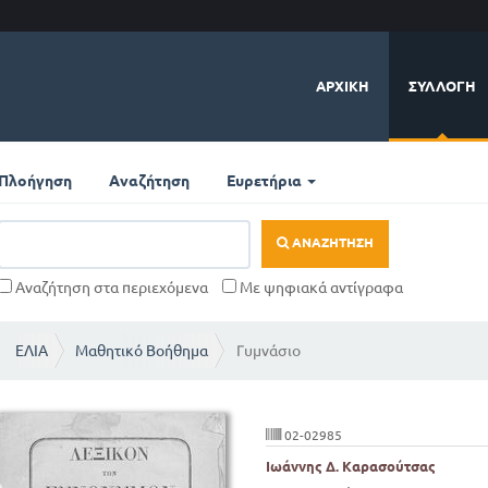
ΑΡΧΙΚΉ
ΣΥΛΛΟΓΉ
Πλοήγηση
Αναζήτηση
Ευρετήρια
ΑΝΑΖΉΤΗΣΗ
Αναζήτηση στα περιεχόμενα
Με ψηφιακά αντίγραφα
ΕΛΙΑ
Μαθητικό Βοήθημα
Γυμνάσιο
02-02985
Ιωάννης Δ. Καρασούτσας