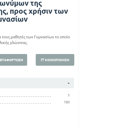
νωνύμων της
ς, προς χρήσιν των
υμνασίων
 τους μαθητές των Γυμνασίων το οποίο
λλικής γλώσσας.
ΕΤΑΦΌΡΤΩΣΗ
ΚΟΙΝΟΠΟΊΗΣΗ
1
180