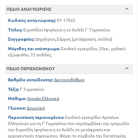
ΠΕΔΙΟ ΑΝΑΓΝΩΡΙΣΗΣ
Κωδικός αναγνώρισης:
01-17022
Τίτλος:
Ευριπίδου Ιφιγένεια η εν Αυλίδι Γ΄ Γυμνασίου
Συγγραφέας:
Δημήτριος Σάρρος (μετάφραση, σχόλια)
Μέγεθος και υπόστρωμα:
Σχολικό εγχειρίδιο, 20εκ., μαλακό
εξώφυλλο, 72 σελίδες.
ΠΕΔΙΟ ΠΕΡΙΕΧΟΜΕΝΟΥ
Βαθμίδα εκπαίδευσης:
Δευτεροβάθμια
Τάξη:
Γ' Γυμνασίου
Μάθημα:
Αρχαία Ελληνικά
Γλώσσα:
Δημοτική
Παρουσίαση περιεχομένου:
Σχολικό εγχειρίδιο Αρχαίων
Ελληνικών για τη Γ' Γυμνασίου που περιλαμβάνει την τραγωδία
του Ευριπίδη Ιφιγένεια η εν Αυλίδι σε μετάφραση και
ερμηνευτικές σημειώσεις. Φέρει το σύμβολο της δικτατορίας.