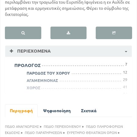
περιλαμβάνει την τραγωδία του Ευριπίδη Ιφιγένεια η εν Αυλίδι σε
μετάφραση και ερμηνευτικές σημειώσεις. Φέρει το σύμβολο της
δικτατορίας.
ΠΕΡΙΕΧΌΜΕΝΑ
7
ΠΡΟΛΟΓΟΣ
12
ΠΑΡΟΔΟΣ ΤΟΥ ΧΟΡΟΥ
29
ΑΓΑΜΕΜΝΟΝΑΣ
41
ΧΟΡΟΣ
54
ΑΧΙΛΛΕΑΣ
66
ΣΗΜΕΙΩΜΑΤΑ ΣΤΗΝ ΙΦΙΓΕΝΕΙΑ ΕΝ ΑΥΛΙΔΙ
Περιγραφή
Ψηφιοποίηση
Σχετικά
ΠΕΔΙΟ ΑΝΑΓΝΩΡΙΣΗΣ
»
ΠΕΔΙΟ ΠΕΡΙΕΧΟΜΕΝΟΥ
»
ΠΕΔΙΟ ΠΛΗΡΟΦΟΡΙΩΝ
ΕΚΔΟΣΗΣ
»
ΠΕΔΙΟ ΠΑΡΑΤΗΡΗΣΕΩΝ
»
ΕΥΡΕΤΗΡΙΟ ΘΕΜΑΤΙΚΩΝ ΟΡΩΝ
»