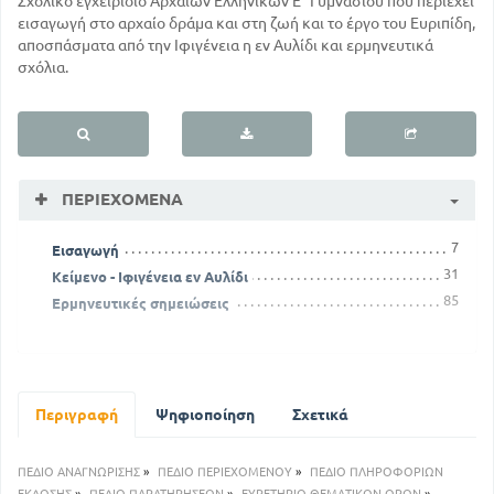
Σχολικό εγχειρίδιο Αρχαίων Ελληνικών Ε΄ Γυμνασίου που περιέχει
εισαγωγή στο αρχαίο δράμα και στη ζωή και το έργο του Ευριπίδη,
αποσπάσματα από την Ιφιγένεια η εν Αυλίδι και ερμηνευτικά
σχόλια.
ΠΕΡΙΕΧΌΜΕΝΑ
7
Εισαγωγή
31
Κείμενο - Ιφιγένεια εν Αυλίδι
85
Ερμηνευτικές σημειώσεις
Περιγραφή
Ψηφιοποίηση
Σχετικά
ΠΕΔΙΟ ΑΝΑΓΝΩΡΙΣΗΣ
»
ΠΕΔΙΟ ΠΕΡΙΕΧΟΜΕΝΟΥ
»
ΠΕΔΙΟ ΠΛΗΡΟΦΟΡΙΩΝ