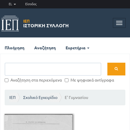
EL
Είσοδος
ΙΕΠ
Toggl
ΙΣΤΟΡΙΚΉ ΣΥΛΛΟΓΉ
navig
Πλοήγηση
Αναζήτηση
Ευρετήρια
Αναζήτηση στα περιεχόμενα
Με ψηφιακά αντίγραφα
ΙΕΠ
Σχολικό Εγχειρίδιο
Ε' Γυμνασίου