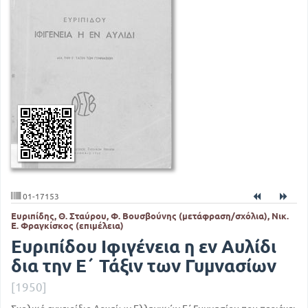
01-17153
Ευριπίδης, Θ. Σταύρου, Φ. Βουσβούνης (μετάφραση/σχόλια), Νικ.
Ε. Φραγκίσκος (επιμέλεια)
Ευριπίδου Ιφιγένεια η εν Αυλίδι
δια την Ε΄ Τάξιν των Γυμνασίων
[1950]