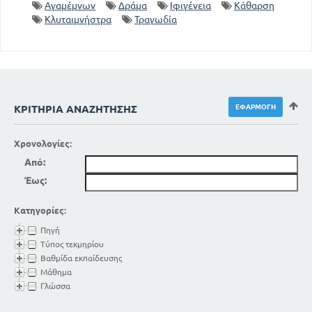
Αγαμέμνων
Δράμα
Ιφιγένεια
Κάθαρση
Κλυταιμνήστρα
Τραγωδία
ΚΡΙΤΉΡΙΑ ΑΝΑΖΉΤΗΣΗΣ
Χρονολογίες:
Από:
Έως:
Κατηγορίες:
Πηγή
Τύπος τεκμηρίου
Βαθμίδα εκπαίδευσης
Μάθημα
Γλώσσα